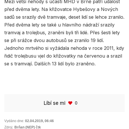
Mezi větší nehody s účastí MHD v Brně patří událost
před dvěma lety. Na křižovatce Hybešovy a Nových
sadů se srazily dvě tramvaje, deset lidí se lehce zranilo.
Před dvěma lety se také u hlavního nádraží srazily
tramvaj a trolejbus, zraněni byli tři lidé. Přes šesti lety
se při srážce dvou autobusů se zranilo 19 lidí.
Jednoho mrtvého si vyžádala nehoda v roce 2011, kdy
řidič trolejbusu vjel do křižovatky na červenou a srazil
se s tramvají. Dalších 13 lidí bylo zraněno.
Líbí se mi
0
Vydáno dne:
02.04.2019
,
06:46
Zdroj:
Brňan (NEP) čtk