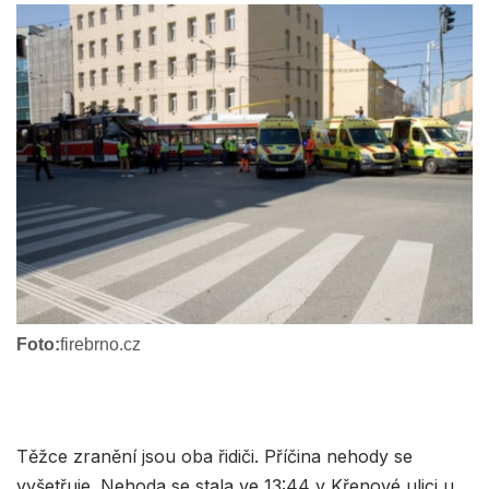
Foto:
firebrno.cz
Těžce zranění jsou oba řidiči. Příčina nehody se
vyšetřuje. Nehoda se stala ve 13:44 v Křenové ulici u