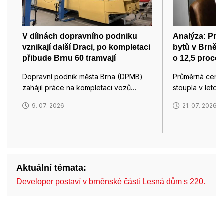
V dílnách dopravního podniku
Analýza: Pr
vznikají další Draci, po kompletaci
bytů v Brně d
přibude Brnu 60 tramvají
o 12,5 procen
Dopravní podnik města Brna (DPMB)
Průměrná cena 
zahájil práce na kompletaci vozů…
stoupla v leto
9. 07. 2026
21. 07. 2026
Aktuální témata:
Developer postaví v brněnské části Lesná dům s 220…