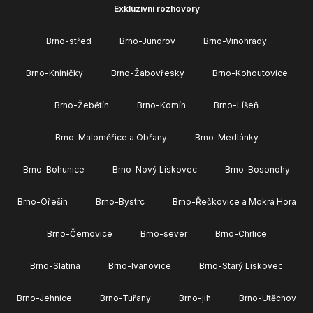
Exkluzivní rozhovory
Brno-střed
Brno-Jundrov
Brno-Vinohrady
Brno-Kníničky
Brno-Žabovřesky
Brno-Kohoutovice
Brno-Žebětín
Brno-Komín
Brno-Líšeň
Brno-Maloměřice a Obřany
Brno-Medlánky
Brno-Bohunice
Brno-Nový Lískovec
Brno-Bosonohy
Brno-Ořešín
Brno-Bystrc
Brno-Řečkovice a Mokrá Hora
Brno-Černovice
Brno-sever
Brno-Chrlice
Brno-Slatina
Brno-Ivanovice
Brno-Starý Lískovec
Brno-Jehnice
Brno-Tuřany
Brno-jih
Brno-Útěchov