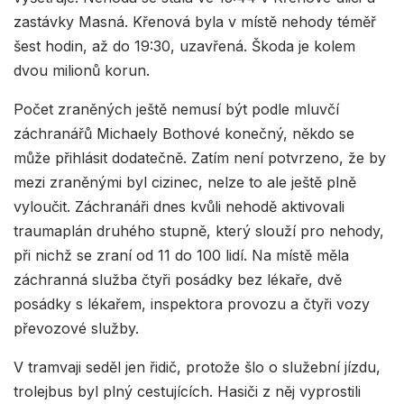
zastávky Masná. Křenová byla v místě nehody téměř
šest hodin, až do 19:30, uzavřená. Škoda je kolem
dvou milionů korun.
Počet zraněných ještě nemusí být podle mluvčí
záchranářů Michaely Bothové konečný, někdo se
může přihlásit dodatečně. Zatím není potvrzeno, že by
mezi zraněnými byl cizinec, nelze to ale ještě plně
vyloučit. Záchranáři dnes kvůli nehodě aktivovali
traumaplán druhého stupně, který slouží pro nehody,
při nichž se zraní od 11 do 100 lidí. Na místě měla
záchranná služba čtyři posádky bez lékaře, dvě
posádky s lékařem, inspektora provozu a čtyři vozy
převozové služby.
V tramvaji seděl jen řidič, protože šlo o služební jízdu,
trolejbus byl plný cestujících. Hasiči z něj vyprostili