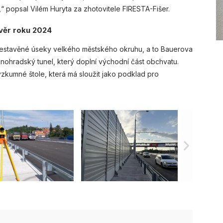
“ popsal Vilém Huryta za zhotovitele FIRESTA-Fišer.
věr roku 2024
rozestavěné úseky velkého městského okruhu, a to Bauerova
inohradský tunel, který doplní východní část obchvatu.
a výzkumné štole, která má sloužit jako podklad pro