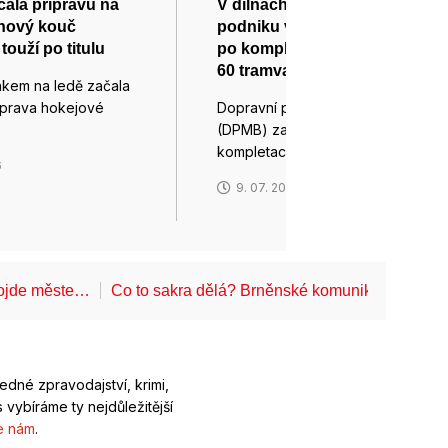
ala přípravu na
V dílnách dopravního
onový kouč
podniku vznikají další Draci,
ouží po titulu
po kompletaci přibude Brnu
60 tramvají
nkem na ledě začala
říprava hokejové
Dopravní podnik města Brna
(DPMB) zahájil práce na
kompletaci vozů…
6
9. 07. 2026
projde měste…
Co to sakra dělá? Brněnské komunikace startu
ledné zpravodajství, krimi,
 vybíráme ty nejdůležitější
e nám
.