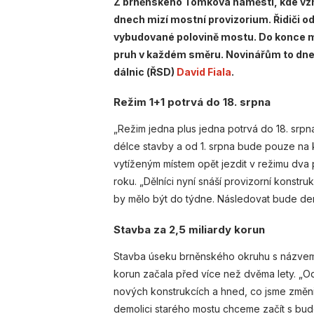
Z brněnského Tomkova náměstí, kde vzni
dnech mizí mostní provizorium. Řidiči o
vybudované polovině mostu. Do konce 
pruh v každém směru. Novinářům to dnes 
dálnic (ŘSD)
David Fiala
.
Režim 1+1 potrvá do 18. srpna
„Režim jedna plus jedna potrvá do 18. srpn
délce stavby a od 1. srpna bude pouze na k
vytíženým místem opět jezdit v režimu dva
roku. „Dělníci nyní snáší provizorní konst
by mělo být do týdne. Následovat bude dem
Stavba za 2,5 miliardy korun
Stavba úseku brněnského okruhu s názvem
korun začala před více než dvěma lety. „O
nových konstrukcích a hned, co jsme změni
demolici starého mostu chceme začít s bud