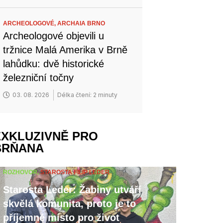
ARCHEOLOGOVÉ,
ARCHAIA BRNO
Archeologové objevili u
tržnice Malá Amerika v Brně
lahůdku: dvě historické
železniční točny
03. 08. 2026
Délka čtení: 2 minuty
EXKLUZIVNĚ PRO
BRŇANA
ROZHOVOR,
STAROSTA FILIP LEDER
Starosta Leder: Žabiny utváří
skvělá komunita, proto je to
příjemné místo pro život