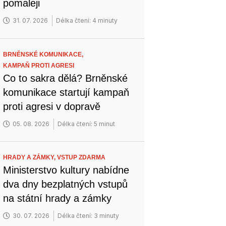
pomaleji
31. 07. 2026
Délka čtení: 4 minuty
BRNĚNSKÉ KOMUNIKACE,
KAMPAŇ PROTI AGRESI
Co to sakra dělá? Brněnské
komunikace startují kampaň
proti agresi v dopravě
05. 08. 2026
Délka čtení: 5 minut
HRADY A ZÁMKY,
VSTUP ZDARMA
Ministerstvo kultury nabídne
dva dny bezplatných vstupů
na státní hrady a zámky
30. 07. 2026
Délka čtení: 3 minuty