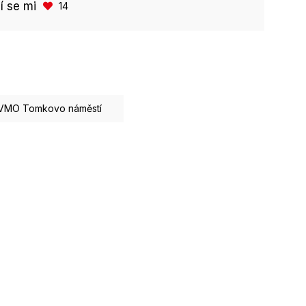
bí se mi
14
VMO Tomkovo náměstí