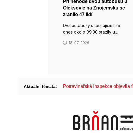
Při nehodě dvou autobusů u
Oleksovic na Znojemsku se
zranilo 47 lidí
Dva autobusy s cestujícími se
dnes okolo 09:30 srazily u…
18. 07. 2026
Potravinářská inspekce objevila 
Aktuální témata: