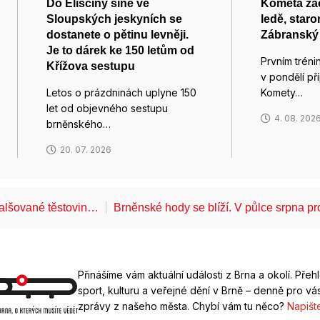
Do Eliščiny síně ve
Kometa zač
Sloupských jeskyních se
ledě, star
dostanete o pětinu levněji.
Zábranský t
Je to dárek ke 150 letům od
Prvním tréni
Křížova sestupu
v pondělí p
Letos o prázdninách uplyne 150
Komety…
let od objevného sestupu
4. 08. 202
brněnského…
20. 07. 2026
falšované těstovin…
Brněnské hody se blíží. V půlce srpna 
Přinášíme vám aktuální události z Brna a okolí. Přeh
sport, kulturu a veřejné dění v Brně – denně pro vás
zprávy z našeho města. Chybí vám tu něco?
Napišt