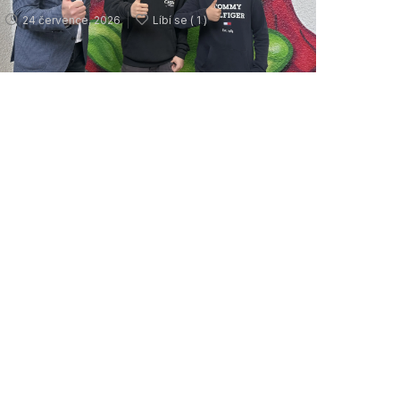
24 července, 2026
Líbí se (
1 )