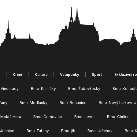
Krimi
Kultura
Vstupenky
Sport
Exkluzivní r
-Vinohrady
Brno-Kníničky
Brno-Žabovřesky
Brno-Kohout
řany
Brno-Medlánky
Brno-Bohunice
Brno-Nový Lískovec
 Mokrá Hora
Brno-Černovice
Brno-sever
Brno-Chrlice
-Jehnice
Brno-Tuřany
Brno-jih
Brno-Útěchov
Brno-K