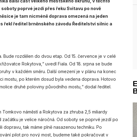
ká další část velkého městského okruhu, v těchto
d soboty poprvé jezdí přes řeku Svitavu po nově
měsíce je tam nicméně doprava omezená na jeden
řekl ředitel brněnského závodu Ředitelství silnic a
a. Bude rozdělen do dvou etap. Od 15. července je v celé
řižovatce Rokytova,“ uvedl Fiala. Od 18. srpna se bude
 pruhy v každém směru. Další omezení je v plánu na konec
rukci mostu, po kterém dosud byla vedena doprava. Hotovo
olice druhé poloviny původního mostu,“ dodal ředitel.
 Tomkovo náměstí a Rokytova za zhruba 2,5 miliardy
d začátku je velice náročná. Od soboty se poprvé jezdí po
li dopravu, tak máme plně nasazenou techniku. Po
ování pilot pro nový most, budeme také pokračovat v