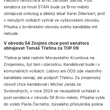
Fakultní nemocnice Brno Jaroslav Štěrba. Post
senátora za hnutí STAN bude za Brno-město
obhajovat onkolog a dětský lékař Karel Zitterbart, jenž
v minulých volbách vyhrál ve vyškovském obvodu.
Přísaha v brněnském obvodu svého kandidáta mít
nebude.
V obvodu 54 Znojmo chce post senátora
obhajovat Tomáš Třetina za TOP 09
Třetina je také radním Moravského Krumlova na
Znojemsku, byl tam i starostou. Kandidovat bude i v
komunálních volbách. Lidovci ani ODS zde vlastního
kandidáta nemají, ale podpoří Třetinu. Za znojemský
obvod chce kandidovat i Michal Janda ze
Svobodných, v roce 2024 se neúspěšně ucházel o
post senátora v obvodu 59 Brno-město. Přísaha vyšle
do voleb Pavla Černého, bývalého příslušníka policie