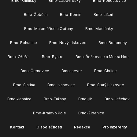
Brno-Kníničky
Brno-Žabovřesky
Brno-Kohoutovice
Brno-Žebětín
Brno-Komín
Brno-Líšeň
Brno-Maloměřice a Obřany
Brno-Medlánky
Brno-Bohunice
Brno-Nový Lískovec
Brno-Bosonohy
Brno-Ořešín
Brno-Bystrc
Brno-Řečkovice a Mokrá Hora
Brno-Černovice
Brno-sever
Brno-Chrlice
Brno-Slatina
Brno-Ivanovice
Brno-Starý Lískovec
Brno-Jehnice
Brno-Tuřany
Brno-jih
Brno-Útěchov
Brno-Královo Pole
Brno-Židenice
Kontakt
O společnosti
Redakce
Pro inzerenty