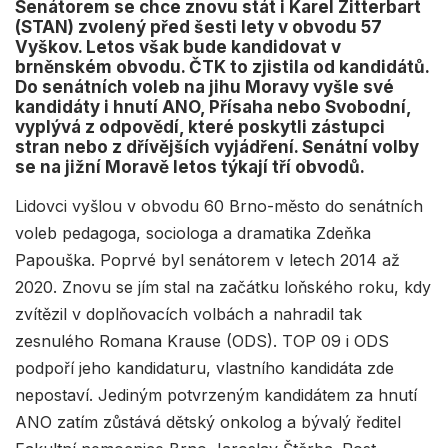
Senátorem se chce znovu stát i Karel Zitterbart
(STAN) zvolený před šesti lety v obvodu 57
Vyškov. Letos však bude kandidovat v
brněnském obvodu. ČTK to zjistila od kandidátů.
Do senátních voleb na jihu Moravy vyšle své
kandidáty i hnutí ANO, Přísaha nebo Svobodní,
vyplývá z odpovědí, které poskytli zástupci
stran nebo z dřívějších vyjádření. Senátní volby
se na jižní Moravě letos týkají tří obvodů.
Lidovci vyšlou v obvodu 60 Brno-město do senátních
voleb pedagoga, sociologa a dramatika Zdeňka
Papouška. Poprvé byl senátorem v letech 2014 až
2020. Znovu se jím stal na začátku loňského roku, kdy
zvítězil v doplňovacích volbách a nahradil tak
zesnulého Romana Krause (ODS). TOP 09 i ODS
podpoří jeho kandidaturu, vlastního kandidáta zde
nepostaví. Jediným potvrzeným kandidátem za hnutí
ANO zatím zůstává dětský onkolog a bývalý ředitel