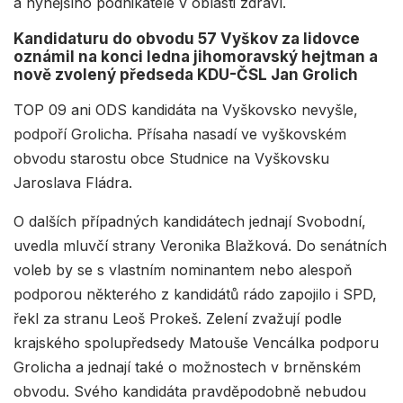
a nynějšího podnikatele v oblasti zdraví.
Kandidaturu do obvodu 57 Vyškov za lidovce
oznámil na konci ledna jihomoravský hejtman a
nově zvolený předseda KDU-ČSL Jan Grolich
TOP 09 ani ODS kandidáta na Vyškovsko nevyšle,
podpoří Grolicha. Přísaha nasadí ve vyškovském
obvodu starostu obce Studnice na Vyškovsku
Jaroslava Fládra.
O dalších případných kandidátech jednají Svobodní,
uvedla mluvčí strany Veronika Blažková. Do senátních
voleb by se s vlastním nominantem nebo alespoň
podporou některého z kandidátů rádo zapojilo i SPD,
řekl za stranu Leoš Prokeš. Zelení zvažují podle
krajského spolupředsedy Matouše Vencálka podporu
Grolicha a jednají také o možnostech v brněnském
obvodu. Svého kandidáta pravděpodobně nebudou