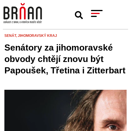
SENÁT,
JIHOMORAVSKÝ KRAJ
Senátory za jihomoravské
obvody chtějí znovu být
Papoušek, Třetina i Zitterbart