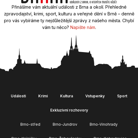
Přinášíme vám aktuální události z Brna a okolí. Přehledné
zpravodajství, krimi, sport, kulturu a veřejné dění v Brně – denně
pro vás vybíráme ty nejdůležitější zprávy z našeho města. Chybí
vám tu něco?
Napište nám
.
Události
Krimi
Kultura
Vstupenky
Sport
Exkluzivní rozhovory
Brno-střed
Brno-Jundrov
Brno-Vinohrady