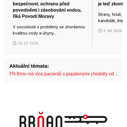
bezpečnost, ochranu před
je teď zkontro
povodněmi i zásobování vodou,
Strany, hnutí, k
říká Povodí Moravy
kandidáti, kteří
V souvislosti s problémy se zhoršenou
5. 08. 2026
kvalitou vody a úhyny…
22. 07. 2026
Aktuální témata:
FN Brno má více pacientů s popálenými chodidly od …