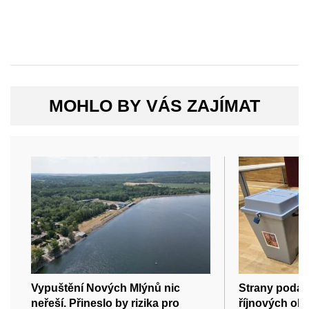
MOHLO BY VÁS ZAJÍMAT
Vypuštění Nových Mlýnů nic
Strany podal
neřeší. Přineslo by rizika pro
říjnových ob