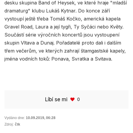
desku skupina Band of Heysek, ve které hraje "mladší
dramaturg" klubu Lukáš Kytnar. Do konce září
vystoupí ještě třeba Tomáš Kočko, americká kapela
Gravel Road, Laura a její tygři, Ty Syčáci nebo Květy.
Součástí série výročních koncertů jsou vystoupení
skupin Vltava a Dunaj. Pořadatelé proto dali i dalším
třem večerům, ve kterých zahrají štamgastské kapely,
jména vodních toků: Ponava, Svratka a Svitava.
Líbí se mi
0
Vydáno dne:
10.09.2019
,
06:28
Zdroj:
čtk