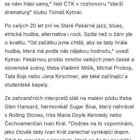
se nám hlásí samy," řekl ČTK v rozhovoru "starší
dramaturg" klubu Tomáš Kytnar.
Po celých 20 let zní ve Staré Pekárně jazz, blues,
etnická hudba, alternativa i rock. Spíše než o žánr jde
o kvalitu. "Od začátku jsme chtěli, aby se tady hrála
hudba, která má podle nás nějakou hodnotu," uvedl
Kytnar. Pekárnou prošlo mnoho velkých jmen české a
slovenské scény, třeba Vladimír Mišík, Michal Prokop,
Tata Bojs nebo Jana Kirschner, ale také začínající a
studentské kapely.
Ze zahraničních interpretů stáli na malém pódiu třeba
Glen Hansard, harmonikář Sugar Blue, který nahrával
s Rolling Stones, Irka Maria Doyle Kennedy nebo
Čechoameričan Ivan Král. "Dodnes na to vzpomínám,
jako člověk tady Ivan Král zanechal vynikající dojem.