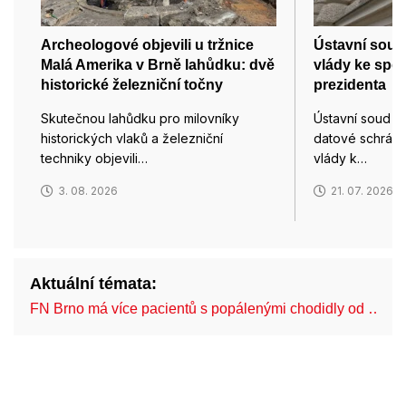
Archeologové objevili u tržnice
Ústavní soud
Malá Amerika v Brně lahůdku: dvě
vlády ke spo
historické železniční točny
prezidenta
Skutečnou lahůdku pro milovníky
Ústavní soud d
historických vlaků a železniční
datové schránk
techniky objevili…
vlády k…
3. 08. 2026
21. 07. 2026
Aktuální témata:
FN Brno má více pacientů s popálenými chodidly od …