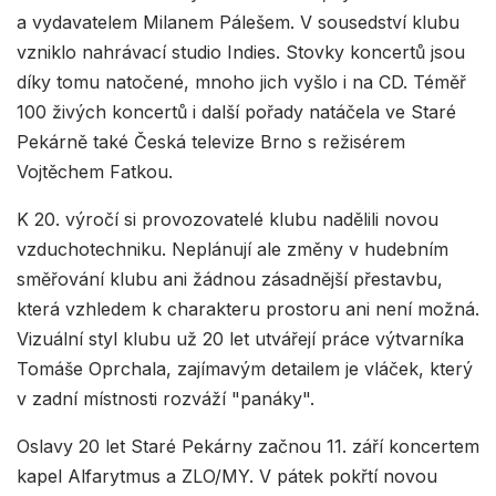
a vydavatelem Milanem Pálešem. V sousedství klubu
vzniklo nahrávací studio Indies. Stovky koncertů jsou
díky tomu natočené, mnoho jich vyšlo i na CD. Téměř
100 živých koncertů i další pořady natáčela ve Staré
Pekárně také Česká televize Brno s režisérem
Vojtěchem Fatkou.
K 20. výročí si provozovatelé klubu nadělili novou
vzduchotechniku. Neplánují ale změny v hudebním
směřování klubu ani žádnou zásadnější přestavbu,
která vzhledem k charakteru prostoru ani není možná.
Vizuální styl klubu už 20 let utvářejí práce výtvarníka
Tomáše Oprchala, zajímavým detailem je vláček, který
v zadní místnosti rozváží "panáky".
Oslavy 20 let Staré Pekárny začnou 11. září koncertem
kapel Alfarytmus a ZLO/MY. V pátek pokřtí novou