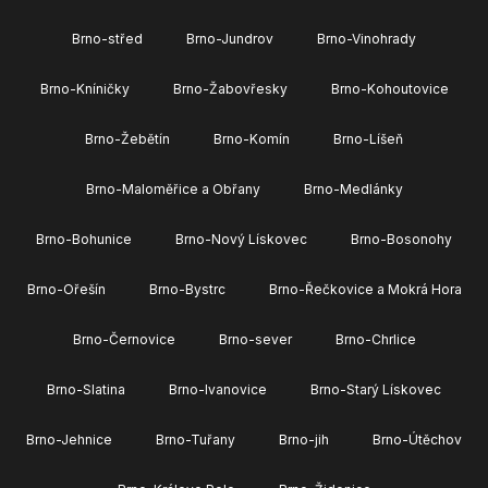
Brno-střed
Brno-Jundrov
Brno-Vinohrady
Brno-Kníničky
Brno-Žabovřesky
Brno-Kohoutovice
Brno-Žebětín
Brno-Komín
Brno-Líšeň
Brno-Maloměřice a Obřany
Brno-Medlánky
Brno-Bohunice
Brno-Nový Lískovec
Brno-Bosonohy
Brno-Ořešín
Brno-Bystrc
Brno-Řečkovice a Mokrá Hora
Brno-Černovice
Brno-sever
Brno-Chrlice
Brno-Slatina
Brno-Ivanovice
Brno-Starý Lískovec
Brno-Jehnice
Brno-Tuřany
Brno-jih
Brno-Útěchov