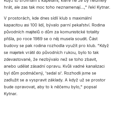
Když to srovnám s kapelami, které ne že by neuměly
hrát, ale zas tak moc toho neznamenají…," řekl Kytnar.
V prostorách, kde dnes sídlí klub s maximální
kapacitou asi 100 lidí, bývalo parní pekařství. Rodina
původních majitelů o dům za komunistické totality
přišla, po roce 1989 se o něj musela soudit. Část
budovy se pak rodina rozhodla využít pro klub. "Když
se majetek vrátil do původních rukou, bylo to tak
zdevastované, že nezbývalo než se toho zbavit,
anebo udělat zásadní opravu. Kvůli vadné kanalizaci
byl dům podmáčený, 'sedal si'. Rozhodli jsme se
zadlužit se a vyspravit základy. A když už se prostor
bude opravovat, aby to k něčemu bylo," popsal
Kytnar.