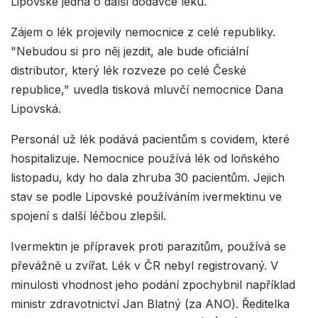
Lipovské jedná o další dodávce léku.
Zájem o lék projevily nemocnice z celé republiky.
"Nebudou si pro něj jezdit, ale bude oficiální
distributor, který lék rozveze po celé České
republice," uvedla tisková mluvčí nemocnice Dana
Lipovská.
Personál už lék podává pacientům s covidem, které
hospitalizuje. Nemocnice používá lék od loňského
listopadu, kdy ho dala zhruba 30 pacientům. Jejich
stav se podle Lipovské používáním ivermektinu ve
spojení s další léčbou zlepšil.
Ivermektin je přípravek proti parazitům, používá se
převážně u zvířat. Lék v ČR nebyl registrovaný. V
minulosti vhodnost jeho podání zpochybnil například
ministr zdravotnictví Jan Blatný (za ANO). Ředitelka