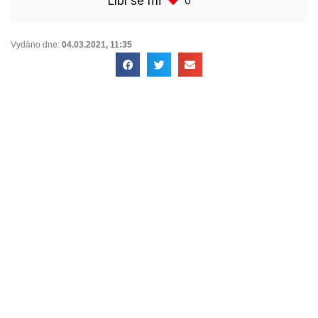
Líbí se mi
0
Vydáno dne:
04.03.2021
,
11:35