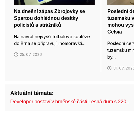
Na dnešní zápas Zbrojovky se
Poslední den
Spartou dohlédnou desítky
tuzemsku velm
policistů a strážníků
mohou vystou
Celsia
Na návrat nejvyšší fotbalové soutěže
do Brna se připravují jihomoravští…
Poslední červ
tuzemsku mimo
25. 07. 2026
by…
31. 07. 2026
Aktuální témata:
Developer postaví v brněnské části Lesná dům s 220…