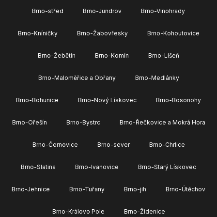
Brno-střed
Brno-Jundrov
Brno-Vinohrady
Brno-Kníničky
Brno-Žabovřesky
Brno-Kohoutovice
Brno-Žebětín
Brno-Komín
Brno-Líšeň
Brno-Maloměřice a Obřany
Brno-Medlánky
Brno-Bohunice
Brno-Nový Lískovec
Brno-Bosonohy
Brno-Ořešín
Brno-Bystrc
Brno-Řečkovice a Mokrá Hora
Brno-Černovice
Brno-sever
Brno-Chrlice
Brno-Slatina
Brno-Ivanovice
Brno-Starý Lískovec
Brno-Jehnice
Brno-Tuřany
Brno-jih
Brno-Útěchov
Brno-Královo Pole
Brno-Židenice