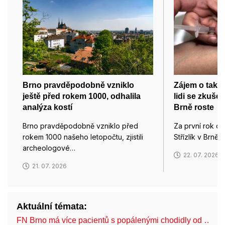
Brno pravděpodobně vzniklo
Zájem o takz
ještě před rokem 1000, odhalila
lidi se zkušen
analýza kostí
Brně roste
Brno pravděpodobně vzniklo před
Za první rok od
rokem 1000 našeho letopočtu, zjistili
Střízlík v Brně,
archeologové…
22. 07. 2026
21. 07. 2026
Aktuální témata:
FN Brno má více pacientů s popálenými chodidly od …