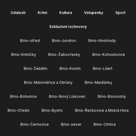
Události
Krimi
Kultura
Vstupenky
Sport
Exkluzivní rozhovory
Brno-střed
Brno-Jundrov
Brno-Vinohrady
Brno-Kníničky
Brno-Žabovřesky
Brno-Kohoutovice
Brno-Žebětín
Brno-Komín
Brno-Líšeň
Brno-Maloměřice a Obřany
Brno-Medlánky
Brno-Bohunice
Brno-Nový Lískovec
Brno-Bosonohy
Brno-Ořešín
Brno-Bystrc
Brno-Řečkovice a Mokrá Hora
Brno-Černovice
Brno-sever
Brno-Chrlice