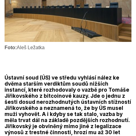
Foto:
Aleš Ležatka
Ústavní soud (ÚS) ve středu vyhlásí nález ke
dvěma starším verdiktům soudů nižších
instancí, které rozhodovaly o vazbě pro Tomáše
Jiřikovského z bitcoinové kauzy. Jde o jednu z
šesti dosud nerozhodnutých ústavních stížností
Jiřikovského a neznamená to, že by ÚS musel
muži vyhovět. A i kdyby se tak stalo, vazba by
měla trvat dál na základě pozdějších rozhodnutí.
Jiřikovský je obviněný mimo jiné z legalizace
výnosů z trestné činnosti, hrozí mu až 30 let