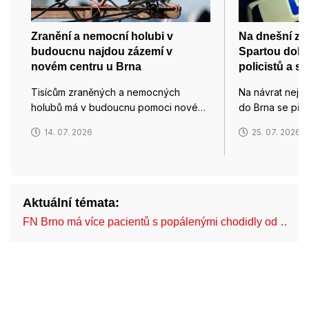
Zranění a nemocní holubi v
Na dnešní zá
budoucnu najdou zázemí v
Spartou dohl
novém centru u Brna
policistů a st
Tisícům zraněných a nemocných
Na návrat nejv
holubů má v budoucnu pomoci nové…
do Brna se přip
14. 07. 2026
25. 07. 2026
Aktuální témata:
FN Brno má více pacientů s popálenými chodidly od …