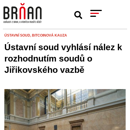
ÚSTAVNÍ SOUD,
BITCOINOVÁ KAUZA
Ústavní soud vyhlásí nález k
rozhodnutím soudů o
Jiřikovského vazbě