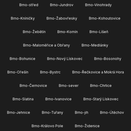
Brno-střed
Brno-Jundrov
Brno-Vinohrady
Brno-Kníničky
Brno-Žabovřesky
Brno-Kohoutovice
Brno-Žebětín
Brno-Komín
Brno-Líšeň
Brno-Maloměřice a Obřany
Brno-Medlánky
Brno-Bohunice
Brno-Nový Lískovec
Brno-Bosonohy
Brno-Ořešín
Brno-Bystrc
Brno-Řečkovice a Mokrá Hora
Brno-Černovice
Brno-sever
Brno-Chrlice
Brno-Slatina
Brno-Ivanovice
Brno-Starý Lískovec
Brno-Jehnice
Brno-Tuřany
Brno-jih
Brno-Útěchov
Brno-Královo Pole
Brno-Židenice