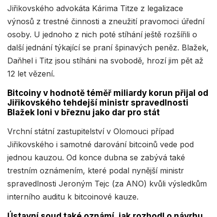
Jiřikovského advokáta Kárima Titze z legalizace
výnosů z trestné činnosti a zneužití pravomoci úřední
osoby. U jednoho z nich poté stíhání ještě rozšířili o
další jednání týkající se praní špinavých peněz. Blažek,
Daňhel i Titz jsou stíháni na svobodě, hrozí jim pět až
12 let vězení.
Bitcoiny v hodnotě téměř miliardy korun přijal od
Jiřikovského tehdejší ministr spravedlnosti
Blažek loni v březnu jako dar pro stát
Vrchní státní zastupitelství v Olomouci případ
Jiřikovského i samotné darování bitcoinů vede pod
jednou kauzou. Od konce dubna se zabývá také
trestním oznámením, které podal nynější ministr
spravedlnosti Jeroným Tejc (za ANO) kvůli výsledkům
interního auditu k bitcoinové kauze.
Ústavní soud také oznámí, jak rozhodl o návrhu