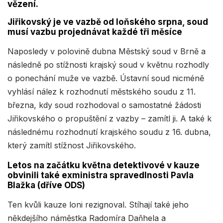
vězení.
Jiřikovský je ve vazbě od loňského srpna, soud
musí vazbu projednávat každé tři měsíce
Naposledy v polovině dubna Městský soud v Brně a
následně po stížnosti krajský soud v květnu rozhodly
o ponechání muže ve vazbě. Ústavní soud nicméně
vyhlásí nález k rozhodnutí městského soudu z 11.
března, kdy soud rozhodoval o samostatné žádosti
Jiřikovského o propuštění z vazby – zamítl ji. A také k
následnému rozhodnutí krajského soudu z 16. dubna,
který zamítl stížnost Jiřikovského.
Letos na začátku května detektivové v kauze
obvinili také exministra spravedlnosti Pavla
Blažka (dříve ODS)
Ten kvůli kauze loni rezignoval. Stíhají také jeho
někdejšího náměstka Radomíra Daňhela a