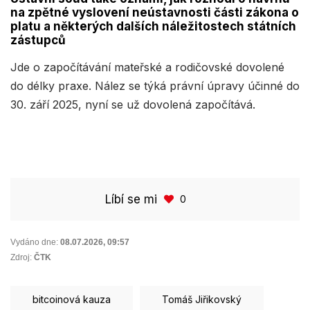
na zpětné vyslovení neústavnosti části zákona o
platu a některých dalších náležitostech státních
zástupců
Jde o započítávání mateřské a rodičovské dovolené
do délky praxe. Nález se týká právní úpravy účinné do
30. září 2025, nyní se už dovolená započítává.
Líbí se mi
0
Vydáno dne:
08.07.2026
,
09:57
Zdroj:
ČTK
bitcoinová kauza
Tomáš Jiřikovský