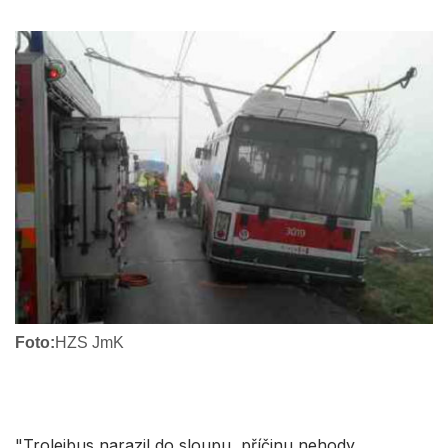
Foto:
HZS JmK
"Trolejbus narazil do sloupu, příčinu nehody