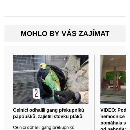
MOHLO BY VÁS ZAJÍMAT
Celníci odhalili gang překupníků
VIDEO: Pod m
papoušků, zajistili stovku ptáků
nemocnice v 
pomáhala s 
Celníci odhalili gang překupníků
od nehody tří