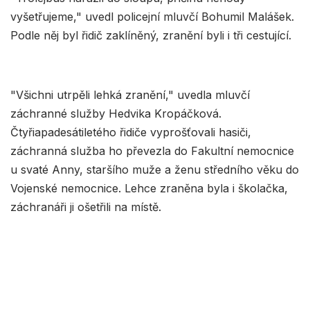
vyšetřujeme," uvedl policejní mluvčí Bohumil Malášek.
Podle něj byl řidič zaklíněný, zranění byli i tři cestující.
"Všichni utrpěli lehká zranění," uvedla mluvčí
záchranné služby Hedvika Kropáčková.
Čtyřiapadesátiletého řidiče vyprošťovali hasiči,
záchranná služba ho převezla do Fakultní nemocnice
u svaté Anny, staršího muže a ženu středního věku do
Vojenské nemocnice. Lehce zraněna byla i školačka,
záchranáři ji ošetřili na místě.