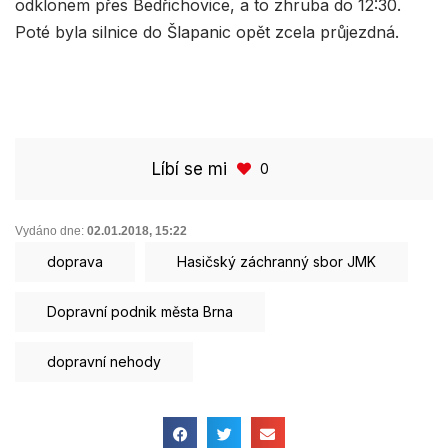
odklonem přes Bedřichovice, a to zhruba do 12:30.
Poté byla silnice do Šlapanic opět zcela průjezdná.
Líbí se mi
0
Vydáno dne:
02.01.2018
,
15:22
doprava
Hasičský záchranný sbor JMK
Dopravní podnik města Brna
dopravní nehody