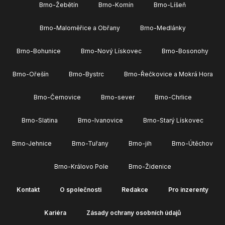
Brno-Žebětín
Brno-Komín
Brno-Líšeň
Brno-Maloměřice a Obřany
Brno-Medlánky
Brno-Bohunice
Brno-Nový Lískovec
Brno-Bosonohy
Brno-Ořešín
Brno-Bystrc
Brno-Řečkovice a Mokrá Hora
Brno-Černovice
Brno-sever
Brno-Chrlice
Brno-Slatina
Brno-Ivanovice
Brno-Starý Lískovec
Brno-Jehnice
Brno-Tuřany
Brno-jih
Brno-Útěchov
Brno-Královo Pole
Brno-Židenice
Kontakt
O společnosti
Redakce
Pro inzerenty
Kariéra
Zásady ochrany osobních údajů