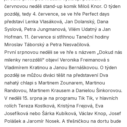
červnovou neděli stand-up komik Miloš Knor. O týden
později, tedy 4. července, se ve hře Perfect days
představí Lenka Vlasáková, Jan Dolanský, Dana
Syslová, Petra Jungmanová, Vilém Udatný a Jan
Hofman. 11. července si střihnou Taneční hodiny
Miroslav Táborský a Petra Nesvačilová.
První srpnovou neděli se ve hře s názvem „Dokud nás
milenky nerozdělí“ objeví Veronika Freimanová s
Vladimírem Kratinou a Janou Bernáškovou. O týden
později se můžou diváci těšit na představení Dva
nahatý chlapi s Martinem Zounarem, Martinou
Randovou, Martinem Krausem a Danielou Šinkorovou.
V neděli 15. srpna je na programu Tik Tik, v hlavních
rolích Tereza Kostková, Kristýna Frejová, Eva
Josefíková nebo Šárka Kubíková, Václav Knop, Josef
Polášek a Jaromír Nosek. A třešničkou na dortu bude