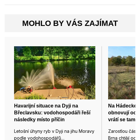
MOHLO BY VÁS ZAJÍMAT
Havarijní situace na Dyji na
Na Hádecké p
Břeclavsku: vodohospodáři řeší
obnovují och
následky místo příčin
vrátí se tam i
Letošní úhyny ryb v Dyji na jihu Moravy
Zarostlou část
podle vodohospodářů…
Brna chtějí och