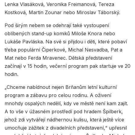
Lenka Vlasáková, Veronika Freimanová, Tereza
Kostková, Martin Zounar nebo Miroslav Táborský.
Pod širým nebem se odehrají také vystoupení
oblíbených stand-up komiků Miloše Knora nebo
Lukáše Pavláska. Na své si přijdou i děti, které pobaví
třeba populární Čiperkové, Michal Nesvadba, Pat a
Mat nebo Ferda Mravenec. Dětská představení
začínají v 15 hodin, večerní program pak startuje ve 20
hodin.
„Chceme nabídnout nejen Brňanům letní kulturní
program a zábavu pro celou rodinu. A oživení
mnohdy ospalých nedělí, kdy ve městě není kam zajít.
A to vše v úžasném prostředí pod hradem Špilberk,
jehož zdi vytvářejí nádhernou kulisu, která ještě více
umocňuje zážitek z divadelních představení,“ upřesnil