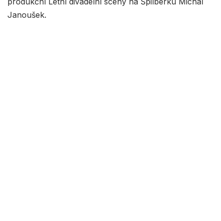
produkční Letní divadelní scény na Špilberku Michal
Janoušek.