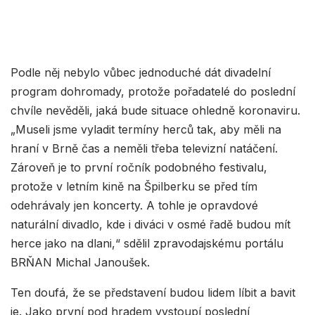
Podle něj nebylo vůbec jednoduché dát divadelní
program dohromady, protože pořadatelé do poslední
chvíle nevěděli, jaká bude situace ohledně koronaviru.
„Museli jsme vyladit termíny herců tak, aby měli na
hraní v Brně čas a neměli třeba televizní natáčení.
Zároveň je to první ročník podobného festivalu,
protože v letním kině na Špilberku se před tím
odehrávaly jen koncerty. A tohle je opravdové
naturální divadlo, kde i diváci v osmé řadě budou mít
herce jako na dlani,“ sdělil zpravodajskému portálu
BRŇAN Michal Janoušek.
Ten doufá, že se představení budou lidem líbit a bavit
je. Jako první pod hradem vystoupí poslední