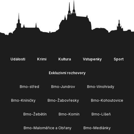
Události
Krimi
Kultura
Vstupenky
Sport
Exkluzivní rozhovory
Brno-střed
Brno-Jundrov
Brno-Vinohrady
Brno-Kníničky
Brno-Žabovřesky
Brno-Kohoutovice
Brno-Žebětín
Brno-Komín
Brno-Líšeň
Brno-Maloměřice a Obřany
Brno-Medlánky