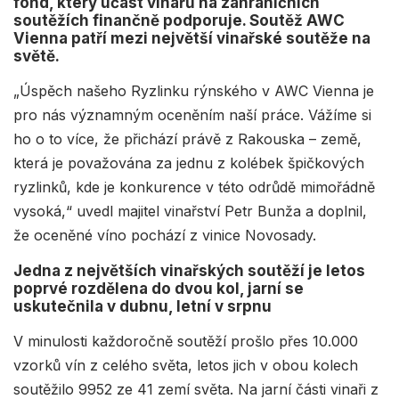
fond, který účast vinařů na zahraničních
soutěžích finančně podporuje. Soutěž AWC
Vienna patří mezi největší vinařské soutěže na
světě.
„Úspěch našeho Ryzlinku rýnského v AWC Vienna je
pro nás významným oceněním naší práce. Vážíme si
ho o to více, že přichází právě z Rakouska – země,
která je považována za jednu z kolébek špičkových
ryzlinků, kde je konkurence v této odrůdě mimořádně
vysoká,“ uvedl majitel vinařství Petr Bunža a doplnil,
že oceněné víno pochází z vinice Novosady.
Jedna z největších vinařských soutěží je letos
poprvé rozdělena do dvou kol, jarní se
uskutečnila v dubnu, letní v srpnu
V minulosti každoročně soutěží prošlo přes 10.000
vzorků vín z celého světa, letos jich v obou kolech
soutěžilo 9952 ze 41 zemí světa. Na jarní části vinaři z