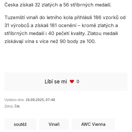
Česka získali 32 zlatých a 56 stříbrných medailí.
Tuzemští vinaři do letního kola přihlásili 186 vzorků od
31 výrobců a získali 181 ocenění – kromě zlatých a
stříbrných medailí i 40 pečetí kvality. Zlatou medaili
získávají vína s více než 90 body ze 100.
Líbí se mi
0
Vydáno dne:
16.09.2025
,
07:48
Zdroj:
čtk
soutěž
Vinaři
AWC Vienna