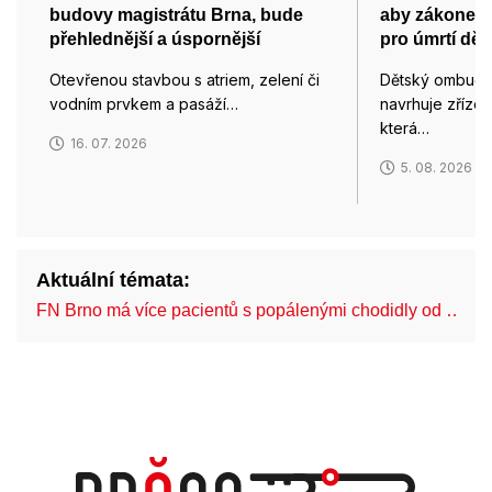
budovy magistrátu Brna, bude
aby zákonem 
přehlednější a úspornější
pro úmrtí dětí
Otevřenou stavbou s atriem, zelení či
Dětský ombuds
vodním prvkem a pasáží…
navrhuje zřízen
která…
16. 07. 2026
5. 08. 2026
Aktuální témata:
FN Brno má více pacientů s popálenými chodidly od …