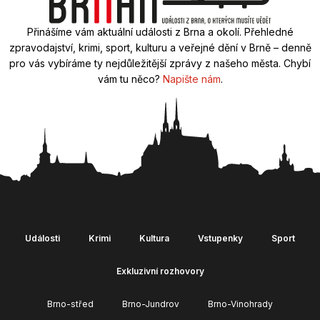
Přinášíme vám aktuální události z Brna a okolí. Přehledné
zpravodajství, krimi, sport, kulturu a veřejné dění v Brně – denně
pro vás vybíráme ty nejdůležitější zprávy z našeho města. Chybí
vám tu něco?
Napište nám
.
Události
Krimi
Kultura
Vstupenky
Sport
Exkluzivní rozhovory
Brno-střed
Brno-Jundrov
Brno-Vinohrady