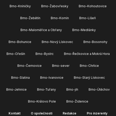
Brno-Kníničky
Brno-Žabovřesky
Brno-Kohoutovice
Brno-Žebětín
Brno-Komín
Brno-Líšeň
Brno-Maloměřice a Obřany
Brno-Medlánky
Brno-Bohunice
Brno-Nový Lískovec
Brno-Bosonohy
Brno-Ořešín
Brno-Bystrc
Brno-Řečkovice a Mokrá Hora
Brno-Černovice
Brno-sever
Brno-Chrlice
Brno-Slatina
Brno-Ivanovice
Brno-Starý Lískovec
Brno-Jehnice
Brno-Tuřany
Brno-jih
Brno-Útěchov
Brno-Královo Pole
Brno-Židenice
Kontakt
O společnosti
Redakce
Pro inzerenty