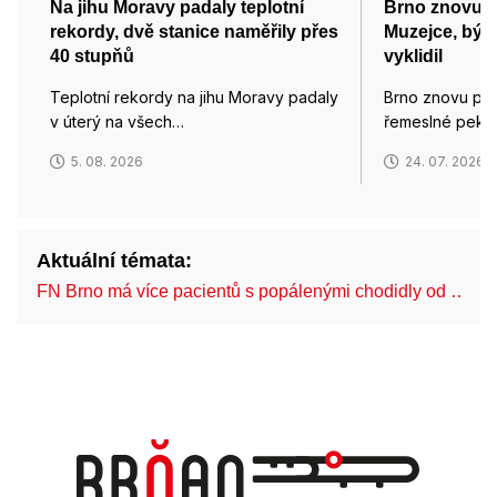
Na jihu Moravy padaly teplotní
Brno znovu p
rekordy, dvě stanice naměřily přes
Muzejce, býv
40 stupňů
vyklidil
Teplotní rekordy na jihu Moravy padaly
Brno znovu pro
v úterý na všech…
řemeslné pekár
5. 08. 2026
24. 07. 2026
Aktuální témata:
FN Brno má více pacientů s popálenými chodidly od …