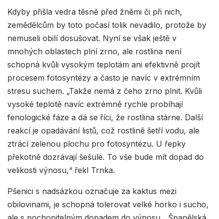
Kdyby přišla vedra těsně před žněmi či při nich,
zemědělcům by toto počasí tolik nevadilo, protože by
nemuseli obilí dosušovat. Nyní se však ještě v
mnohých oblastech plní zrno, ale rostlina není
schopná kvůli vysokým teplotám ani efektivně projít
procesem fotosyntézy a často je navíc v extrémním
stresu suchem. „Takže nemá z čeho zrno plnit. Kvůli
vysoké teplotě navíc extrémně rychle probíhají
fenologické fáze a dá se říci, že rostlina stárne. Další
reakcí je opadávání listů, což rostlině šetří vodu, ale
ztrácí zelenou plochu pro fotosyntézu. U řepky
překotně dozrávají šešule. To vše bude mít dopad do
velikosti výnosu,“ řekl Trnka.
Pšenici s nadsázkou označuje za kaktus mezi
obilovinami, je schopná tolerovat velké horko i sucho,
ale s pochopitelným dopadem do výnosu. „Španělská