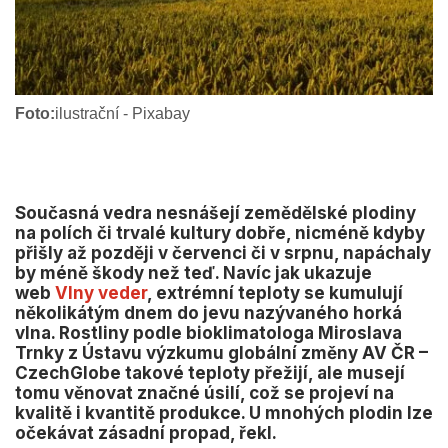
Foto:
ilustrační - Pixabay
Současná vedra nesnášejí zemědělské plodiny
na polích či trvalé kultury dobře, nicméně kdyby
přišly až později v červenci či v srpnu, napáchaly
by méně škody než teď. Navíc jak ukazuje
web
Vlny veder
, extrémní teploty se kumulují
několikátým dnem do jevu nazývaného horká
vlna. Rostliny podle bioklimatologa Miroslava
Trnky z Ústavu výzkumu globální změny AV ČR –
CzechGlobe takové teploty přežijí, ale musejí
tomu věnovat značné úsilí, což se projeví na
kvalitě i kvantitě produkce. U mnohých plodin lze
očekávat zásadní propad, řekl.