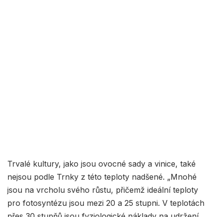
Trvalé kultury, jako jsou ovocné sady a vinice, také
nejsou podle Trnky z této teploty nadšené. „Mnohé
jsou na vrcholu svého růstu, přičemž ideální teploty
pro fotosyntézu jsou mezi 20 a 25 stupni. V teplotách
přes 30 stupňů jsou fyziologické náklady na udržení