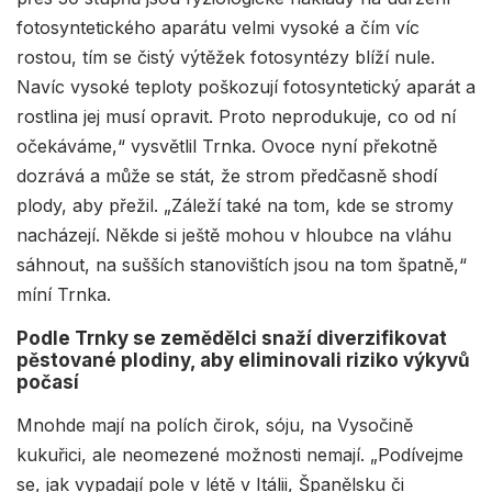
fotosyntetického aparátu velmi vysoké a čím víc
rostou, tím se čistý výtěžek fotosyntézy blíží nule.
Navíc vysoké teploty poškozují fotosyntetický aparát a
rostlina jej musí opravit. Proto neprodukuje, co od ní
očekáváme,“ vysvětlil Trnka. Ovoce nyní překotně
dozrává a může se stát, že strom předčasně shodí
plody, aby přežil. „Záleží také na tom, kde se stromy
nacházejí. Někde si ještě mohou v hloubce na vláhu
sáhnout, na sušších stanovištích jsou na tom špatně,“
míní Trnka.
Podle Trnky se zemědělci snaží diverzifikovat
pěstované plodiny, aby eliminovali riziko výkyvů
počasí
Mnohde mají na polích čirok, sóju, na Vysočině
kukuřici, ale neomezené možnosti nemají. „Podívejme
se, jak vypadají pole v létě v Itálii, Španělsku či