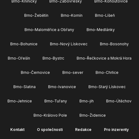
Brno-Kníničky
Brno-Žabovřesky
Brno-Kohoutovice
Brno-Žebětín
Brno-Komín
Brno-Líšeň
Brno-Maloměřice a Obřany
Brno-Medlánky
Brno-Bohunice
Brno-Nový Lískovec
Brno-Bosonohy
Brno-Ořešín
Brno-Bystrc
Brno-Řečkovice a Mokrá Hora
Brno-Černovice
Brno-sever
Brno-Chrlice
Brno-Slatina
Brno-Ivanovice
Brno-Starý Lískovec
Brno-Jehnice
Brno-Tuřany
Brno-jih
Brno-Útěchov
Brno-Královo Pole
Brno-Židenice
Kontakt
O společnosti
Redakce
Pro inzerenty