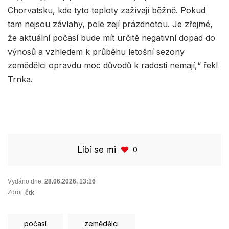
Chorvatsku, kde tyto teploty zažívají běžně. Pokud
tam nejsou závlahy, pole zejí prázdnotou. Je zřejmé,
že aktuální počasí bude mít určitě negativní dopad do
výnosů a vzhledem k průběhu letošní sezony
zemědělci opravdu moc důvodů k radosti nemají,“ řekl
Trnka.
Líbí se mi
0
Vydáno dne:
28.06.2026
,
13:16
Zdroj:
čtk
počasí
zemědělci