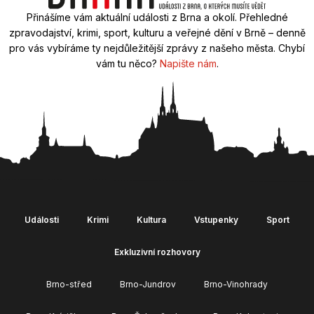
Přinášíme vám aktuální události z Brna a okolí. Přehledné
zpravodajství, krimi, sport, kulturu a veřejné dění v Brně – denně
pro vás vybíráme ty nejdůležitější zprávy z našeho města. Chybí
vám tu něco?
Napište nám
.
Události
Krimi
Kultura
Vstupenky
Sport
Exkluzivní rozhovory
Brno-střed
Brno-Jundrov
Brno-Vinohrady