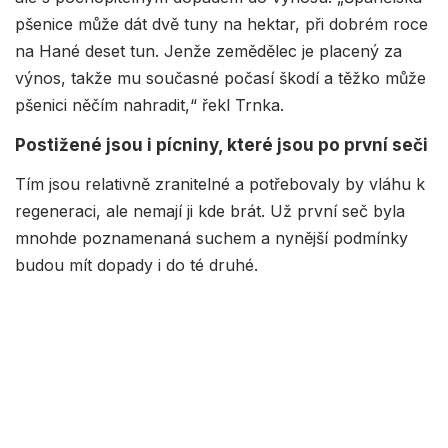
pšenice může dát dvě tuny na hektar, při dobrém roce
na Hané deset tun. Jenže zemědělec je placený za
výnos, takže mu současné počasí škodí a těžko může
pšenici něčím nahradit,“ řekl Trnka.
Postižené jsou i pícniny, které jsou po první seči
Tím jsou relativně zranitelné a potřebovaly by vláhu k
regeneraci, ale nemají ji kde brát. Už první seč byla
mnohde poznamenaná suchem a nynější podmínky
budou mít dopady i do té druhé.