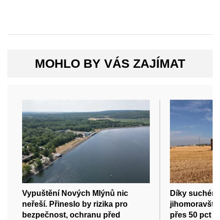
MOHLO BY VÁS ZAJÍMAT
Vypuštění Nových Mlýnů nic
Díky suchému
neřeší. Přineslo by rizika pro
jihomoravští 
bezpečnost, ochranu před
přes 50 pct o