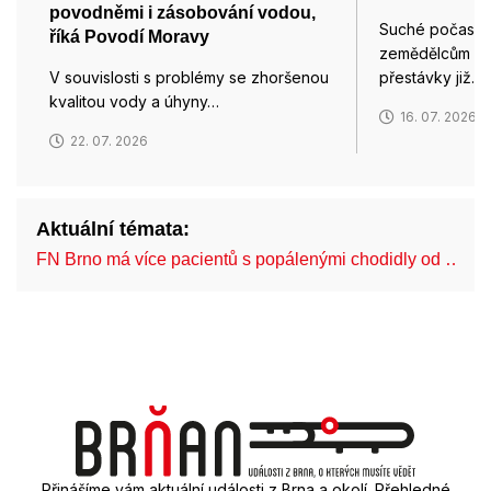
povodněmi i zásobování vodou,
Suché počasí u
říká Povodí Moravy
zemědělcům skl
V souvislosti s problémy se zhoršenou
přestávky již…
kvalitou vody a úhyny…
16. 07. 2026
22. 07. 2026
Aktuální témata:
FN Brno má více pacientů s popálenými chodidly od …
Přinášíme vám aktuální události z Brna a okolí. Přehledné