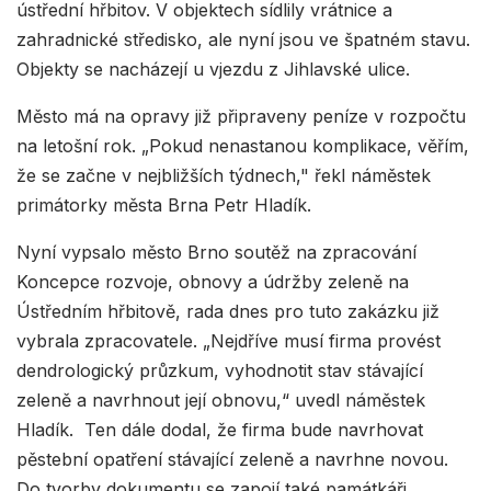
ústřední hřbitov. V objektech sídlily vrátnice a
zahradnické středisko, ale nyní jsou ve špatném stavu.
Objekty se nacházejí u vjezdu z Jihlavské ulice.
Město má na opravy již připraveny peníze v rozpočtu
na letošní rok. „Pokud nenastanou komplikace, věřím,
že se začne v nejbližších týdnech," řekl náměstek
primátorky města Brna Petr Hladík.
Nyní vypsalo město Brno soutěž na zpracování
Koncepce rozvoje, obnovy a údržby zeleně na
Ústředním hřbitově, rada dnes pro tuto zakázku již
vybrala zpracovatele. „Nejdříve musí firma provést
dendrologický průzkum, vyhodnotit stav stávající
zeleně a navrhnout její obnovu,“ uvedl náměstek
Hladík. Ten dále dodal, že firma bude navrhovat
pěstební opatření stávající zeleně a navrhne novou.
Do tvorby dokumentu se zapojí také památkáři,