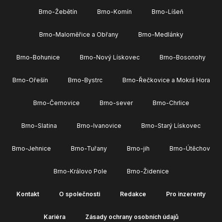
Brno-Žebětín
Brno-Komín
Brno-Líšeň
Brno-Maloměřice a Obřany
Brno-Medlánky
Brno-Bohunice
Brno-Nový Lískovec
Brno-Bosonohy
Brno-Ořešín
Brno-Bystrc
Brno-Řečkovice a Mokrá Hora
Brno-Černovice
Brno-sever
Brno-Chrlice
Brno-Slatina
Brno-Ivanovice
Brno-Starý Lískovec
Brno-Jehnice
Brno-Tuřany
Brno-jih
Brno-Útěchov
Brno-Královo Pole
Brno-Židenice
Kontakt
O společnosti
Redakce
Pro inzerenty
Kariéra
Zásady ochrany osobních údajů