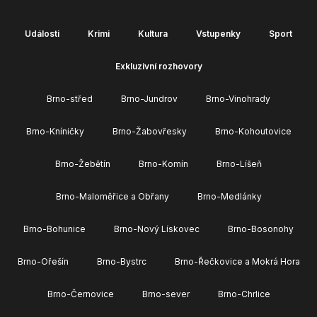
Události
Krimi
Kultura
Vstupenky
Sport
Exkluzivní rozhovory
Brno-střed
Brno-Jundrov
Brno-Vinohrady
Brno-Kníničky
Brno-Žabovřesky
Brno-Kohoutovice
Brno-Žebětín
Brno-Komín
Brno-Líšeň
Brno-Maloměřice a Obřany
Brno-Medlánky
Brno-Bohunice
Brno-Nový Lískovec
Brno-Bosonohy
Brno-Ořešín
Brno-Bystrc
Brno-Řečkovice a Mokrá Hora
Brno-Černovice
Brno-sever
Brno-Chrlice