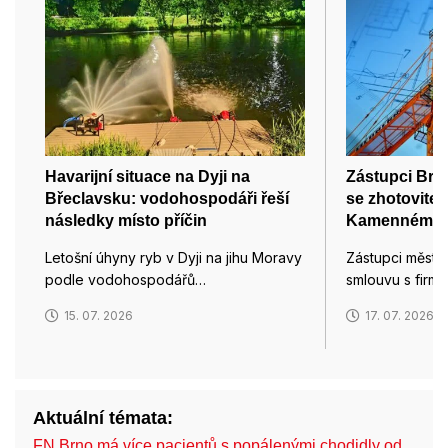
Havarijní situace na Dyji na
Zástupci Brn
Břeclavsku: vodohospodáři řeší
se zhotovitel
následky místo příčin
Kamenném v
Letošní úhyny ryb v Dyji na jihu Moravy
Zástupci města
podle vodohospodářů…
smlouvu s firmo
15. 07. 2026
17. 07. 2026
Aktuální témata:
FN Brno má více pacientů s popálenými chodidly od …