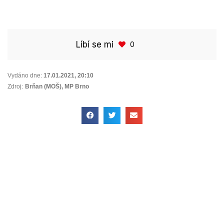
Líbí se mi
0
Vydáno dne:
17.01.2021
,
20:10
Zdroj:
Brňan (MOŠ), MP Brno