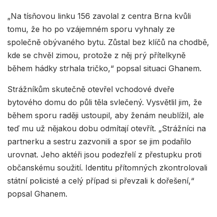
„Na tísňovou linku 156 zavolal z centra Brna kvůli
tomu, že ho po vzájemném sporu vyhnaly ze
společně obývaného bytu. Zůstal bez klíčů na chodbě,
kde se chvěl zimou, protože z něj prý přítelkyně
během hádky strhala tričko,“ popsal situaci Ghanem.
Strážníkům skutečně otevřel vchodové dveře
bytového domu do půli těla svlečený. Vysvětlil jim, že
během sporu raději ustoupil, aby ženám neublížil, ale
teď mu už nějakou dobu odmítají otevřít. „Strážníci na
partnerku a sestru zazvonili a spor se jim podařilo
urovnat. Jeho aktéři jsou podezřelí z přestupku proti
občanskému soužití. Identitu přítomných zkontrolovali
státní policisté a celý případ si převzali k dořešení,“
popsal Ghanem.