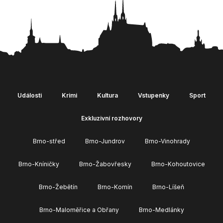
Události
Krimi
Kultura
Vstupenky
Sport
Exkluzivní rozhovory
Brno-střed
Brno-Jundrov
Brno-Vinohrady
Brno-Kníničky
Brno-Žabovřesky
Brno-Kohoutovice
Brno-Žebětín
Brno-Komín
Brno-Líšeň
Brno-Maloměřice a Obřany
Brno-Medlánky