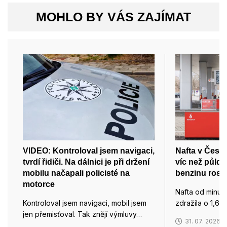
MOHLO BY VÁS ZAJÍMAT
VIDEO: Kontroloval jsem navigaci,
Nafta v Česku
tvrdí řidiči. Na dálnici je při držení
víc než půld
mobilu načapali policisté na
benzinu roste
motorce
Nafta od minul
Kontroloval jsem navigaci, mobil jsem
zdražila o 1,66
jen přemisťoval. Tak znějí výmluvy…
31. 07. 2026