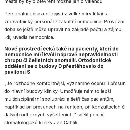
města by bylo otevření možné jen o víkendu
Personální obsazení zajistí z velké míry lékaři a
zdravotnický personál z fakultní nemocnice. Provozní
doba se ještě může upravit na základě počtu a zájmu
lidí, uvedla nemocnice.
Nové prostředí čeká také na pacienty, kteří do
nemocnice míří kvůli nápravě nepravidelnosti
chrupu či čelistních anomálií. Ortodontické
oddělení se z budovy D přestěhovalo do
pavilonu S
„Je rozhodně komfortnější, významně oceňuji i přesun
do hlavní budovy kliniky. Umožňuje nám to lepší
multidisciplinární spolupráci a šetří čas pacientům,
například při přesunech na rentgen, při konzultacích či
dalších odborných vyšetřeních,“ sdělil primář
stomatologické kliniky Jan Cahlík.