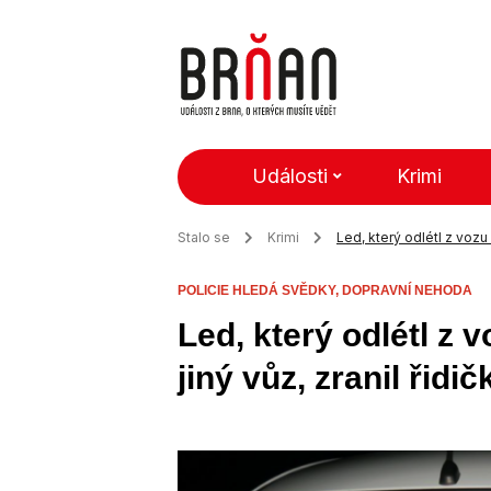
Události
Krimi
Stalo se
Krimi
Led, který odlétl z vozu 
POLICIE HLEDÁ SVĚDKY,
DOPRAVNÍ NEHODA
Led, který odlétl z 
jiný vůz, zranil řidič