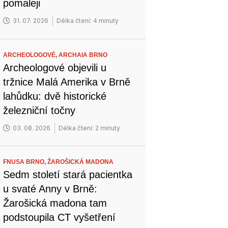
pomaleji
31. 07. 2026
Délka čtení: 4 minuty
ARCHEOLOGOVÉ,
ARCHAIA BRNO
Archeologové objevili u
tržnice Malá Amerika v Brně
lahůdku: dvě historické
železniční točny
03. 08. 2026
Délka čtení: 2 minuty
FNUSA BRNO,
ŽAROŠICKÁ MADONA
Sedm století stará pacientka
u svaté Anny v Brně:
Žarošická madona tam
podstoupila CT vyšetření