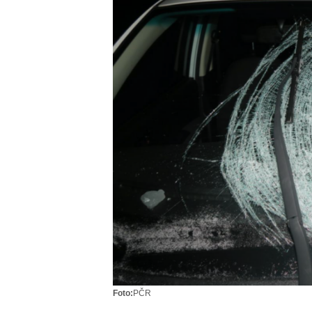
Foto:
PČR