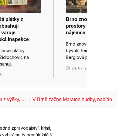
tí plátky z
Brno znovu pronajme
obsahují
prostory v Muzejce, bývalý
 varuje
nájemce je vyklidil
ská inspekce
Brno znovu pronajme prostory
 prsní plátky
bývalé řemeslné pekárny v
Židlochovic na
Berglově paláci…
sahují…
24. 07. 2026
26
ům z výšky, …
V Brně začne Maraton hudby, nabídne koncerty
ledné zpravodajství, krimi,
 vybíráme ty nejdůležitější