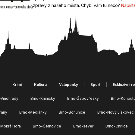
zprávy z našeho města. Chybí vám tu něco?
Napišt
Krimi
Kultura
Vstupenky
Sport
Exkluzivní r
-Vinohrady
Brno-Kníničky
Brno-Žabovřesky
Brno-Kohout
řany
Brno-Medlánky
Brno-Bohunice
Brno-Nový Lískovec
 Mokrá Hora
Brno-Černovice
Brno-sever
Brno-Chrlice