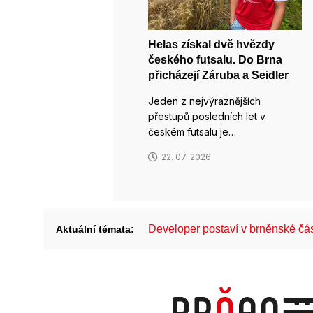
Helas získal dvě hvězdy
českého futsalu. Do Brna
přicházejí Záruba a Seidler
Jeden z nejvýraznějších
přestupů posledních let v
českém futsalu je…
22. 07. 2026
Developer postaví v brněnské č
Aktuální témata: