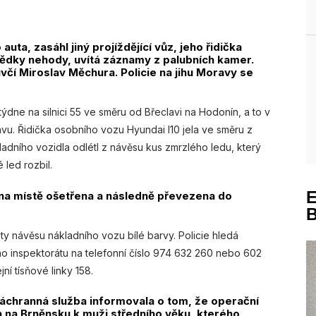
auta, zasáhl jiný projíždějící vůz, jeho řidička
svědky nehody, uvítá záznamy z palubních kamer.
včí Miroslav Měchura. Policie na jihu Moravy se
ýdne na silnici 55 ve směru od Břeclavi na Hodonín, a to v
avu. Řidička osobního vozu Hyundai I10 jela ve směru z
ladního vozidla odlétl z návěsu kus zmrzlého ledu, který
 led rozbil.
a na místě ošetřena a následně převezena do
hty návěsu nákladního vozu bílé barvy. Policie hledá
ho inspektorátu na telefonní číslo 974 632 260 nebo 602
ní tísňové linky 158.
 záchranná služba informovala o tom, že operační
 na Brněnsku k muži středního věku, kterého