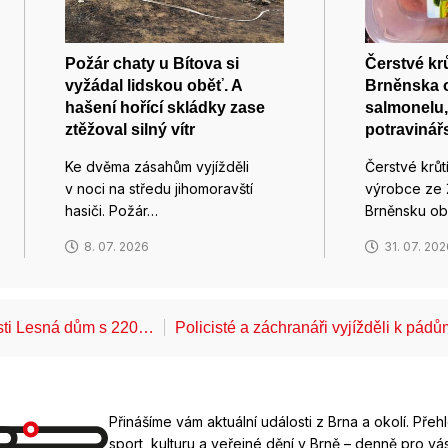
Požár chaty u Bítova si
Čerstvé krů
vyžádal lidskou oběť. A
Brněnska 
hašení hořící skládky zase
salmonelu,
ztěžoval silný vítr
potravinář
Ke dvěma zásahům vyjížděli
Čerstvé krůtí
v noci na středu jihomoravští
výrobce ze 
hasiči. Požár…
Brněnsku ob
8. 07. 2026
31. 07. 20
ásti Lesná dům s 220…
Policisté a záchranáři vyjížděli k pád
Přinášíme vám aktuální události z Brna a okolí. Přeh
sport, kulturu a veřejné dění v Brně – denně pro vás