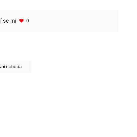
bí se mi
0
vní nehoda