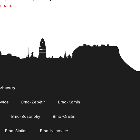
e nám
.
ozhovory
ovice
Brno-Žebětín
Brno-Komín
Brno-Bosonohy
Brno-Ořešín
Brno-Slatina
Brno-Ivanovice