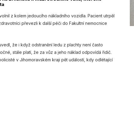
ta
volnil z kolem jedoucího nákladního vozidla. Pacient utrpěl
 zdravotníci převezli k další péči do Fakultní nemocnice
vedl, že i když odstranění ledu z plachty není často
očné, stále platí, že za vůz a jeho náklad odpovídá řidič.
policisté v Jihomoravském kraji pět událostí, kdy odlétající