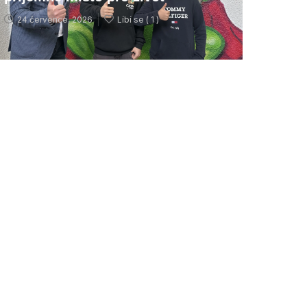
24 července, 2026
Líbí se (
1 )