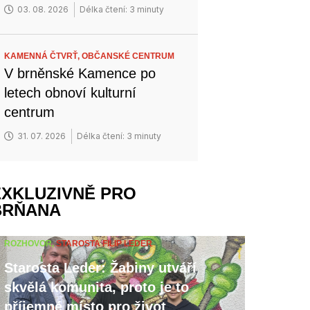
03. 08. 2026
Délka čtení: 3 minuty
KAMENNÁ ČTVRŤ,
OBČANSKÉ CENTRUM
V brněnské Kamence po
letech obnoví kulturní
centrum
31. 07. 2026
Délka čtení: 3 minuty
EXKLUZIVNĚ PRO
BRŇANA
ROZHOVOR,
STAROSTA FILIP LEDER
Starosta Leder: Žabiny utváří
skvělá komunita, proto je to
příjemné místo pro život