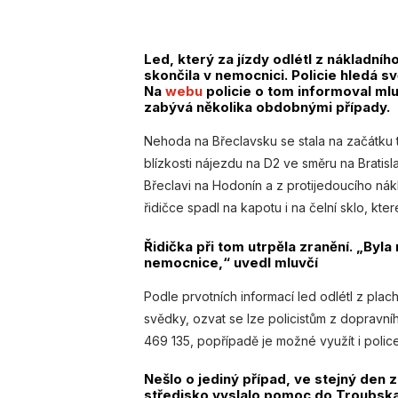
Led, který za jízdy odlétl z nákladního 
skončila v nemocnici. Policie hledá 
Na
webu
policie o tom informoval mlu
zabývá několika obdobnými případy.
Nehoda na Břeclavsku se stala na začátku t
blízkosti nájezdu na D2 ve směru na Bratisl
Břeclavi na Hodonín a z protijedoucího nák
řidičce spadl na kapotu i na čelní sklo, které
Řidička při tom utrpěla zranění. „Byl
nemocnice,“ uvedl mluvčí
Podle prvotních informací led odlétl z plac
svědky, ozvat se lze policistům z dopravní
469 135, popřípadě je možné využít i policej
Nešlo o jediný případ, ve stejný den
středisko vyslalo pomoc do Troubska