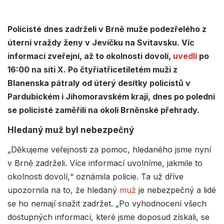
Policisté dnes zadrželi v Brně muže podezřelého z
úterní vraždy ženy v Jevíčku na Svitavsku. Víc
informací zveřejní, až to okolnosti dovolí,
uvedli
po
16:00 na síti X. Po čtyřiatřicetiletém muži z
Blanenska pátraly od úterý desítky policistů v
Pardubickém i Jihomoravském kraji, dnes po poledni
se policisté zaměřili na okolí Brněnské přehrady.
Hledaný muž byl nebezpečný
„Děkujeme veřejnosti za pomoc, hledaného jsme nyní
v Brně zadrželi. Více informací uvolníme, jakmile to
okolnosti dovolí,“ oznámila policie. Ta už dříve
upozornila na to, že hledaný
muž
je nebezpečný a lidé
se ho nemají snažit zadržet. „Po vyhodnocení všech
dostupných informací, které jsme doposud získali, se