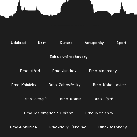
Události
Krimi
Kultura
Vstupenky
Sport
Exkluzivní rozhovory
Brno-střed
Brno-Jundrov
Brno-Vinohrady
Brno-Kníničky
Brno-Žabovřesky
Brno-Kohoutovice
Brno-Žebětín
Brno-Komín
Brno-Líšeň
Brno-Maloměřice a Obřany
Brno-Medlánky
Brno-Bohunice
Brno-Nový Lískovec
Brno-Bosonohy