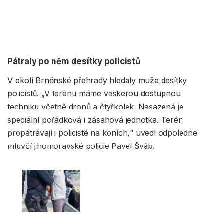
Pátraly po něm desítky policistů
V okolí Brněnské přehrady hledaly muže desítky
policistů. „V terénu máme veškerou dostupnou
techniku včetně dronů a čtyřkolek. Nasazená je
speciální pořádková i zásahová jednotka. Terén
propátrávají i policisté na koních,“ uvedl odpoledne
mluvčí jihomoravské policie Pavel Šváb.