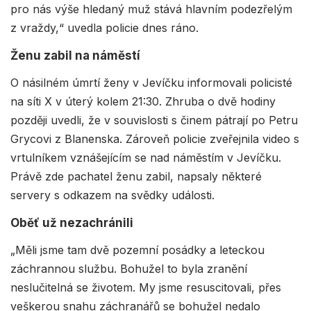
pro nás výše hledaný muž stává hlavním podezřelým
z vraždy,“ uvedla policie dnes ráno.
Ženu zabil na náměstí
O násilném úmrtí ženy v Jevíčku informovali policisté
na síti X v úterý kolem 21:30. Zhruba o dvě hodiny
později uvedli, že v souvislosti s činem pátrají po Petru
Grycovi z Blanenska. Zároveň policie zveřejnila video s
vrtulníkem vznášejícím se nad náměstím v Jevíčku.
Právě zde pachatel ženu zabil, napsaly některé
servery s odkazem na svědky události.
Oběť už nezachránili
„Měli jsme tam dvě pozemní posádky a leteckou
záchrannou službu. Bohužel to byla zranění
neslučitelná se životem. My jsme resuscitovali, přes
veškerou snahu záchranářů se bohužel nedalo