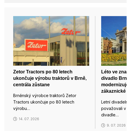
Zetor Tractors po 80 letech
Léto ve zname
ukončuje výrobu traktorů v Brně,
divadlo Brno
centrála zůstane
modernizuje t
zákaznické c
Brněnský výrobce traktorů Zetor
Tractors ukončuje po 80 letech
Letní divadelní
výrobu…
považovali v 
divadle…
14. 07. 2026
9. 07. 2026