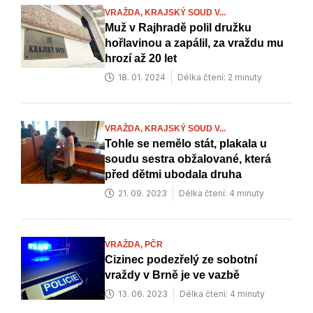
VRAŽDA,
KRAJSKÝ SOUD V...
Muž v Rajhradě polil družku
hořlavinou a zapálil, za vraždu mu
hrozí až 20 let
18. 01. 2024
Délka čtení: 2 minuty
VRAŽDA,
KRAJSKÝ SOUD V...
Tohle se nemělo stát, plakala u
soudu sestra obžalované, která
před dětmi ubodala druha
21. 09. 2023
Délka čtení: 4 minuty
VRAŽDA,
PČR
Cizinec podezřelý ze sobotní
vraždy v Brně je ve vazbě
13. 06. 2023
Délka čtení: 4 minuty