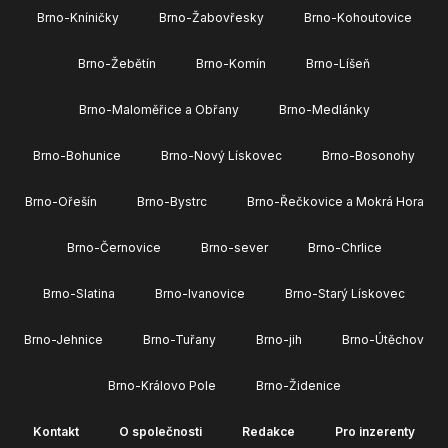
Brno-Kníničky
Brno-Žabovřesky
Brno-Kohoutovice
Brno-Žebětín
Brno-Komín
Brno-Líšeň
Brno-Maloměřice a Obřany
Brno-Medlánky
Brno-Bohunice
Brno-Nový Lískovec
Brno-Bosonohy
Brno-Ořešín
Brno-Bystrc
Brno-Řečkovice a Mokrá Hora
Brno-Černovice
Brno-sever
Brno-Chrlice
Brno-Slatina
Brno-Ivanovice
Brno-Starý Lískovec
Brno-Jehnice
Brno-Tuřany
Brno-jih
Brno-Útěchov
Brno-Královo Pole
Brno-Židenice
Kontakt
O společnosti
Redakce
Pro inzerenty