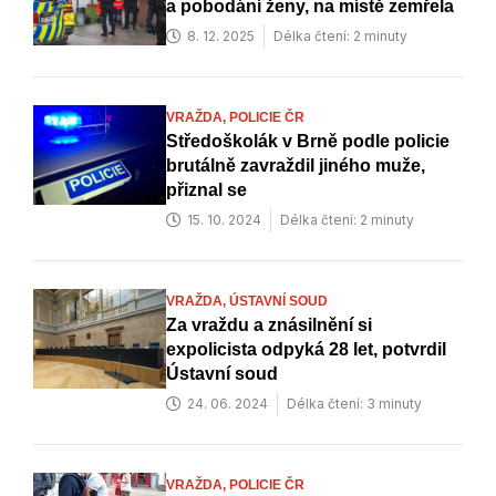
a pobodání ženy, na místě zemřela
8. 12. 2025
Délka čtení: 2 minuty
VRAŽDA,
POLICIE ČR
Středoškolák v Brně podle policie
brutálně zavraždil jiného muže,
přiznal se
15. 10. 2024
Délka čtení: 2 minuty
VRAŽDA,
ÚSTAVNÍ SOUD
Za vraždu a znásilnění si
expolicista odpyká 28 let, potvrdil
Ústavní soud
24. 06. 2024
Délka čtení: 3 minuty
VRAŽDA,
POLICIE ČR