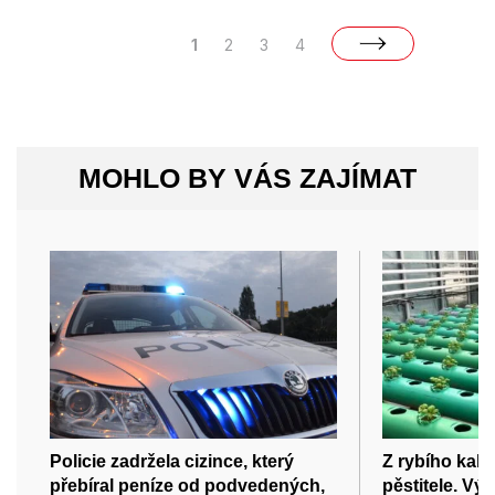
1
2
3
4
MOHLO BY VÁS ZAJÍMAT
Policie zadržela cizince, který
Z rybího kalu
přebíral peníze od podvedených,
pěstitele. Vý