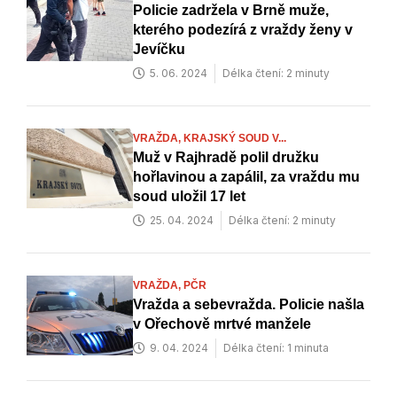
Policie zadržela v Brně muže,
kterého podezírá z vraždy ženy v
Jevíčku
5. 06. 2024
Délka čtení: 2 minuty
VRAŽDA,
KRAJSKÝ SOUD V...
Muž v Rajhradě polil družku
hořlavinou a zapálil, za vraždu mu
soud uložil 17 let
25. 04. 2024
Délka čtení: 2 minuty
VRAŽDA,
PČR
Vražda a sebevražda. Policie našla
v Ořechově mrtvé manžele
9. 04. 2024
Délka čtení: 1 minuta