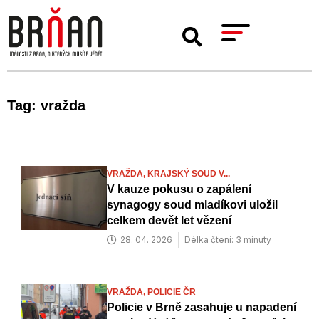
Tag: vražda
VRAŽDA,
KRAJSKÝ SOUD V...
V kauze pokusu o zapálení
synagogy soud mladíkovi uložil
celkem devět let vězení
28. 04. 2026
Délka čtení: 3 minuty
VRAŽDA,
POLICIE ČR
Policie v Brně zasahuje u napadení