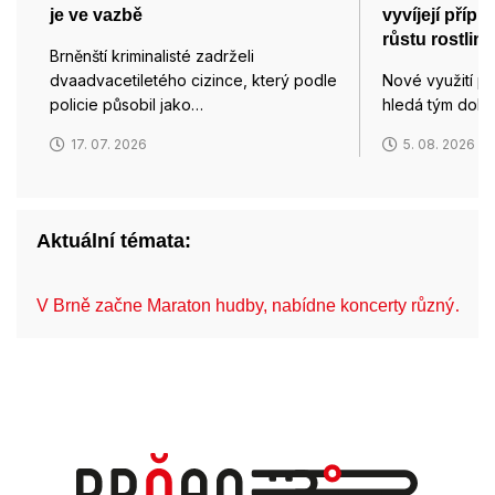
je ve vazbě
vyvíjejí příp
růstu rostlin
Brněnští kriminalisté zadrželi
dvaadvacetiletého cizince, který podle
Nové využití p
policie působil jako…
hledá tým dok
17. 07. 2026
5. 08. 2026
Aktuální témata:
V Brně začne Maraton hudby, nabídne koncerty různý…