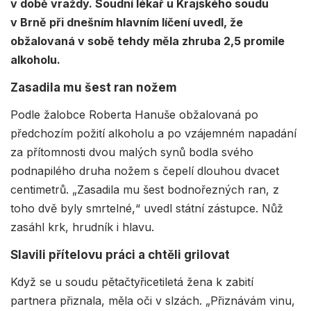
v době vraždy. Soudní lékař u Krajského soudu
v Brně při dnešním hlavním líčení uvedl, že
obžalovaná v sobě tehdy měla zhruba 2,5 promile
alkoholu.
Zasadila mu šest ran nožem
Podle žalobce Roberta Hanuše obžalovaná po
předchozím požití alkoholu a po vzájemném napadání
za přítomnosti dvou malých synů bodla svého
podnapilého druha nožem s čepelí dlouhou dvacet
centimetrů. „Zasadila mu šest bodnořezných ran, z
toho dvě byly smrtelné,“ uvedl státní zástupce. Nůž
zasáhl krk, hrudník i hlavu.
Slavili přítelovu práci a chtěli grilovat
Když se u soudu pětačtyřicetiletá žena k zabití
partnera přiznala, měla oči v slzách. „Přiznávám vinu,