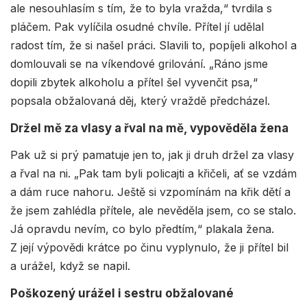
ale nesouhlasím s tím, že to byla vražda,“ tvrdila s
pláčem. Pak vylíčila osudné chvíle. Přítel jí udělal
radost tím, že si našel práci. Slavili to, popíjeli alkohol a
domlouvali se na víkendové grilování. „Ráno jsme
dopili zbytek alkoholu a přítel šel vyvenčit psa,“
popsala obžalovaná děj, který vraždě předcházel.
Držel mě za vlasy a řval na mě, vypověděla žena
Pak už si prý pamatuje jen to, jak ji druh držel za vlasy
a řval na ni. „Pak tam byli policajti a křičeli, ať se vzdám
a dám ruce nahoru. Ještě si vzpomínám na křik dětí a
že jsem zahlédla přítele, ale nevěděla jsem, co se stalo.
Já opravdu nevím, co bylo předtím,“ plakala žena.
Z její výpovědi krátce po činu vyplynulo, že ji přítel bil
a urážel, když se napil.
Poškozený urážel i sestru obžalované