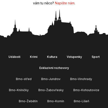
vám tu něco?
Napište nám
.
Události
Krimi
Kultura
Vstupenky
Sport
Exkluzivní rozhovory
Brno-střed
Brno-Jundrov
Brno-Vinohrady
Brno-Kníničky
Brno-Žabovřesky
Brno-Kohoutovice
Brno-Žebětín
Brno-Komín
Brno-Líšeň