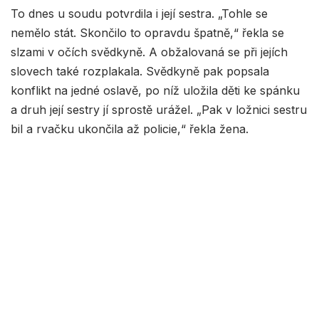
To dnes u soudu potvrdila i její sestra. „Tohle se
nemělo stát. Skončilo to opravdu špatně,“ řekla se
slzami v očích svědkyně. A obžalovaná se při jejích
slovech také rozplakala. Svědkyně pak popsala
konflikt na jedné oslavě, po níž uložila děti ke spánku
a druh její sestry jí sprostě urážel. „Pak v ložnici sestru
bil a rvačku ukončila až policie,“ řekla žena.