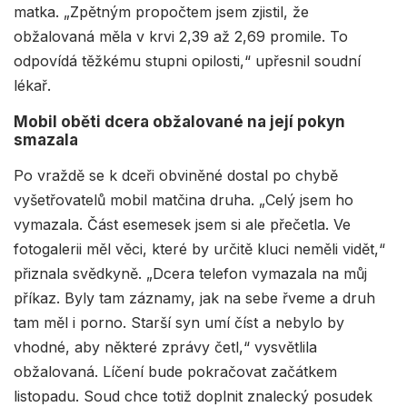
matka. „Zpětným propočtem jsem zjistil, že
obžalovaná měla v krvi 2,39 až 2,69 promile. To
odpovídá těžkému stupni opilosti,“ upřesnil soudní
lékař.
Mobil oběti dcera obžalované na její pokyn
smazala
Po vraždě se k dceři obviněné dostal po chybě
vyšetřovatelů mobil matčina druha. „Celý jsem ho
vymazala. Část esemesek jsem si ale přečetla. Ve
fotogalerii měl věci, které by určitě kluci neměli vidět,“
přiznala svědkyně. „Dcera telefon vymazala na můj
příkaz. Byly tam záznamy, jak na sebe řveme a druh
tam měl i porno. Starší syn umí číst a nebylo by
vhodné, aby některé zprávy četl,“ vysvětlila
obžalovaná. Líčení bude pokračovat začátkem
listopadu. Soud chce totiž doplnit znalecký posudek