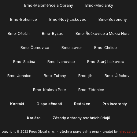
Brno-Maloměřice a Obřany
Brno-Medlánky
Brno-Bohunice
Brno-Nový Lískovec
Brno-Bosonohy
Brno-Ořešín
Brno-Bystrc
Brno-Řečkovice a Mokrá Hora
Brno-Černovice
Brno-sever
Brno-Chrlice
Brno-Slatina
Brno-Ivanovice
Brno-Starý Lískovec
Brno-Jehnice
Brno-Tuřany
Brno-jih
Brno-Útěchov
Brno-Královo Pole
Brno-Židenice
Kontakt
O společnosti
Redakce
Pro inzerenty
Kariéra
Zásady ochrany osobních údajů
copyright © 2022 Press Global s.r.o. ・ všechna práva vyhrazena・ created by
hireus.club