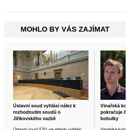
MOHLO BY VÁS ZAJÍMAT
Ústavní soud vyhlásí nález k
Vinařská kom
rozhodnutím soudů o
pokračuje čt
Jiřikovského vazbě
bobulky
Ústavní soud (ÚS) ve středu vyhlásí
Vinařská kome