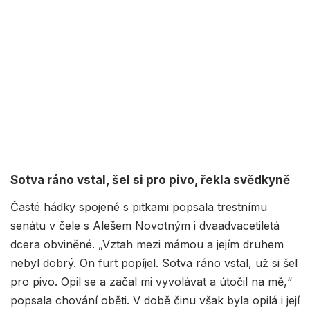
Sotva ráno vstal, šel si pro pivo, řekla svědkyně
Časté hádky spojené s pitkami popsala trestnímu
senátu v čele s Alešem Novotným i dvaadvacetiletá
dcera obviněné. „Vztah mezi mámou a jejím druhem
nebyl dobrý. On furt popíjel. Sotva ráno vstal, už si šel
pro pivo. Opil se a začal mi vyvolávat a útočil na mě,“
popsala chování oběti. V době činu však byla opilá i její