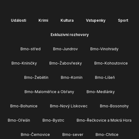
Události
Krimi
Kultura
Vstupenky
Sport
Exkluzivní rozhovory
Brno-střed
Brno-Jundrov
Brno-Vinohrady
Brno-Kníničky
Brno-Žabovřesky
Brno-Kohoutovice
Brno-Žebětín
Brno-Komín
Brno-Líšeň
Brno-Maloměřice a Obřany
Brno-Medlánky
Brno-Bohunice
Brno-Nový Lískovec
Brno-Bosonohy
Brno-Ořešín
Brno-Bystrc
Brno-Řečkovice a Mokrá Hora
Brno-Černovice
Brno-sever
Brno-Chrlice