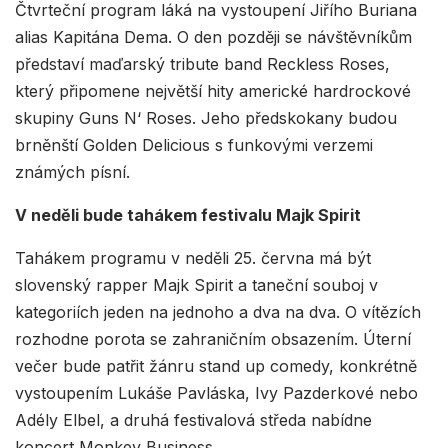
Čtvrteční program láká na vystoupení Jiřího Buriana
alias Kapitána Dema. O den později se návštěvníkům
představí maďarský tribute band Reckless Roses,
který připomene největší hity americké hardrockové
skupiny Guns N‘ Roses. Jeho předskokany budou
brněnští Golden Delicious s funkovými verzemi
známých písní.
V neděli bude tahákem festivalu Majk Spirit
Tahákem programu v neděli 25. června má být
slovenský rapper Majk Spirit a taneční souboj v
kategoriích jeden na jednoho a dva na dva. O vítězích
rozhodne porota se zahraničním obsazením. Úterní
večer bude patřit žánru stand up comedy, konkrétně
vystoupením Lukáše Pavláska, Ivy Pazderkové nebo
Adély Elbel, a druhá festivalová středa nabídne
koncert Monkey Business.