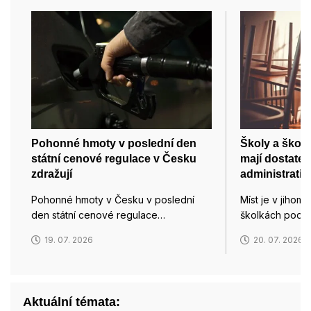
Pohonné hmoty v poslední den
Školy a školk
státní cenové regulace v Česku
mají dostatek 
zdražují
administrativ
Pohonné hmoty v Česku v poslední
Míst je v jihom
den státní cenové regulace…
školkách podle 
19. 07. 2026
20. 07. 2026
Aktuální témata: