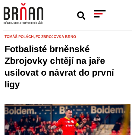
TOMÁŠ POLÁCH,
FC ZBROJOVKA BRNO
Fotbalisté brněnské
Zbrojovky chtějí na jaře
usilovat o návrat do první
ligy