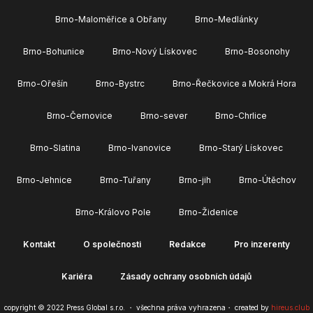
Brno-Maloměřice a Obřany
Brno-Medlánky
Brno-Bohunice
Brno-Nový Lískovec
Brno-Bosonohy
Brno-Ořešín
Brno-Bystrc
Brno-Řečkovice a Mokrá Hora
Brno-Černovice
Brno-sever
Brno-Chrlice
Brno-Slatina
Brno-Ivanovice
Brno-Starý Lískovec
Brno-Jehnice
Brno-Tuřany
Brno-jih
Brno-Útěchov
Brno-Královo Pole
Brno-Židenice
Kontakt
O společnosti
Redakce
Pro inzerenty
Kariéra
Zásady ochrany osobních údajů
copyright © 2022 Press Global s.r.o. ・ všechna práva vyhrazena・ created by
hireus.club