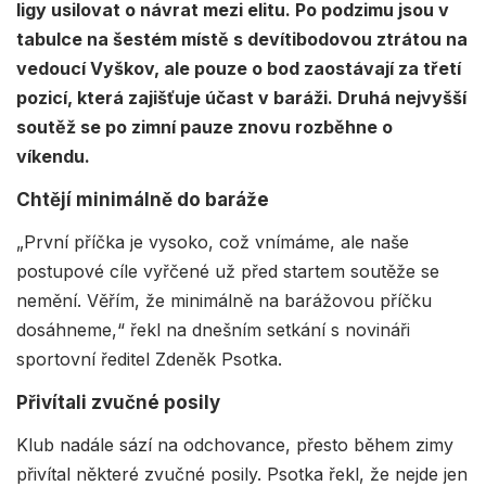
ligy usilovat o návrat mezi elitu. Po podzimu jsou v
tabulce na šestém místě s devítibodovou ztrátou na
vedoucí Vyškov, ale pouze o bod zaostávají za třetí
pozicí, která zajišťuje účast v baráži. Druhá nejvyšší
soutěž se po zimní pauze znovu rozběhne o
víkendu.
Chtějí minimálně do baráže
„První příčka je vysoko, což vnímáme, ale naše
postupové cíle vyřčené už před startem soutěže se
nemění. Věřím, že minimálně na barážovou příčku
dosáhneme,“ řekl na dnešním setkání s novináři
sportovní ředitel Zdeněk Psotka.
Přivítali zvučné posily
Klub nadále sází na odchovance, přesto během zimy
přivítal některé zvučné posily. Psotka řekl, že nejde jen