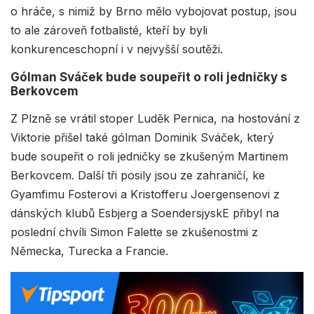
o hráče, s nimiž by Brno mělo vybojovat postup, jsou
to ale zároveň fotbalisté, kteří by byli
konkurenceschopní i v nejvyšší soutěži.
Gólman Sváček bude soupeřit o roli jedničky s
Berkovcem
Z Plzně se vrátil stoper Luděk Pernica, na hostování z
Viktorie přišel také gólman Dominik Sváček, který
bude soupeřit o roli jedničky se zkušeným Martinem
Berkovcem. Další tři posily jsou ze zahraničí, ke
Gyamfimu Fosterovi a Kristofferu Joergensenovi z
dánských klubů Esbjerg a SoendersjyskE přibyl na
poslední chvíli Simon Falette se zkušenostmi z
Německa, Turecka a Francie.