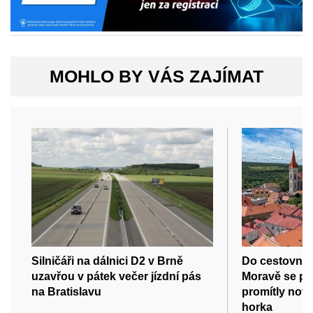
MOHLO BY VÁS ZAJÍMAT
Silničáři na dálnici D2 v Brně
Do cestovního
uzavřou v pátek večer jízdní pás
Moravě se př
na Bratislavu
promítly nov
horka