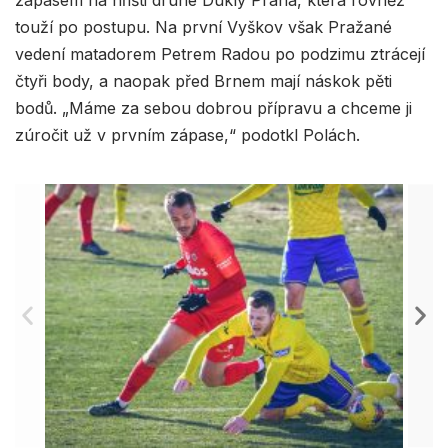
zápasem na hřišti druhé Dukly Praha, která rovněž
touží po postupu. Na první Vyškov však Pražané
vedení matadorem Petrem Radou po podzimu ztrácejí
čtyři body, a naopak před Brnem mají náskok pěti
bodů. „Máme za sebou dobrou přípravu a chceme ji
zúročit už v prvním zápase,“ podotkl Polách.