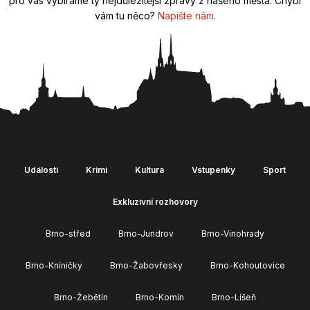
pro vás vybíráme ty nejdůležitější zprávy z našeho města. Chybí
vám tu něco?
Napište nám
.
Události
Krimi
Kultura
Vstupenky
Sport
Exkluzivní rozhovory
Brno-střed
Brno-Jundrov
Brno-Vinohrady
Brno-Kníničky
Brno-Žabovřesky
Brno-Kohoutovice
Brno-Žebětín
Brno-Komín
Brno-Líšeň