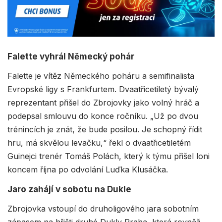
Falette vyhrál Německý pohár
Falette je vítěz Německého poháru a semifinalista
Evropské ligy s Frankfurtem. Dvaatřicetiletý bývalý
reprezentant přišel do Zbrojovky jako volný hráč a
podepsal smlouvu do konce ročníku. „Už po dvou
trénincích je znát, že bude posilou. Je schopný řídit
hru, má skvělou levačku,“ řekl o dvaatřicetiletém
Guinejci trenér Tomáš Polách, který k týmu přišel loni
koncem října po odvolání Luďka Klusáčka.
Jaro zahájí v sobotu na Dukle
Zbrojovka vstoupí do druholigového jara sobotním