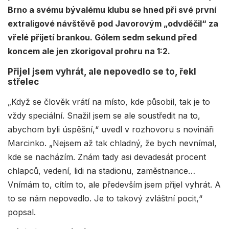
Brno a svému bývalému klubu se hned při své první
extraligové návštěvě pod Javorovým „odvděčil“ za
vřelé přijetí brankou. Gólem sedm sekund před
koncem ale jen zkorigoval prohru na 1:2.
Přijel jsem vyhrát, ale nepovedlo se to, řekl
střelec
„Když se člověk vrátí na místo, kde působil, tak je to
vždy speciální. Snažil jsem se ale soustředit na to,
abychom byli úspěšní,“ uvedl v rozhovoru s novináři
Marcinko. „Nejsem až tak chladný, že bych nevnímal,
kde se nacházím. Znám tady asi devadesát procent
chlapců, vedení, lidi na stadionu, zaměstnance…
Vnímám to, cítím to, ale především jsem přijel vyhrát. A
to se nám nepovedlo. Je to takový zvláštní pocit,“
popsal.