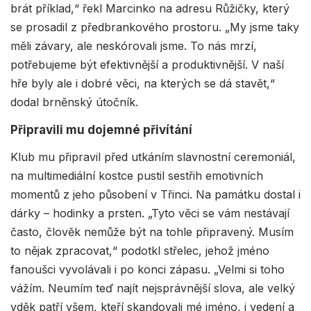
brát příklad,“ řekl Marcinko na adresu Růžičky, který
se prosadil z předbrankového prostoru. „My jsme taky
měli závary, ale neskórovali jsme. To nás mrzí,
potřebujeme být efektivnější a produktivnější. V naší
hře byly ale i dobré věci, na kterých se dá stavět,“
dodal brněnský útočník.
Připravili mu dojemné přivítání
Klub mu připravil před utkáním slavnostní ceremoniál,
na multimediální kostce pustil sestřih emotivních
momentů z jeho působení v Třinci. Na památku dostal i
dárky – hodinky a prsten. „Tyto věci se vám nestávají
často, člověk nemůže být na tohle připravený. Musím
to nějak zpracovat,“ podotkl střelec, jehož jméno
fanoušci vyvolávali i po konci zápasu. „Velmi si toho
vážím. Neumím teď najít nejsprávnější slova, ale velký
vděk patří všem, kteří skandovali mé jméno, i vedení a