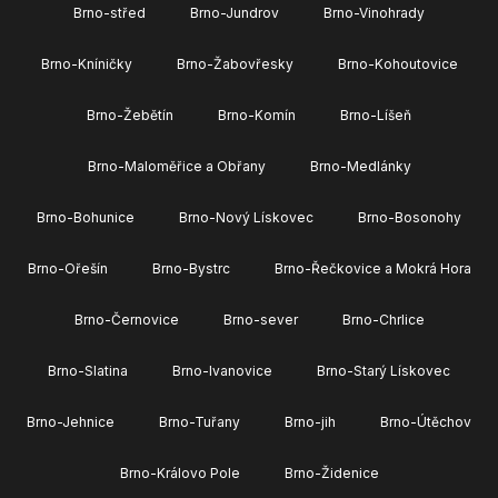
Brno-střed
Brno-Jundrov
Brno-Vinohrady
Brno-Kníničky
Brno-Žabovřesky
Brno-Kohoutovice
Brno-Žebětín
Brno-Komín
Brno-Líšeň
Brno-Maloměřice a Obřany
Brno-Medlánky
Brno-Bohunice
Brno-Nový Lískovec
Brno-Bosonohy
Brno-Ořešín
Brno-Bystrc
Brno-Řečkovice a Mokrá Hora
Brno-Černovice
Brno-sever
Brno-Chrlice
Brno-Slatina
Brno-Ivanovice
Brno-Starý Lískovec
Brno-Jehnice
Brno-Tuřany
Brno-jih
Brno-Útěchov
Brno-Královo Pole
Brno-Židenice