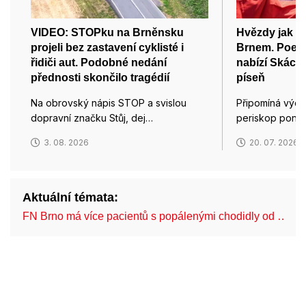
VIDEO: STOPku na Brněnsku
Hvězdy jak t
projeli bez zastavení cyklisté i
Brnem. Poesi
řidiči aut. Podobné nedání
nabízí Skácel
přednosti skončilo tragédií
píseň
Na obrovský nápis STOP a svislou
Připomíná výde
dopravní značku Stůj, dej…
periskop ponor
3. 08. 2026
20. 07. 2026
Aktuální témata:
FN Brno má více pacientů s popálenými chodidly od …