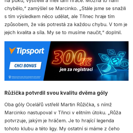
na puku, vystřelili a měli tam hráče. Možná to nám
chybělo,“ zamýšlel se Marcinko. „Stále jsme se snažili
s tím výsledkem něco udělat, ale Třinec hraje tím
způsobem, že vás potrestá za každou chybu. V tom je
jejich kvalita a síla. My se to musíme naučit,“ doplnil.
Růžička potvrdil svou kvalitu dvěma góly
Oba góly Ocelářů vstřelil Martin Růžička, s nímž
Marcinko nastupoval v Třinci v elitním útoku. „Růža
potvrzuje, jakým je hráčem. Je to hrající legenda
tohoto klubu a této ligy. My ostatní si máme z čeho