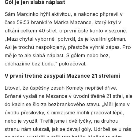
Gól je jen slabá náplast
Sám Marcinko hýřil aktivitou, a nakonec připravil v
čase 59:53 brankáře Marka Mazance, který kryl v
utkání celkem 40 střel, o první čisté konto v sezoně.
„Mazi chytal výborně, potvrdil, že je kvalitní gólman.
Asi je trochu nespokojený, přestože vyhrál zápas. Pro
mě je to ale slabá náplast. S gólem nebo bez,
odcházíme bez bodu,“ pokračoval.
V první třetině zasypali Mazance 21 střelami
Litoval, že úspěšný zásah Komety nepřišel dříve.
Brňané vyslali na Mazance v úvodní třetině 21 střel, ale
do kabin se šlo za bezbrankového stavu. „Měli jsme v
úvodu přesilovky, s nimiž jsme mohli pracovat lépe,
nebo je využít. Trefili jsme i dvě tyčky, na druhou
stranu nám ukázali, jak se dávají góly. Udrželi se u nás