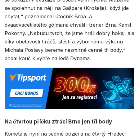
se spolehnut na něj i na Gašpera (Krošelje), když jde
chytat,“ poznamenal útočník Brna. A
dvaadvacetiletého gólmana chválil i trenér Brna Kamil
Pokorný. „Nebudu tvrdit, že jsme hráli dobrý hokej, ale
díky obětavosti hráčů, štěstí a výbornému výkonu
Michala Postavy bereme nesmírně cenné tři body,“
dodal kouč k výhře na ledě Dynama.
Na čtvrtou příčku ztrácí Brno jen tři body
Kometa je nyní na sedmé pozici a na čtvrtý Hradec