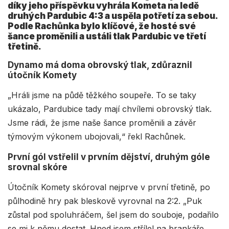
díky jeho příspěvku vyhrála Kometa na ledě
druhých Pardubic 4:3 a uspěla potřetí za sebou.
Podle Rachůnka bylo klíčové, že hosté své
šance proměnili a ustáli tlak Pardubic ve třetí
třetině.
Dynamo má doma obrovský tlak, zdůraznil
útočník Komety
„Hráli jsme na půdě těžkého soupeře. To se taky
ukázalo, Pardubice tady mají chvílemi obrovský tlak.
Jsme rádi, že jsme naše šance proměnili a závěr
týmovým výkonem ubojovali,“ řekl Rachůnek.
První gól vstřelil v prvním dějství, druhým góle
srovnal skóre
Útočník Komety skóroval nejprve v první třetině, po
půlhodině hry pak bleskově vyrovnal na 2:2. „Puk
zůstal pod spoluhráčem, šel jsem do souboje, podařilo
se mi k němu dostat. Hned jsem střílel na brankáře,