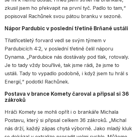
zkusil jsem ho překvapit na první tyč. Padlo to tam,“
popisoval Rachůnek svou pátou branku v sezoně.
Nápor Pardubic v poslední třetině Brňané ustáli
Třiatřicetiletý forvard vedl se svým týmem v
Pardubicích 4:2, v poslední třetině čelil náporu
Dynama. „Pardubice nás dostávaly pod tlak, rotovaly.
Je to tady vždy bouřlivé, tak jsme rádi, že jsme to
ustáli. Tady to vypadlo podobně, i když jsem tu hrál s
Energií,“ podotkl Rachůnek.
Postava v brance Komety čaroval a připsal si 36
zákroků
Hráči Komety se mohli opřít i o brankáře Michala
Postavu, který si připsal celkem 36 zákroků. „Michal
nás drží, každý zápas chytá výborně. Jako mladý kluk
se dokázal v extralize prosadit velmi rychle. Můžeme