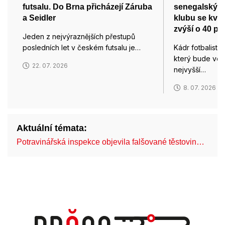
futsalu. Do Brna přicházejí Záruba
senegalským
a Seidler
klubu se kvůl
zvýší o 40 pr
Jeden z nejvýraznějších přestupů
posledních let v českém futsalu je…
Kádr fotbalistů
který bude ved
22. 07. 2026
nejvyšší…
8. 07. 2026
Aktuální témata:
Potravinářská inspekce objevila falšované těstovin…
Br