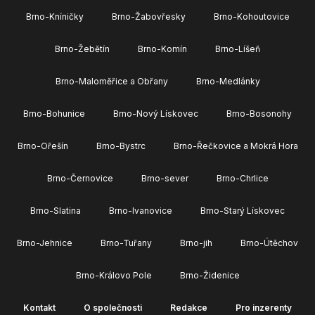
Brno-Kníničky
Brno-Žabovřesky
Brno-Kohoutovice
Brno-Žebětín
Brno-Komín
Brno-Líšeň
Brno-Maloměřice a Obřany
Brno-Medlánky
Brno-Bohunice
Brno-Nový Lískovec
Brno-Bosonohy
Brno-Ořešín
Brno-Bystrc
Brno-Řečkovice a Mokrá Hora
Brno-Černovice
Brno-sever
Brno-Chrlice
Brno-Slatina
Brno-Ivanovice
Brno-Starý Lískovec
Brno-Jehnice
Brno-Tuřany
Brno-jih
Brno-Útěchov
Brno-Královo Pole
Brno-Židenice
Kontakt
O společnosti
Redakce
Pro inzerenty