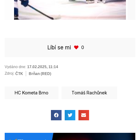
Líbí se mi
0
Vydáno dne:
17.02.2025
,
11:14
Zdroj:
ČTK
Brňan (RED)
HC Kometa Brno
Tomáš Rachůnek