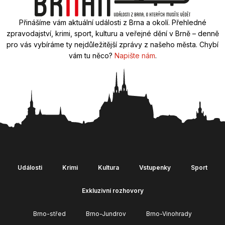
Přinášíme vám aktuální události z Brna a okolí. Přehledné
zpravodajství, krimi, sport, kulturu a veřejné dění v Brně – denně
pro vás vybíráme ty nejdůležitější zprávy z našeho města. Chybí
vám tu něco?
Napište nám
.
Události
Krimi
Kultura
Vstupenky
Sport
Exkluzivní rozhovory
Brno-střed
Brno-Jundrov
Brno-Vinohrady