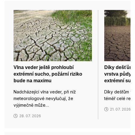
Vlna veder ještě prohloubí
Díky dešťům 
extrémní sucho, požární riziko
vrstva půdy, 
bude na maximu
extrémní suc
Nadcházející vlna veder, při níž
Díky dešťům v 
meteorologové nevylučují, že
téměř celé rep
výjimečně může…
21. 07. 2026
28. 07. 2026