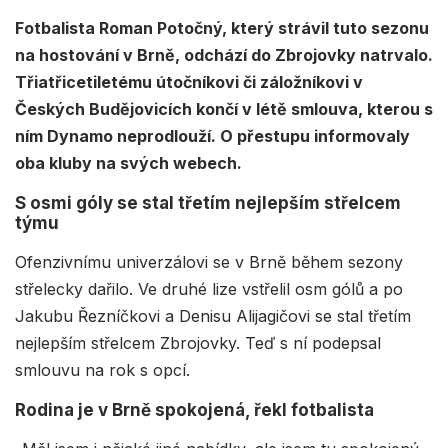
Fotbalista Roman Potočný, který strávil tuto sezonu
na hostování v Brně, odchází do Zbrojovky natrvalo.
Třiatřicetiletému útočníkovi či záložníkovi v
Českých Budějovicích končí v létě smlouva, kterou s
ním Dynamo neprodlouží. O přestupu informovaly
oba kluby na svých webech.
S osmi góly se stal třetím nejlepším střelcem
týmu
Ofenzivnímu univerzálovi se v Brně během sezony
střelecky dařilo. Ve druhé lize vstřelil osm gólů a po
Jakubu Řezníčkovi a Denisu Alijagičovi se stal třetím
nejlepším střelcem Zbrojovky. Teď s ní podepsal
smlouvu na rok s opcí.
Rodina je v Brně spokojená, řekl fotbalista