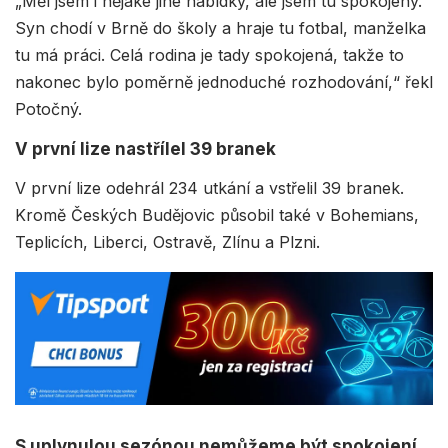
„Měl jsem i nějaké jiné nabídky, ale jsem tu spokojený.
Syn chodí v Brně do školy a hraje tu fotbal, manželka
tu má práci. Celá rodina je tady spokojená, takže to
nakonec bylo poměrně jednoduché rozhodování,“ řekl
Potočný.
V první lize nastřílel 39 branek
V první lize odehrál 234 utkání a vstřelil 39 branek.
Kromě Českých Budějovic působil také v Bohemians,
Teplicích, Liberci, Ostravě, Zlínu a Plzni.
S uplynulou sezónou nemůžeme být spokojení,