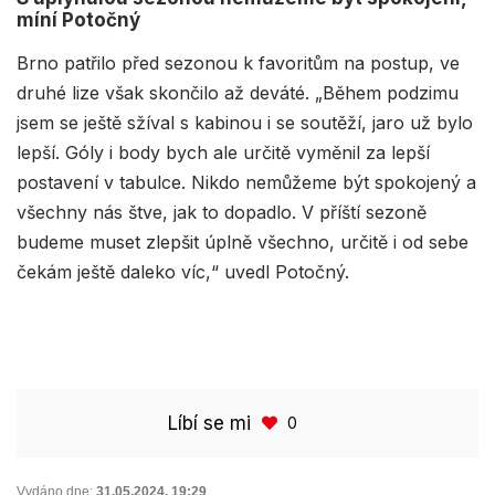
míní Potočný
Brno patřilo před sezonou k favoritům na postup, ve
druhé lize však skončilo až deváté. „Během podzimu
jsem se ještě sžíval s kabinou i se soutěží, jaro už bylo
lepší. Góly i body bych ale určitě vyměnil za lepší
postavení v tabulce. Nikdo nemůžeme být spokojený a
všechny nás štve, jak to dopadlo. V příští sezoně
budeme muset zlepšit úplně všechno, určitě i od sebe
čekám ještě daleko víc,“ uvedl Potočný.
Líbí se mi
0
Vydáno dne:
31.05.2024
,
19:29