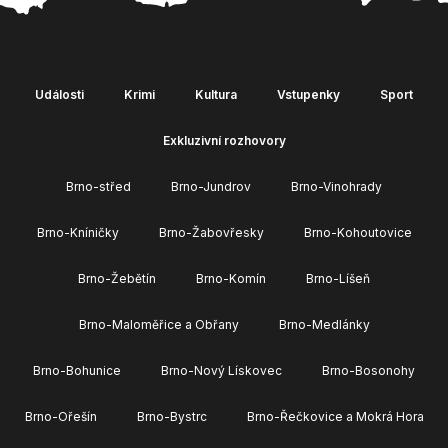
Události
Krimi
Kultura
Vstupenky
Sport
Exkluzivní rozhovory
Brno-střed
Brno-Jundrov
Brno-Vinohrady
Brno-Kníničky
Brno-Žabovřesky
Brno-Kohoutovice
Brno-Žebětín
Brno-Komín
Brno-Líšeň
Brno-Maloměřice a Obřany
Brno-Medlánky
Brno-Bohunice
Brno-Nový Lískovec
Brno-Bosonohy
Brno-Ořešín
Brno-Bystrc
Brno-Řečkovice a Mokrá Hora