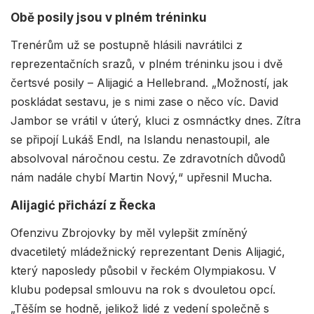
Obě posily jsou v plném tréninku
Trenérům už se postupně hlásili navrátilci z
reprezentačních srazů, v plném tréninku jsou i dvě
čertsvé posily – Alijagić a Hellebrand. „Možností, jak
poskládat sestavu, je s nimi zase o něco víc. David
Jambor se vrátil v úterý, kluci z osmnáctky dnes. Zítra
se připojí Lukáš Endl, na Islandu nenastoupil, ale
absolvoval náročnou cestu. Ze zdravotních důvodů
nám nadále chybí Martin Nový,“ upřesnil Mucha.
Alijagić přichází z Řecka
Ofenzivu Zbrojovky by měl vylepšit zmíněný
dvacetiletý mládežnický reprezentant Denis Alijagić,
který naposledy působil v řeckém Olympiakosu. V
klubu podepsal smlouvu na rok s dvouletou opcí.
„Těším se hodně, jelikož lidé z vedení společně s