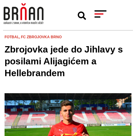
FOTBAL,
FC ZBROJOVKA BRNO
Zbrojovka jede do Jihlavy s
posilami Alijagićem a
Hellebrandem