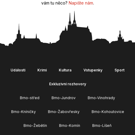
vám tu něco?
Napište nám
.
Události
Krimi
Kultura
Vstupenky
Sport
Exkluzivní rozhovory
Brno-střed
Brno-Jundrov
Brno-Vinohrady
Brno-Kníničky
Brno-Žabovřesky
Brno-Kohoutovice
Brno-Žebětín
Brno-Komín
Brno-Líšeň