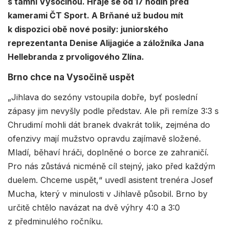
s tamní Vysočinou. Hraje se od 17 hodin před
kamerami ČT Sport. A Brňané už budou mít
k dispozici obě nové posily: juniorského
reprezentanta Denise Alijagiće a záložníka Jana
Hellebranda z prvoligového Zlína.
Brno chce na Vysočině uspět
„Jihlava do sezóny vstoupila dobře, byť poslední
zápasy jim nevyšly podle představ. Ale při remíze 3:3 s
Chrudimí mohli dát branek dvakrát tolik, zejména do
ofenzivy mají mužstvo opravdu zajímavě složené.
Mladí, běhaví hráči, doplněné o borce ze zahraničí.
Pro nás zůstává nicméně cíl stejný, jako před každým
duelem. Chceme uspět,“ uvedl asistent trenéra Josef
Mucha, který v minulosti v Jihlavě působil. Brno by
určitě chtělo navázat na dvě výhry 4:0 a 3:0
z předminulého ročníku.