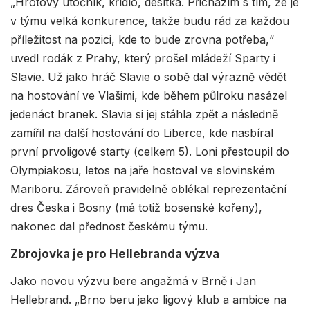
„Hrotový útočník, křídlo, desítka. Přicházím s tím, že je
v týmu velká konkurence, takže budu rád za každou
příležitost na pozici, kde to bude zrovna potřeba,“
uvedl rodák z Prahy, který prošel mládeží Sparty i
Slavie. Už jako hráč Slavie o sobě dal výrazně vědět
na hostování ve Vlašimi, kde během půlroku nasázel
jedenáct branek. Slavia si jej stáhla zpět a následně
zamířil na další hostování do Liberce, kde nasbíral
první prvoligové starty (celkem 5). Loni přestoupil do
Olympiakosu, letos na jaře hostoval ve slovinském
Mariboru. Zároveň pravidelně oblékal reprezentační
dres Česka i Bosny (má totiž bosenské kořeny),
nakonec dal přednost českému týmu.
Zbrojovka je pro Hellebranda výzva
Jako novou výzvu bere angažmá v Brně i Jan
Hellebrand. „Brno beru jako ligový klub a ambice na