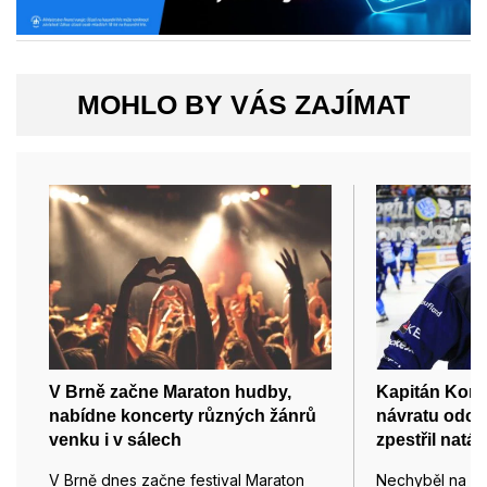
MOHLO BY VÁS ZAJÍMAT
V Brně začne Maraton hudby,
Kapitán Kome
nabídne koncerty různých žánrů
návratu odch
venku i v sálech
zpestřil nat
V Brně dnes začne festival Maraton
Nechyběl na po