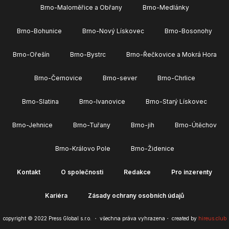
Brno-Maloměřice a Obřany
Brno-Medlánky
Brno-Bohunice
Brno-Nový Lískovec
Brno-Bosonohy
Brno-Ořešín
Brno-Bystrc
Brno-Řečkovice a Mokrá Hora
Brno-Černovice
Brno-sever
Brno-Chrlice
Brno-Slatina
Brno-Ivanovice
Brno-Starý Lískovec
Brno-Jehnice
Brno-Tuřany
Brno-jih
Brno-Útěchov
Brno-Královo Pole
Brno-Židenice
Kontakt
O společnosti
Redakce
Pro inzerenty
Kariéra
Zásady ochrany osobních údajů
copyright © 2022 Press Global s.r.o. ・ všechna práva vyhrazena・ created by
hireus.club