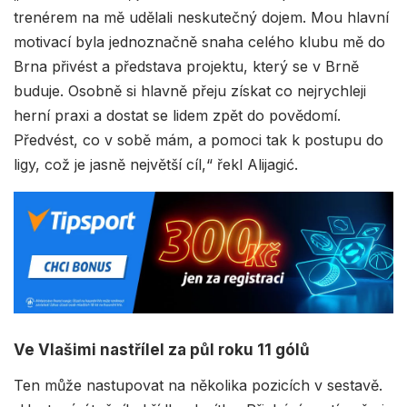
trenérem na mě udělali neskutečný dojem. Mou hlavní
motivací byla jednoznačně snaha celého klubu mě do
Brna přivést a představa projektu, který se v Brně
buduje. Osobně si hlavně přeju získat co nejrychleji
herní praxi a dostat se lidem zpět do povědomí.
Předvést, co v sobě mám, a pomoci tak k postupu do
ligy, což je jasně největší cíl,“ řekl Alijagić.
Ve Vlašimi nastřílel za půl roku 11 gólů
Ten může nastupovat na několika pozicích v sestavě.