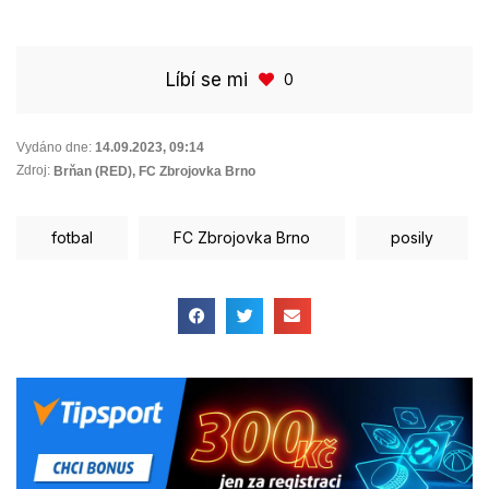
Líbí se mi
0
Vydáno dne:
14.09.2023
,
09:14
Zdroj:
Brňan (RED), FC Zbrojovka Brno
fotbal
FC Zbrojovka Brno
posily