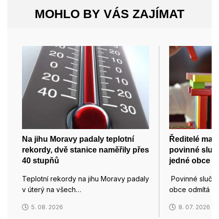
MOHLO BY VÁS ZAJÍMAT
Na jihu Moravy padaly teplotní
Ředitelé mate
rekordy, dvě stanice naměřily přes
povinné sluč
40 stupňů
jedné obce
Teplotní rekordy na jihu Moravy padaly
Povinné slučov
v úterý na všech…
obce odmítá as
5. 08. 2026
8. 07. 2026