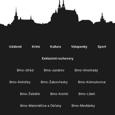
Události
Krimi
Kultura
Vstupenky
Sport
Exkluzivní rozhovory
Brno-střed
Brno-Jundrov
Brno-Vinohrady
Brno-Kníničky
Brno-Žabovřesky
Brno-Kohoutovice
Brno-Žebětín
Brno-Komín
Brno-Líšeň
Brno-Maloměřice a Obřany
Brno-Medlánky