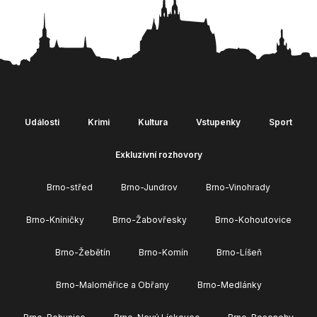
Události
Krimi
Kultura
Vstupenky
Sport
Exkluzivní rozhovory
Brno-střed
Brno-Jundrov
Brno-Vinohrady
Brno-Kníničky
Brno-Žabovřesky
Brno-Kohoutovice
Brno-Žebětín
Brno-Komín
Brno-Líšeň
Brno-Maloměřice a Obřany
Brno-Medlánky