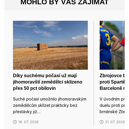
MOHLO BY VÁS ZAJÍMAT
Díky suchému počasí už mají
Zbrojovce bu
jihomoravští zemědělci sklizeno
proti Spartě 
přes 50 pct obilovin
Barceloně mu
Suché počasí umožnilo jihomoravským
V úvodním prv
zemědělcům sklízet prakticky bez
duelu proti pr
přestávky již…
brněnské Zbro
16. 07. 2026
21. 07. 2026