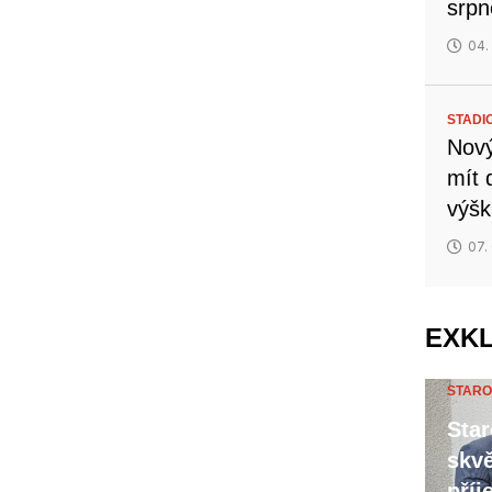
srp
04.
STADI
Nový
mít 
výšk
07.
EXK
STARO
Star
skvě
příj