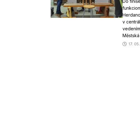
Do finiš
funkcion
Herdano
v centrá
vedením 
Městská 
17. 05