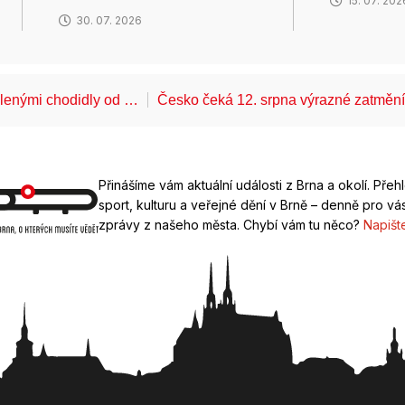
15. 07. 202
30. 07. 2026
álenými chodidly od …
Česko čeká 12. srpna výrazné zatměn
Přinášíme vám aktuální události z Brna a okolí. Přeh
sport, kulturu a veřejné dění v Brně – denně pro vás
zprávy z našeho města. Chybí vám tu něco?
Napišt