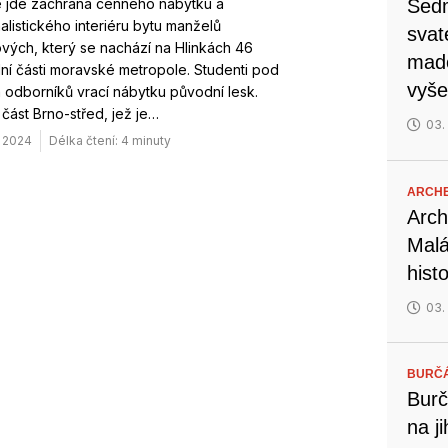
e jde záchrana cenného nábytku a
Sedm
alistického interiéru bytu manželů
svat
vých, který se nachází na Hlinkách 46
mado
lní části moravské metropole. Studenti pod
vyše
odborníků vrací nábytku původní lesk.
část Brno-střed, jež je…
03.
. 2024
Délka čtení: 4 minuty
ARCH
Arch
Malá
hist
03.
BURČ
Burč
na j