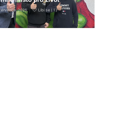
července, 2026
Líbí se (
1 )