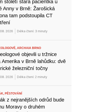
 století stará pacientka u
é Anny v Brně: Žarošická
na tam podstoupila CT
tření
 08. 2026
Délka čtení: 3 minuty
EOLOGOVÉ,
ARCHAIA BRNO
eologové objevili u tržnice
 Amerika v Brně lahůdku: dvě
orické železniční točny
 08. 2026
Délka čtení: 2 minuty
ÁK,
PĚSTOVÁNÍ
ák z nejranějších odrůd bude
ihu Moravy o druhém