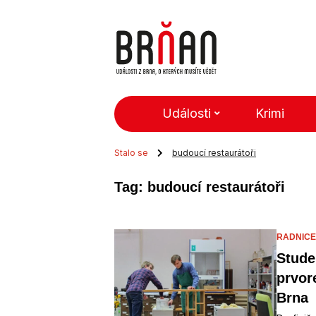
Události
Krimi
Stalo se
budoucí restaurátoři
Tag: budoucí restaurátoři
RADNICE
Stude
prvor
Brna