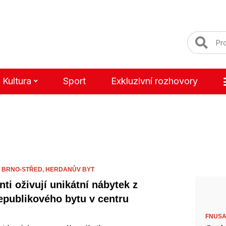
Kultura
Sport
Exkluzivní rozhovory
 BRNO-STŘED,
HERDANŮV BYT
nti oživují unikátní nábytek z
epublikového bytu v centru
FNUSA