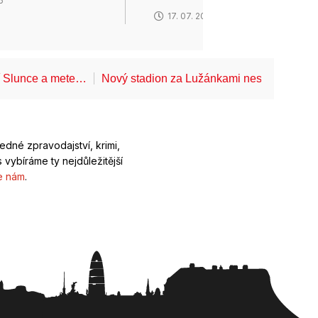
6
17. 07. 2026
í Slunce a mete…
Nový stadion za Lužánkami nesmí mít dle
ledné zpravodajství, krimi,
 vybíráme ty nejdůležitější
e nám
.