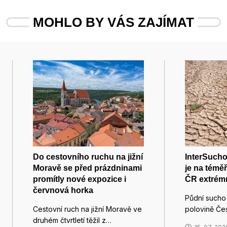
MOHLO BY VÁS ZAJÍMAT
Do cestovního ruchu na jižní
InterSucho
Moravě se před prázdninami
je na témě
promítly nové expozice i
ČR extrém
červnová horka
Půdní sucho 
Cestovní ruch na jižní Moravě ve
polovině Če
druhém čtvrtletí těžil z…