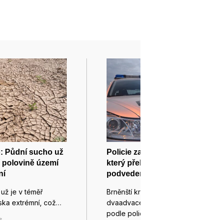
: Půdní sucho už
Policie zadržela cizince,
ř polovině území
který přebíral peníze od
ní
podvedených, je ve vazbě
už je v téměř
Brněnští kriminalisté zadrželi
ska extrémní, což…
dvaadvacetiletého cizince, který
podle policie působil jako…