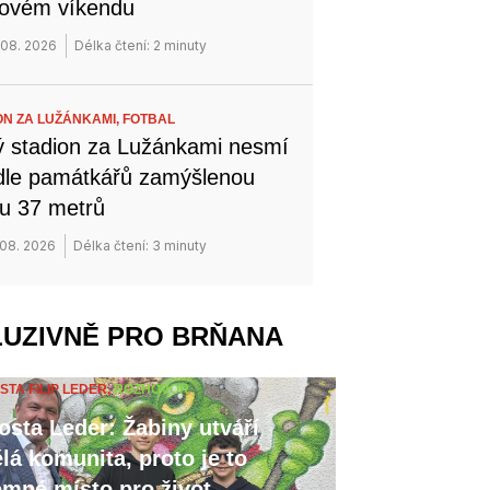
novém víkendu
 08. 2026
Délka čtení: 2 minuty
ON ZA LUŽÁNKAMI,
FOTBAL
 stadion za Lužánkami nesmí
dle památkářů zamýšlenou
u 37 metrů
 08. 2026
Délka čtení: 3 minuty
LUZIVNĚ PRO BRŇANA
STA FILIP LEDER,
ROZHOVOR
osta Leder: Žabiny utváří
lá komunita, proto je to
emné místo pro život