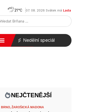
21
07. 08. 2026 Svátek má
Lada
Nedělní speciál
NEJČTENĚJŠÍ
 BRNO,
ŽAROŠICKÁ MADONA