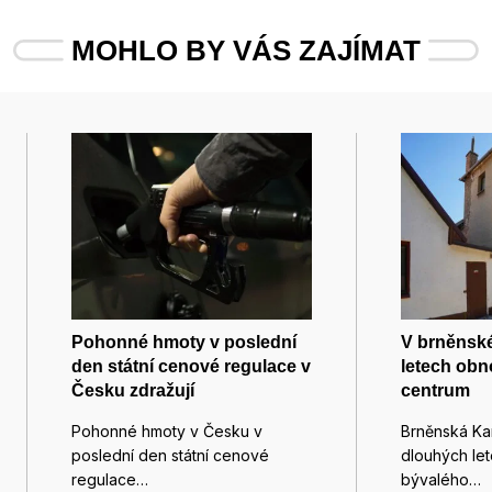
MOHLO BY VÁS ZAJÍMAT
Pohonné hmoty v poslední
V brněnsk
den státní cenové regulace v
letech obno
Česku zdražují
centrum
Pohonné hmoty v Česku v
Brněnská Ka
poslední den státní cenové
dlouhých le
regulace…
bývalého…