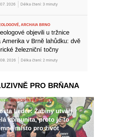
 07. 2026
Délka čtení: 3 minuty
EOLOGOVÉ,
ARCHAIA BRNO
eologové objevili u tržnice
 Amerika v Brně lahůdku: dvě
orické železniční točny
 08. 2026
Délka čtení: 2 minuty
LUZIVNĚ PRO BRŇANA
OVOR,
STAROSTA FILIP LEDER
osta Leder: Žabiny utváří
lá komunita, proto je to
emné místo pro život