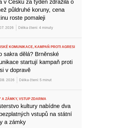
a v Česku za týden zdražila o
než půldruhé koruny, cena
inu roste pomaleji
 07. 2026
Délka čtení: 4 minuty
SKÉ KOMUNIKACE,
KAMPAŇ PROTI AGRESI
o sakra dělá? Brněnské
nikace startují kampaň proti
si v dopravě
 08. 2026
Délka čtení: 5 minut
 A ZÁMKY,
VSTUP ZDARMA
sterstvo kultury nabídne dva
bezplatných vstupů na státní
y a zámky