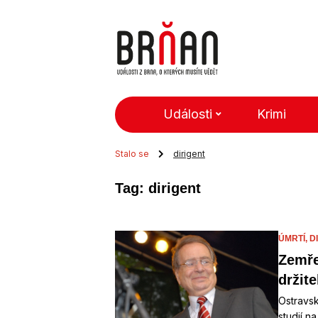
Události
Krimi
Stalo se
dirigent
Tag: dirigent
ÚMRTÍ,
D
Zemře
držit
Ostravsk
studií n