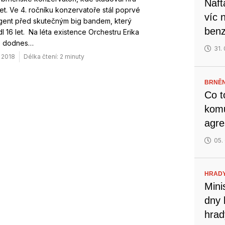
Naft
net. Ve 4. ročníku konzervatoře stál poprvé
víc 
igent před skutečným big bandem, který
benz
l 16 let. Na léta existence Orchestru Erika
e dodnes…
31.
. 2018
Délka čtení: 2 minuty
BRNĚN
Co t
komu
agre
05.
HRADY
Mini
dny 
hrad