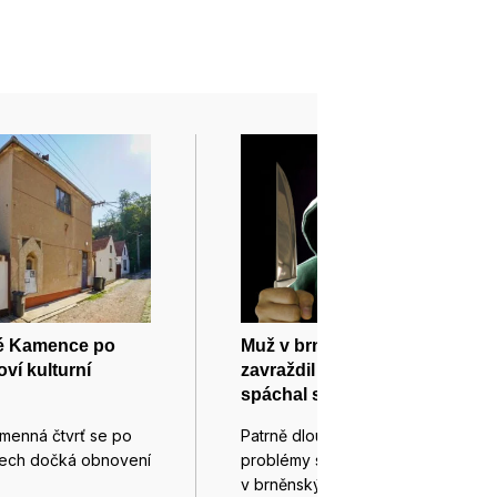
é Kamence po
Muž v brněnských Tuřanech
ví kulturní
zavraždil družku a pak
spáchal sebevraždu
menná čtvrť se po
Patrně dlouhodobější partnerské
tech dočká obnovení
problémy stály za tragédií
v brněnských Tuřanech.