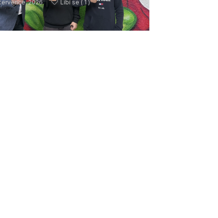
července, 2026
Líbí se (
1 )