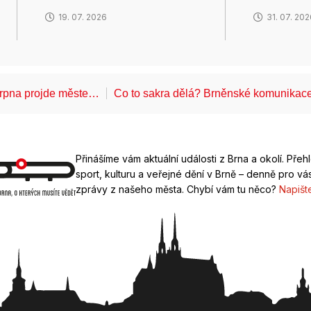
19. 07. 2026
31. 07. 20
 srpna projde měste…
Co to sakra dělá? Brněnské komunikace
Přinášíme vám aktuální události z Brna a okolí. Přeh
sport, kulturu a veřejné dění v Brně – denně pro vás
zprávy z našeho města. Chybí vám tu něco?
Napišt