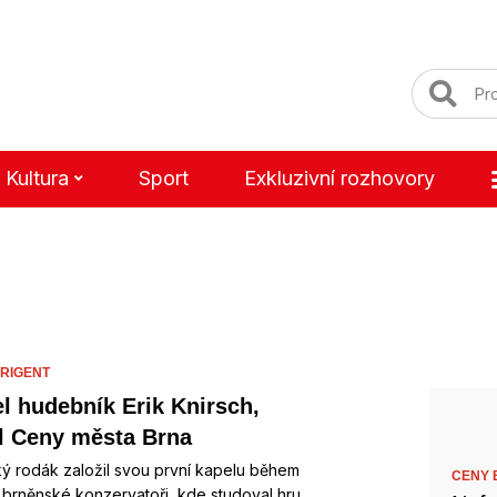
Kultura
Sport
Exkluzivní rozhovory
IRIGENT
l hudebník Erik Knirsch,
el Ceny města Brna
ý rodák založil svou první kapelu během
CENY B
a brněnské konzervatoři, kde studoval hru