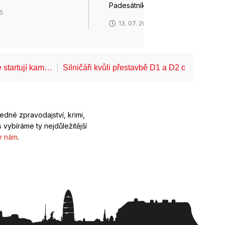
Padesátník…
26
13. 07. 2026
 startují kam…
Silničáři kvůli přestavbě D1 a D2 opět omezí
ledné zpravodajství, krimi,
 vybíráme ty nejdůležitější
e nám
.