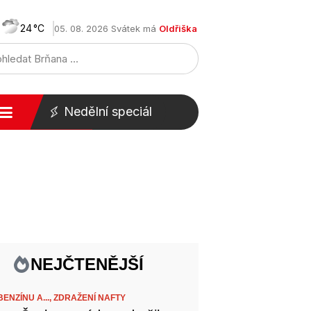
24
05. 08. 2026 Svátek má
Oldřiška
Nedělní speciál
NEJČTENĚJŠÍ
ENZÍNU A...,
ZDRAŽENÍ NAFTY