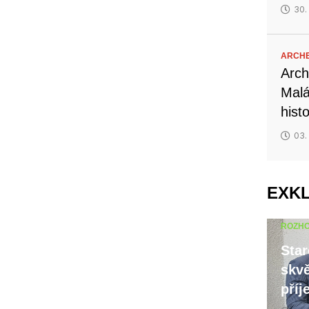
30.
ARCH
Arch
Malá
hist
03.
EXK
ROZH
Star
skvě
příj