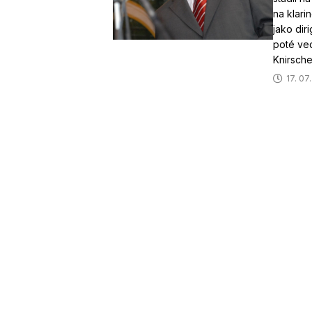
na klari
jako dir
poté ved
Knirsch
17. 07