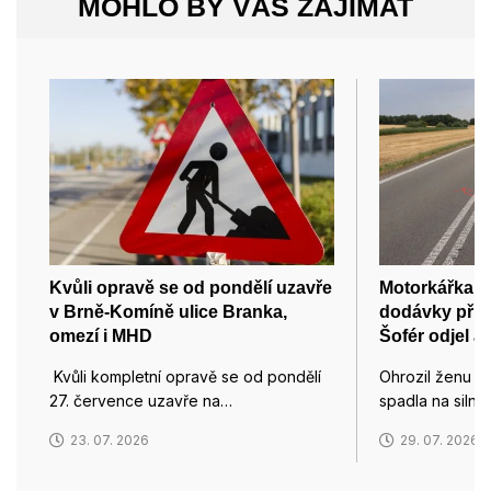
MOHLO BY VÁS ZAJÍMAT
Kvůli opravě se od pondělí uzavře
Motorkářka po
v Brně-Komíně ulice Branka,
dodávky při p
omezí i MHD
Šofér odjel a
Kvůli kompletní opravě se od pondělí
Ohrozil ženu n
27. července uzavře na…
spadla na silnic
23. 07. 2026
29. 07. 2026