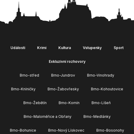
Události
Krimi
Kultura
Vstupenky
Sport
Exkluzivní rozhovory
Brno-střed
Brno-Jundrov
Brno-Vinohrady
Brno-Kníničky
Brno-Žabovřesky
Brno-Kohoutovice
Brno-Žebětín
Brno-Komín
Brno-Líšeň
Brno-Maloměřice a Obřany
Brno-Medlánky
Brno-Bohunice
Brno-Nový Lískovec
Brno-Bosonohy