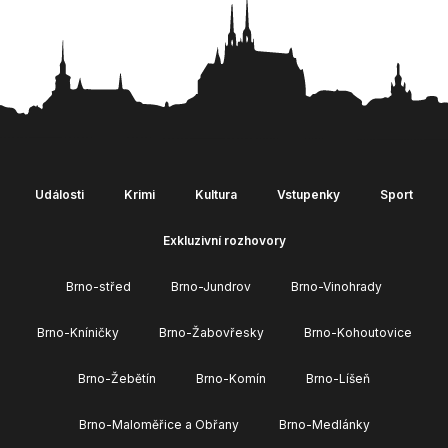
Události
Krimi
Kultura
Vstupenky
Sport
Exkluzivní rozhovory
Brno-střed
Brno-Jundrov
Brno-Vinohrady
Brno-Kníničky
Brno-Žabovřesky
Brno-Kohoutovice
Brno-Žebětín
Brno-Komín
Brno-Líšeň
Brno-Maloměřice a Obřany
Brno-Medlánky