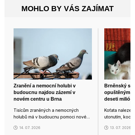
MOHLO BY VÁS ZAJÍMAT
Zranění a nemocní holubi v
Brněnský spo
budoucnu najdou zázemí v
opuštěným 
novém centru u Brna
deseti milión
Tisícům zraněných a nemocných
Koťata nalezen
holubů má v budoucnu pomoci nové…
utonutím, koco
14. 07. 2026
13. 07. 2026