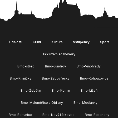
Události
Krimi
Kultura
Vstupenky
Sport
Exkluzivní rozhovory
Brno-střed
Brno-Jundrov
Brno-Vinohrady
Brno-Kníničky
Brno-Žabovřesky
Brno-Kohoutovice
Brno-Žebětín
Brno-Komín
Brno-Líšeň
Brno-Maloměřice a Obřany
Brno-Medlánky
Brno-Bohunice
Brno-Nový Lískovec
Brno-Bosonohy