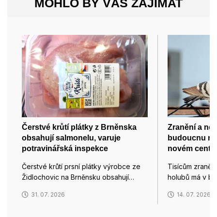
MOHLO BY VÁS ZAJÍMAT
Čerstvé krůtí plátky z Brněnska
Zranění a ne
obsahují salmonelu, varuje
budoucnu na
potravinářská inspekce
novém centru
Čerstvé krůtí prsní plátky výrobce ze
Tisícům zraně
Židlochovic na Brněnsku obsahují…
holubů má v b
31. 07. 2026
14. 07. 2026