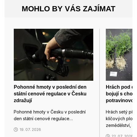
MOHLO BY VÁS ZAJÍMAT
Pohonné hmoty v poslední den
Hrách pod d
státní cenové regulace v Česku
bojují s chor
zdražují
potravinovou
Pohonné hmoty v Česku v poslední
Hrách setý pře
den státní cenové regulace…
klíčových plod
zemědělství, z
19. 07. 2026
22. 07. 2026