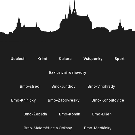
Události
Krimi
Kultura
Vstupenky
Sport
Exkluzivní rozhovory
Brno-střed
Brno-Jundrov
Brno-Vinohrady
Brno-Kníničky
Brno-Žabovřesky
Brno-Kohoutovice
Brno-Žebětín
Brno-Komín
Brno-Líšeň
Brno-Maloměřice a Obřany
Brno-Medlánky