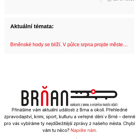
Aktuální témata:
Brněnské hody se blíží. V půlce srpna projde měste…
C
Přinášíme vám aktuální události z Brna a okolí. Přehledné
zpravodajství, krimi, sport, kulturu a veřejné dění v Brně – denně
pro vás vybíráme ty nejdůležitější zprávy z našeho města. Chybí
vám tu něco?
Napište nám
.