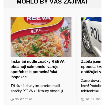
MOHLO BY VÁS ZAJÍMAT
Instantní nudle značky REEVA
Zabila jsem m
obsahují salmonelu, varuje
spousta krve,
spotřebitele potravinářská
obtěžující vo
inspekce
Zamordovala js
Tři různé druhy instantních nudlí
krev! Podobným
značky REEVA z Ukrajiny obsahují…
telefonistku…
30. 07. 2026
20. 07. 2026