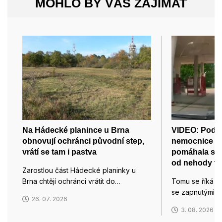
MOHLO BY VÁS ZAJÍMAT
Na Hádecké planince u Brna
VIDEO: Pod m
obnovují ochránci původní step,
nemocnice v 
vrátí se tam i pastva
pomáhala s 
od nehody tří
Zarostlou část Hádecké planinky u
Brna chtějí ochránci vrátit do…
Tomu se říká po
se zapnutými ma
26. 07. 2026
3. 08. 2026