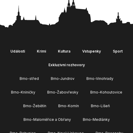
Události
Krimi
Kultura
Vstupenky
Sport
Exkluzivní rozhovory
Brno-střed
Brno-Jundrov
Brno-Vinohrady
Brno-Kníničky
Brno-Žabovřesky
Brno-Kohoutovice
Brno-Žebětín
Brno-Komín
Brno-Líšeň
Brno-Maloměřice a Obřany
Brno-Medlánky