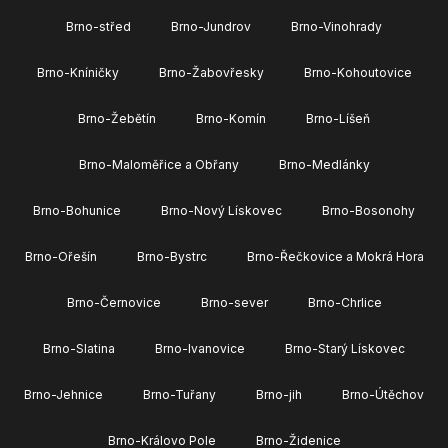
Brno-střed
Brno-Jundrov
Brno-Vinohrady
Brno-Kníničky
Brno-Žabovřesky
Brno-Kohoutovice
Brno-Žebětín
Brno-Komín
Brno-Líšeň
Brno-Maloměřice a Obřany
Brno-Medlánky
Brno-Bohunice
Brno-Nový Lískovec
Brno-Bosonohy
Brno-Ořešín
Brno-Bystrc
Brno-Řečkovice a Mokrá Hora
Brno-Černovice
Brno-sever
Brno-Chrlice
Brno-Slatina
Brno-Ivanovice
Brno-Starý Lískovec
Brno-Jehnice
Brno-Tuřany
Brno-jih
Brno-Útěchov
Brno-Královo Pole
Brno-Židenice