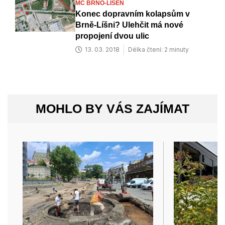
MČ BRNO-LÍŠEŇ
Konec dopravním kolapsům v
Brně-Líšni? Ulehčit má nové
propojení dvou ulic
13. 03. 2018
Délka čtení: 2 minuty
MOHLO BY VÁS ZAJÍMAT