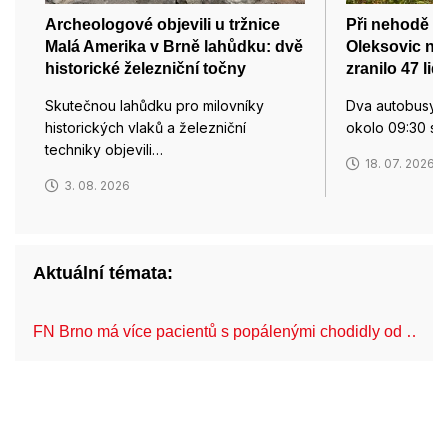
Archeologové objevili u tržnice
Při nehodě d
Malá Amerika v Brně lahůdku: dvě
Oleksovic na
historické železniční točny
zranilo 47 lidí
Skutečnou lahůdku pro milovníky
Dva autobusy s 
historických vlaků a železniční
okolo 09:30 sra
techniky objevili…
18. 07. 2026
3. 08. 2026
Aktuální témata:
FN Brno má více pacientů s popálenými chodidly od …