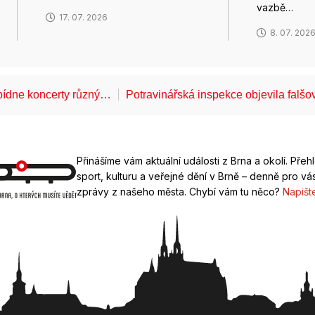
vazbě…
17. 07. 2026
8. 07. 202
bídne koncerty různý…
Potravinářská inspekce objevila falš
Přinášíme vám aktuální události z Brna a okolí. Přeh
sport, kulturu a veřejné dění v Brně – denně pro vás
zprávy z našeho města. Chybí vám tu něco?
Napišt