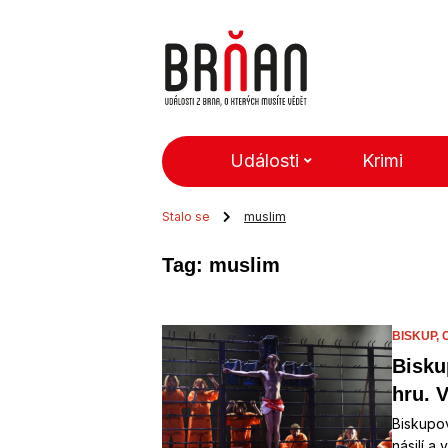
Události
Krimi
Stalo se
muslim
Tag: muslim
BISKUP,
Bisku
hru. 
Biskupov
násilí a