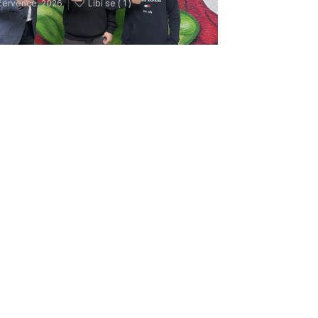
července, 2026
Líbí se (
1 )