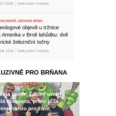
 07. 2026
Délka čtení: 3 minuty
EOLOGOVÉ,
ARCHAIA BRNO
eologové objevili u tržnice
 Amerika v Brně lahůdku: dvě
orické železniční točny
 08. 2026
Délka čtení: 2 minuty
LUZIVNĚ PRO BRŇANA
OVOR,
STAROSTA FILIP LEDER
osta Leder: Žabiny utváří
lá komunita, proto je to
emné místo pro život