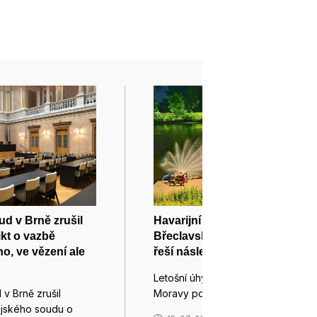
ud v Brně zrušil
Havarijní situace na Dyji na
ikt o vazbě
Břeclavsku: vodohospodáři
o, ve vězení ale
řeší následky místo příčin
Letošní úhyny ryb v Dyji na jihu
 v Brně zrušil
Moravy podle vodohospodářů…
ajského soudu o