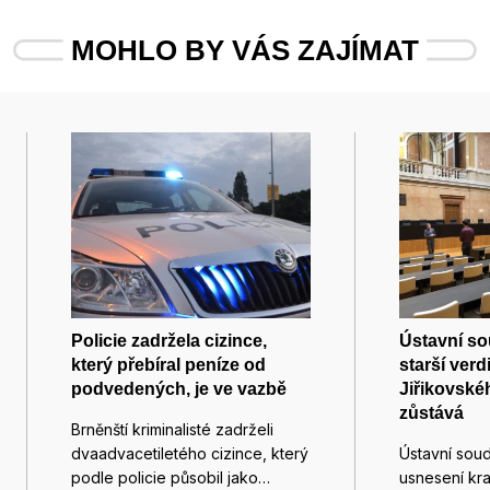
MOHLO BY VÁS ZAJÍMAT
Policie zadržela cizince,
Ústavní so
který přebíral peníze od
starší verd
podvedených, je ve vazbě
Jiřikovskéh
zůstává
Brněnští kriminalisté zadrželi
dvaadvacetiletého cizince, který
Ústavní soud
podle policie působil jako…
usnesení kr