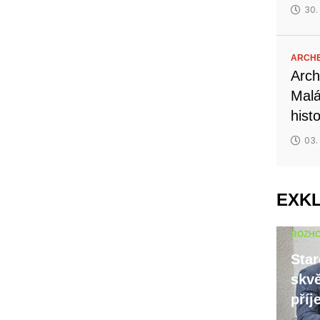
30.
ARCH
Arch
Malá
hist
03.
EXK
ROZH
Star
skvě
příj