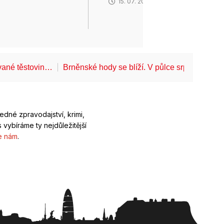
15. 07. 2026
6
ované těstovin…
Brněnské hody se blíží. V půlce srpna projd
ledné zpravodajství, krimi,
 vybíráme ty nejdůležitější
e nám
.