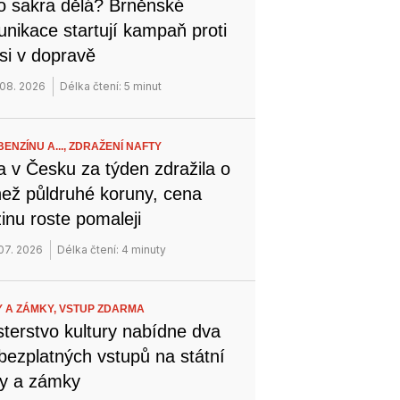
o sakra dělá? Brněnské
nikace startují kampaň proti
si v dopravě
 08. 2026
Délka čtení: 5 minut
ENZÍNU A...,
ZDRAŽENÍ NAFTY
a v Česku za týden zdražila o
než půldruhé koruny, cena
inu roste pomaleji
 07. 2026
Délka čtení: 4 minuty
 A ZÁMKY,
VSTUP ZDARMA
sterstvo kultury nabídne dva
bezplatných vstupů na státní
y a zámky