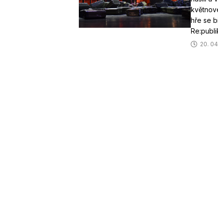
květnové
hře se b
Re:publi
20. 04