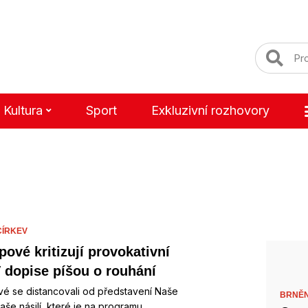
Kultura
Sport
Exkluzivní rozhovory
CÍRKEV
pové kritizují provokativní
V dopise píšou o rouhání
é se distancovali od představení Naše
BRNĚN
 vaše násilí, které je na programu