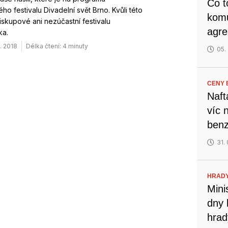
Co t
ho festivalu Divadelní svět Brno. Kvůli této
komu
iskupové ani nezúčastní festivalu
agre
ka.
. 2018
Délka čtení: 4 minuty
05.
CENY B
Naft
víc 
benz
31.
HRADY
Mini
dny 
hrad