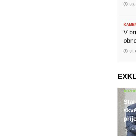
03.
KAMEN
V br
obno
31.
EXK
ROZH
Star
skvě
příj
24 