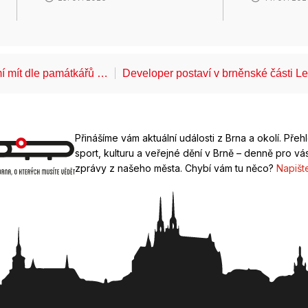
í mít dle památkářů …
Developer postaví v brněnské části 
Přinášíme vám aktuální události z Brna a okolí. Přeh
sport, kulturu a veřejné dění v Brně – denně pro vás
zprávy z našeho města. Chybí vám tu něco?
Napišt