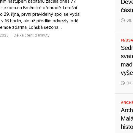
ním nástupem kapitánů začala dnes 77.
Deve
 sezona na Brněnské přehradě. Letošní
část
o 29. října, první pravidelný spoj se vydal
 v 16 hodin, ale už předtím odvezly lodě
06.
ájemce zdarma. Loňská sezona…
 2023
Délka čtení: 2 minuty
FNUSA
Sedm
svat
mado
vyše
03.
ARCH
Arch
Malá
hist