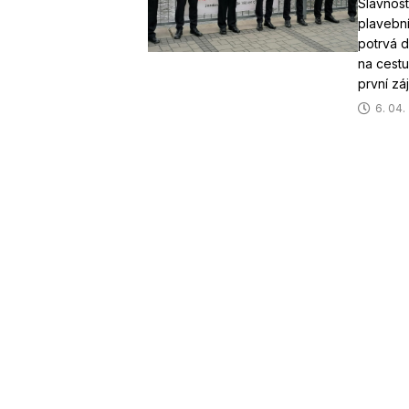
Slavnost
plavební
potrvá d
na cestu
první z
6. 04.