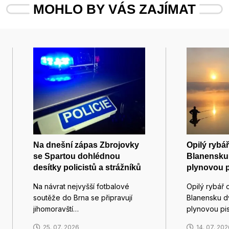
MOHLO BY VÁS ZAJÍMAT
Na dnešní zápas Zbrojovky
Opilý rybá
se Spartou dohlédnou
Blanensku 
desítky policistů a strážníků
plynovou p
Na návrat nejvyšší fotbalové
Opilý rybář 
soutěže do Brna se připravují
Blanensku dv
jihomoravští…
plynovou pis
25. 07. 2026
14. 07. 20