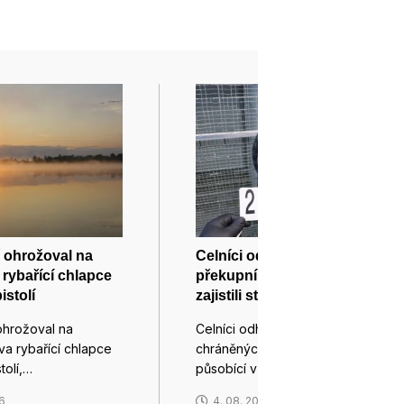
ř ohrožoval na
Celníci odhalili gang
rybařící chlapce
překupníků papoušků,
istolí
zajistili stovku ptáků
ohrožoval na
Celníci odhalili gang překupníků
a rybařící chlapce
chráněných druhů papoušků
tolí,…
působící v několika…
26
4. 08. 2026