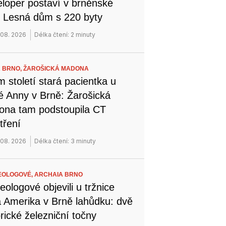
loper postaví v brněnské
i Lesná dům s 220 byty
 08. 2026
Délka čtení: 2 minuty
 BRNO,
ŽAROŠICKÁ MADONA
 století stará pacientka u
é Anny v Brně: Žarošická
na tam podstoupila CT
tření
 08. 2026
Délka čtení: 3 minuty
EOLOGOVÉ,
ARCHAIA BRNO
eologové objevili u tržnice
 Amerika v Brně lahůdku: dvě
orické železniční točny