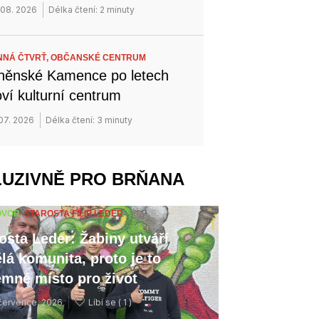
 08. 2026
Délka čtení: 2 minuty
NÁ ČTVRŤ,
OBČANSKÉ CENTRUM
něnské Kamence po letech
ví kulturní centrum
 07. 2026
Délka čtení: 3 minuty
LUZIVNĚ PRO BRŇANA
OVOR,
STAROSTA FILIP LEDER
osta Leder: Žabiny utváří
lá komunita, proto je to
emné místo pro život
července, 2026
Líbí se (
1 )