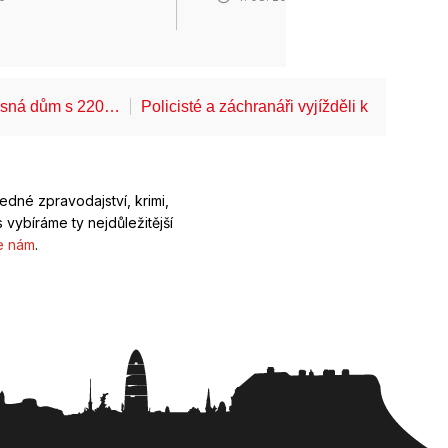
Lesná dům s 220…
Policisté a záchranáři vyjížděli k pádům z 
ledné zpravodajství, krimi,
 vybíráme ty nejdůležitější
e nám
.