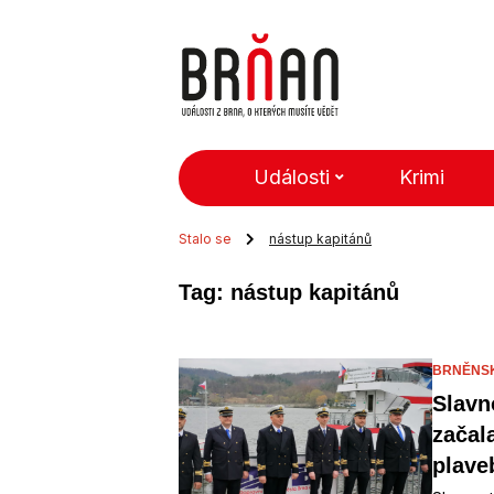
Události
Krimi
Stalo se
nástup kapitánů
Tag: nástup kapitánů
BRNĚNS
Slavn
začal
plave