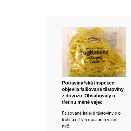
Potravinářská inspekce
objevila falšované těstoviny
z dovozu. Obsahovaly o
třetinu méně vajec
Falšované italské těstoviny s o
třetinu nižším obsahem vajec,
než…