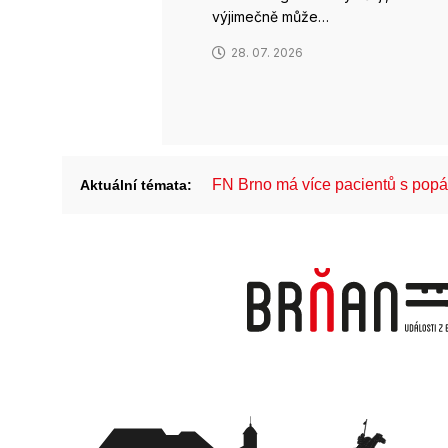
výjimečně může…
28. 07. 2026
FN Brno má více pacientů s pop
Aktuální témata: