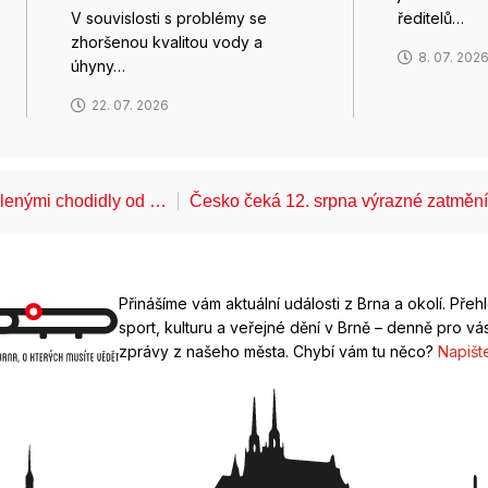
V souvislosti s problémy se
ředitelů…
zhoršenou kvalitou vody a
8. 07. 202
úhyny…
22. 07. 2026
álenými chodidly od …
Česko čeká 12. srpna výrazné zatměn
Přinášíme vám aktuální události z Brna a okolí. Přeh
sport, kulturu a veřejné dění v Brně – denně pro vás
zprávy z našeho města. Chybí vám tu něco?
Napišt