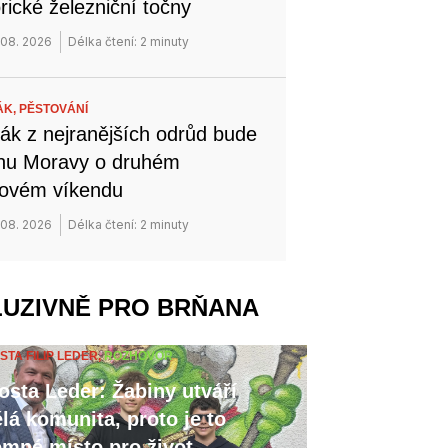
orické železniční točny
 08. 2026
Délka čtení: 2 minuty
ÁK,
PĚSTOVÁNÍ
ák z nejranějších odrůd bude
ihu Moravy o druhém
novém víkendu
 08. 2026
Délka čtení: 2 minuty
LUZIVNĚ PRO BRŇANA
STA FILIP LEDER,
ROZHOVOR
osta Leder: Žabiny utváří
lá komunita, proto je to
emné místo pro život