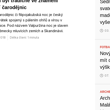
 byl tradičně ve znamení
Sedm
í čarodějnic
svat
arodějnic či filipojakubská noc je český
mado
vátek spojený s pálením ohňů a vírou v
vyše
ice. Pod názvem Valpuržina noc je slaven
ěmecky mluvících zemích a Skandinávii.
03.
 2018
Délka čtení: 1 minuta
FOTBA
Nový
mít 
výšk
07.
ARCH
Arch
Malá