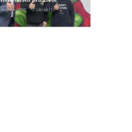
července, 2026
Líbí se (
1 )