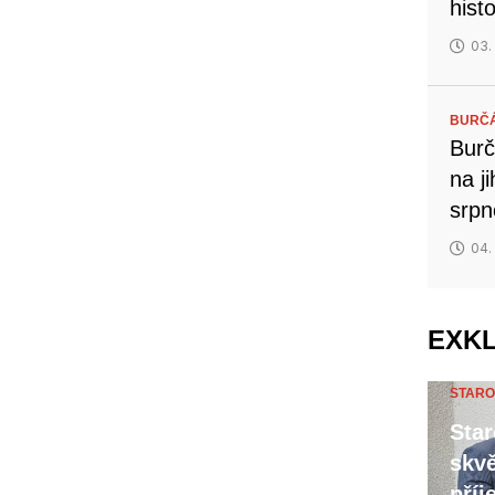
hist
03.
BURČ
Burč
na j
srp
04.
EXK
STARO
Star
skvě
příj