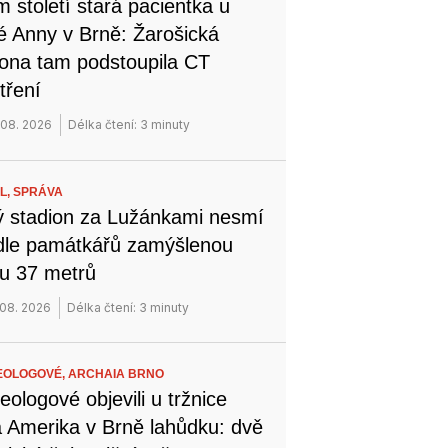
 století stará pacientka u
é Anny v Brně: Žarošická
na tam podstoupila CT
tření
 08. 2026
Délka čtení: 3 minuty
L,
SPRÁVA
 stadion za Lužánkami nesmí
dle památkářů zamýšlenou
u 37 metrů
 08. 2026
Délka čtení: 3 minuty
EOLOGOVÉ,
ARCHAIA BRNO
eologové objevili u tržnice
 Amerika v Brně lahůdku: dvě