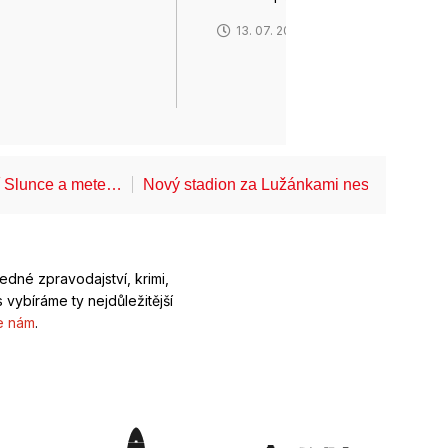
13. 07. 2026
6
í Slunce a mete…
Nový stadion za Lužánkami nesmí mít dle
ledné zpravodajství, krimi,
 vybíráme ty nejdůležitější
e nám
.