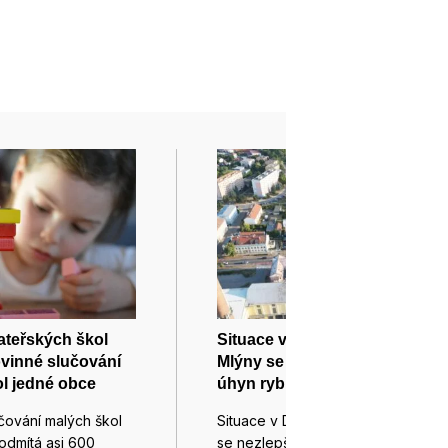
ateřských škol
Situace v Dyji pod Novými
ovinné slučování
Mlýny se nezlepšuje, větší
l jedné obce
úhyn ryb se zatím neprojevil
čování malých škol
Situace v Dyji pod Novými Mlýny
odmítá asi 600
se nezlepšuje, v noci…