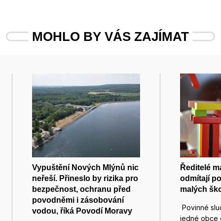
MOHLO BY VÁS ZAJÍMAT
Vypuštění Nových Mlýnů nic
Ředitelé m
neřeší. Přineslo by rizika pro
odmítají p
bezpečnost, ochranu před
malých ško
povodněmi i zásobování
Povinné slu
vodou, říká Povodí Moravy
jedné obce 