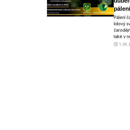
duben
pálen
Pálení č
lidový s
čarodějn
také v n
1. 05.