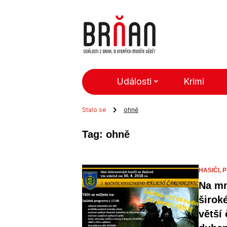
Události
Krimi
Stalo se
ohně
Tag: ohně
HASIČI,
P
Na mn
širok
větší