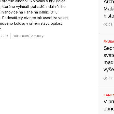
 promile alkoholu kolovalo v krvi řidiče
Arch
 kterého vyhmátli policisté z dálničního
Malá
 Ivanovice na Hané na dálnici D1 u
hist
 Padesátiletý cizinec tak usedl za volant
ového kolosu v silném stavu opilosti.
03.
ho…
. 2026
Délka čtení: 2 minuty
FNUSA
Sedm
svat
mado
vyše
03.
KAMEN
V br
obno