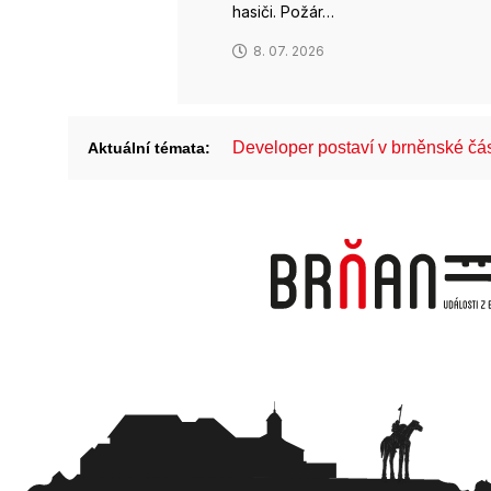
hasiči. Požár…
8. 07. 2026
Developer postaví v brněnské č
Aktuální témata: