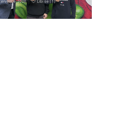
července, 2026
Líbí se (
1 )