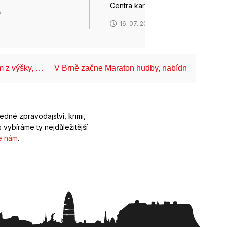
Centra kardiovaskulární…
6
16. 07. 2026
ům z výšky, …
V Brně začne Maraton hudby, nabídne koncerty
ledné zpravodajství, krimi,
 vybíráme ty nejdůležitější
e nám
.