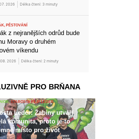
 07. 2026
Délka čtení: 3 minuty
ÁK,
PĚSTOVÁNÍ
ák z nejranějších odrůd bude
ihu Moravy o druhém
novém víkendu
 08. 2026
Délka čtení: 2 minuty
LUZIVNĚ PRO BRŇANA
OVOR,
STAROSTA FILIP LEDER
osta Leder: Žabiny utváří
lá komunita, proto je to
emné místo pro život