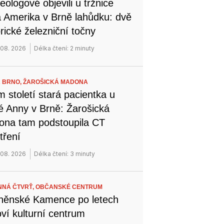
eologové objevili u tržnice
 Amerika v Brně lahůdku: dvě
orické železniční točny
 08. 2026
Délka čtení: 2 minuty
 BRNO,
ŽAROŠICKÁ MADONA
 století stará pacientka u
é Anny v Brně: Žarošická
na tam podstoupila CT
tření
 08. 2026
Délka čtení: 3 minuty
NÁ ČTVRŤ,
OBČANSKÉ CENTRUM
něnské Kamence po letech
ví kulturní centrum