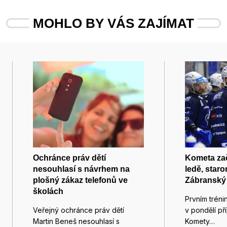
MOHLO BY VÁS ZAJÍMAT
Ochránce práv dětí
Kometa zač
nesouhlasí s návrhem na
ledě, star
plošný zákaz telefonů ve
Zábranský t
školách
Prvním tréni
Veřejný ochránce práv dětí
v pondělí p
Martin Beneš nesouhlasí s
Komety…