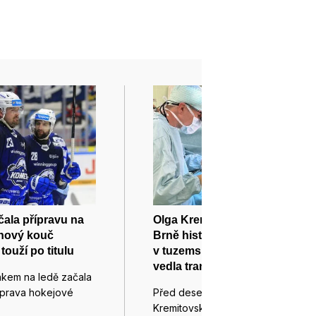
ala přípravu na
Olga Kremitovská přepsala v
onový kouč
Brně historii: jako první žena
ouží po titulu
v tuzemsku před 10 lety
vedla transplantaci srdce
nkem na ledě začala
říprava hokejové
Před deseti lety se lékařka Olga
Kremitovská z brněnského