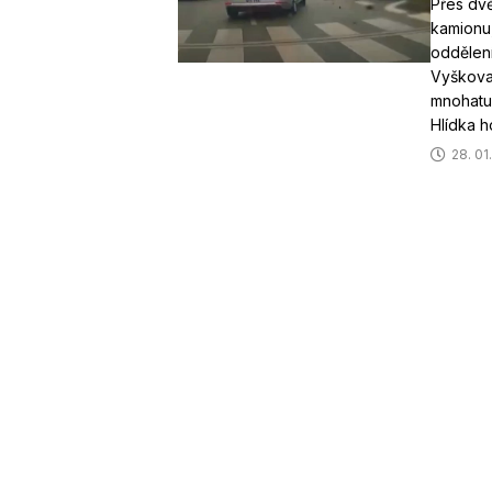
Přes dvě
kamionu,
oddělení
Vyškova.
mnohatun
Hlídka 
28. 01