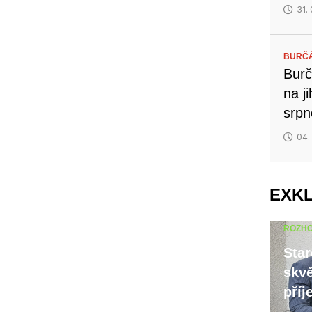
31.
BURČ
Burč
na j
srp
04.
EXK
ROZH
Star
skvě
příj