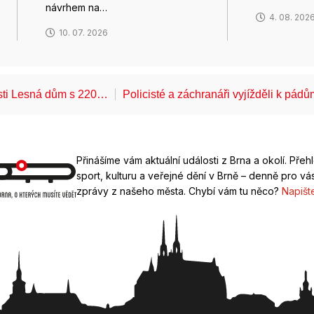
návrhem na…
4. 08. 202
10. 07. 2026
ásti Lesná dům s 220…
Policisté a záchranáři vyjížděli k pád
Přinášíme vám aktuální události z Brna a okolí. Přeh
sport, kulturu a veřejné dění v Brně – denně pro vás
zprávy z našeho města. Chybí vám tu něco?
Napišt