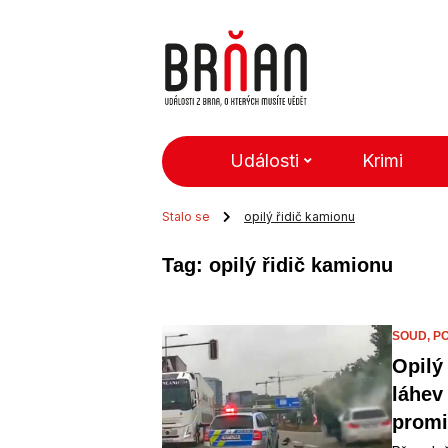
Události
Krimi
Stalo se
opilý řidič kamionu
Tag: opilý řidič kamionu
SOUD,
PO
Opilý
láhev
promi