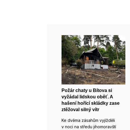
Požár chaty u Bítova si
vyžádal lidskou oběť. A
hašení hořící skládky zase
ztěžoval silný vítr
Ke dvěma zásahům vyjížděli
v noci na středu jihomoravští