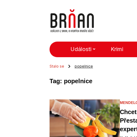
Události
Krimi
Stalo se
popelnice
Tag: popelnice
MENDELO
Chcete
Přesta
exper