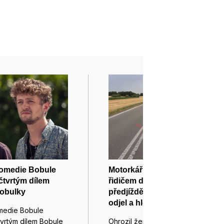
komedie Bobule
Motorkářka po kolizi s
čtvrtým dílem
řidičem dodávky při
bobulky
předjíždění spadla. Šofér
odjel a hledá ho policie
medie Bobule
tvrtým dílem Bobule
Ohrozil ženu na motorce tak, že