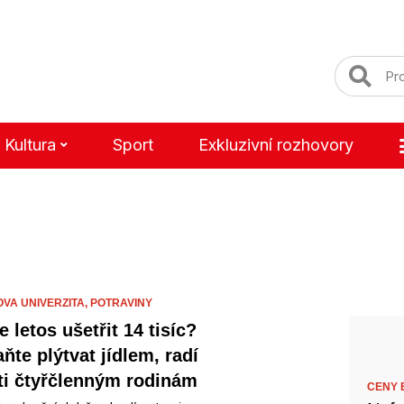
Kultura
Sport
Exkluzivní rozhovory
VA UNIVERZITA,
POTRAVINY
 letos ušetřit 14 tisíc?
ňte plýtvat jídlem, radí
ti čtyřčlenným rodinám
CENY B