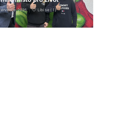
července, 2026
Líbí se (
1 )