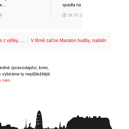
ve…
spadla na silnici a…
26
29. 07. 2026
ům z výšky, …
V Brně začne Maraton hudby, nabídne koncerty
ledné zpravodajství, krimi,
 vybíráme ty nejdůležitější
e nám
.