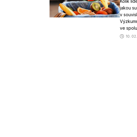
Kolik li
jakou su
v souvis
Výzkumn
ve spol
10. 02