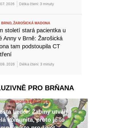
 07. 2026
Délka čtení: 3 minuty
 BRNO,
ŽAROŠICKÁ MADONA
 století stará pacientka u
é Anny v Brně: Žarošická
na tam podstoupila CT
tření
 08. 2026
Délka čtení: 3 minuty
LUZIVNĚ PRO BRŇANA
OVOR,
STAROSTA FILIP LEDER
osta Leder: Žabiny utváří
lá komunita, proto je to
emné místo pro život