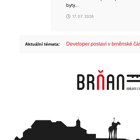
byty…
17. 07. 2026
Developer postaví v brněnské č
Aktuální témata: