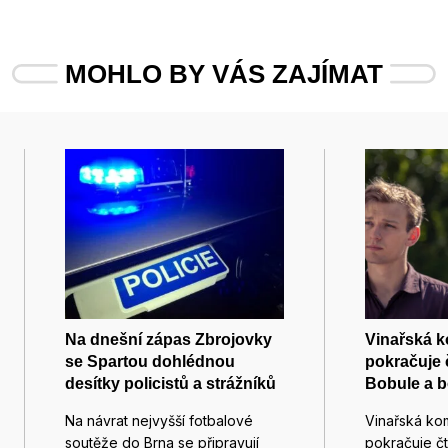
MOHLO BY VÁS ZAJÍMAT
Na dnešní zápas Zbrojovky
Vinařská 
se Spartou dohlédnou
pokračuje 
desítky policistů a strážníků
Bobule a 
Na návrat nejvyšší fotbalové
Vinařská ko
soutěže do Brna se připravují
pokračuje č