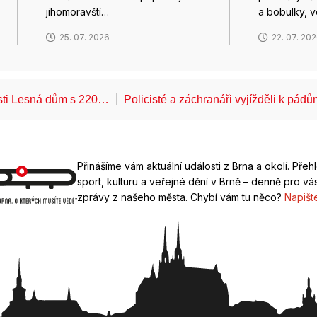
jihomoravští…
a bobulky, 
25. 07. 2026
22. 07. 20
ásti Lesná dům s 220…
Policisté a záchranáři vyjížděli k pád
Přinášíme vám aktuální události z Brna a okolí. Přeh
sport, kulturu a veřejné dění v Brně – denně pro vás
zprávy z našeho města. Chybí vám tu něco?
Napišt