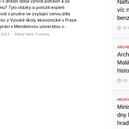
dé v dnešní době vyhodí potravin a za
Naft
mu? Tyto otázky si položili experti
víc 
losti s prudce se zvyšující cenou jídla.
benz
íci z Vysoké školy ekonomické v Praze
upráci s Mendelovou univerzitou v…
31.
. 2023
Délka čtení: 4 minuty
ARCH
Arch
Malá
hist
03.
HRADY
Mini
dny 
hrad