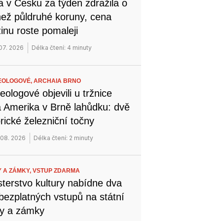
a v Česku za týden zdražila o
než půldruhé koruny, cena
inu roste pomaleji
 07. 2026
Délka čtení: 4 minuty
EOLOGOVÉ,
ARCHAIA BRNO
eologové objevili u tržnice
 Amerika v Brně lahůdku: dvě
orické železniční točny
 08. 2026
Délka čtení: 2 minuty
 A ZÁMKY,
VSTUP ZDARMA
sterstvo kultury nabídne dva
bezplatných vstupů na státní
y a zámky