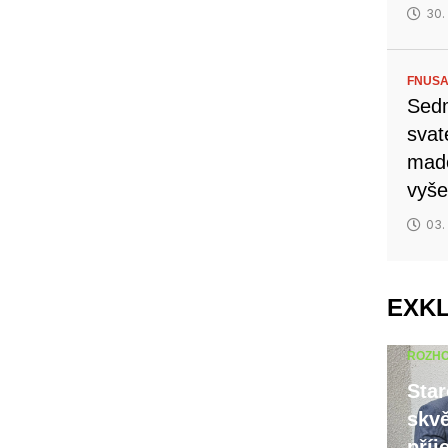
30.
FNUSA
Sedm
svat
mado
vyše
03.
EXK
ROZH
Star
skvě
příj