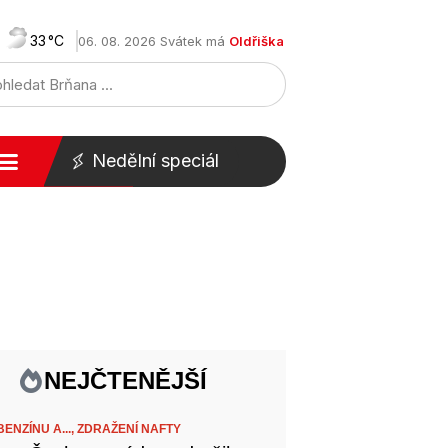
33
06. 08. 2026 Svátek má
Oldřiška
Nedělní speciál
NEJČTENĚJŠÍ
ENZÍNU A...,
ZDRAŽENÍ NAFTY