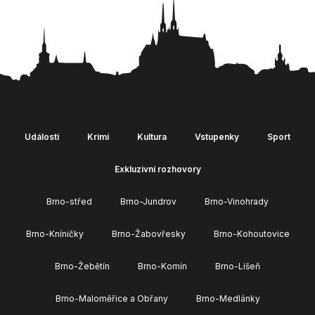
Události
Krimi
Kultura
Vstupenky
Sport
Exkluzivní rozhovory
Brno-střed
Brno-Jundrov
Brno-Vinohrady
Brno-Kníničky
Brno-Žabovřesky
Brno-Kohoutovice
Brno-Žebětín
Brno-Komín
Brno-Líšeň
Brno-Maloměřice a Obřany
Brno-Medlánky