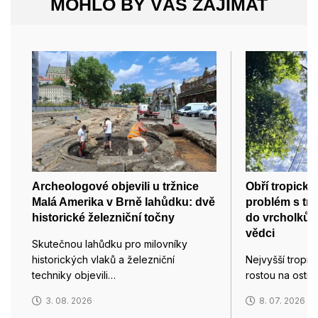
MOHLO BY VÁS ZAJÍMAT
Archeologové objevili u tržnice
Obří tropické
Malá Amerika v Brně lahůdku: dvě
problém s tr
historické železniční točny
do vrcholků sv
vědci
Skutečnou lahůdku pro milovníky
historických vlaků a železniční
Nejvyšší tropic
techniky objevili…
rostou na ostr
3. 08. 2026
8. 07. 2026