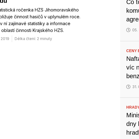
rdu
Co t
atistická ročenka HZS Jihomoravského
komu
ibližuje činnost hasičů v uplynulém roce.
agre
v ní zajímavé statistiky a informace
oblastí činnosti Krajského HZS.
05.
. 2019
Délka čtení: 2 minuty
CENY B
Naft
víc 
benz
31.
HRADY
Mini
dny 
hrad