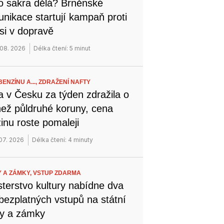
o sakra dělá? Brněnské
nikace startují kampaň proti
si v dopravě
 08. 2026
Délka čtení: 5 minut
ENZÍNU A...,
ZDRAŽENÍ NAFTY
a v Česku za týden zdražila o
než půldruhé koruny, cena
inu roste pomaleji
 07. 2026
Délka čtení: 4 minuty
 A ZÁMKY,
VSTUP ZDARMA
sterstvo kultury nabídne dva
bezplatných vstupů na státní
y a zámky