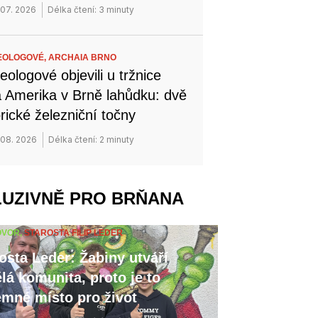
 07. 2026
Délka čtení: 3 minuty
EOLOGOVÉ,
ARCHAIA BRNO
eologové objevili u tržnice
 Amerika v Brně lahůdku: dvě
orické železniční točny
 08. 2026
Délka čtení: 2 minuty
LUZIVNĚ PRO BRŇANA
OVOR,
STAROSTA FILIP LEDER
osta Leder: Žabiny utváří
lá komunita, proto je to
emné místo pro život