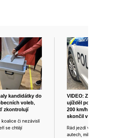
aly kandidátky do
VIDEO: Zfetovaný šofér
obecních voleb,
ujížděl policistům rychlostí
ď zkontrolují
200 km/h. Pak se vyboural a
skončil v cele
, koalice či nezávislí
eří se chtějí
Rád jezdí ve vypůjčených
autech, miluje rychlost a pro