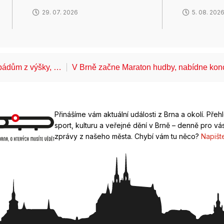
29. 07. 2026
5. 08. 202
k pádům z výšky, …
V Brně začne Maraton hudby, nabídne kon
Přinášíme vám aktuální události z Brna a okolí. Přeh
sport, kulturu a veřejné dění v Brně – denně pro vás
zprávy z našeho města. Chybí vám tu něco?
Napišt