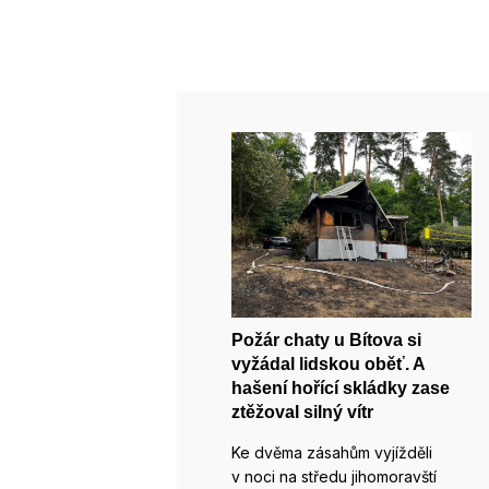
Požár chaty u Bítova si
vyžádal lidskou oběť. A
hašení hořící skládky zase
ztěžoval silný vítr
Ke dvěma zásahům vyjížděli
v noci na středu jihomoravští