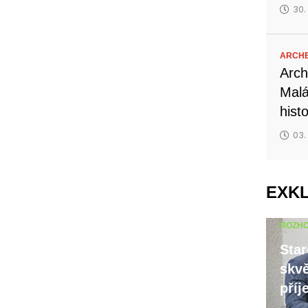
30.
ARCH
Arch
Malá
hist
03.
EXK
ROZH
Star
skvě
příj