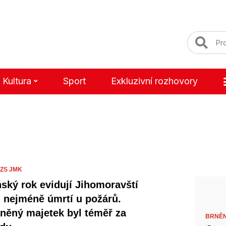
Kultura
Sport
Exkluzivní rozhovory
ZS JMK
ňský rok evidují Jihomoravští
i nejméně úmrtí u požárů.
něný majetek byl téměř za
BRNĚN