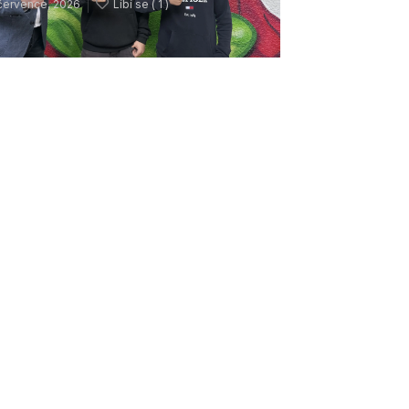
července, 2026
Líbí se (
1 )