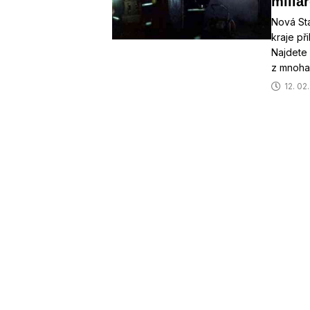
milia
Nová St
kraje př
Najdete 
z mnoha 
12. 02