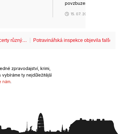
povzbuzení…
6
15. 07. 2026
certy různý…
Potravinářská inspekce objevila falšované těs
ledné zpravodajství, krimi,
 vybíráme ty nejdůležitější
e nám
.