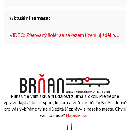
Aktuální témata:
VIDEO: Zfetovaný šofér se zákazem řízení ujížděl p…
Fe
Přinášíme vám aktuální události z Brna a okolí. Přehledné
zpravodajství, krimi, sport, kulturu a veřejné dění v Brně – denně
pro vás vybíráme ty nejdůležitější zprávy z našeho města. Chybí
vám tu něco?
Napište nám
.