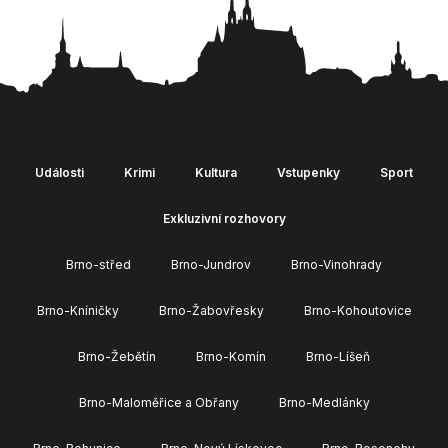
Události
Krimi
Kultura
Vstupenky
Sport
Exkluzivní rozhovory
Brno-střed
Brno-Jundrov
Brno-Vinohrady
Brno-Kníničky
Brno-Žabovřesky
Brno-Kohoutovice
Brno-Žebětín
Brno-Komín
Brno-Líšeň
Brno-Maloměřice a Obřany
Brno-Medlánky