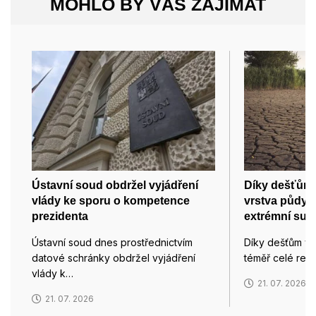
MOHLO BY VÁS ZAJÍMAT
Ústavní soud obdržel vyjádření
Díky dešťům 
vlády ke sporu o kompetence
vrstva půdy, 
prezidenta
extrémní suc
Ústavní soud dnes prostřednictvím
Díky dešťům v 
datové schránky obdržel vyjádření
téměř celé rep
vlády k…
21. 07. 2026
21. 07. 2026