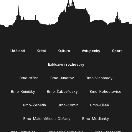
Události
Krimi
Kultura
Vstupenky
Sport
Exkluzivní rozhovory
Brno-střed
Brno-Jundrov
Brno-Vinohrady
Brno-Kníničky
Brno-Žabovřesky
Brno-Kohoutovice
Brno-Žebětín
Brno-Komín
Brno-Líšeň
Brno-Maloměřice a Obřany
Brno-Medlánky