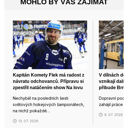
MOHLO BY VÁS ZAJÍMAT
Kapitán Komety Flek má radost z
V dílnách do
návratu odchovanců. Přípravu si
vznikají dalš
zpestřil natáčením show Na lovu
přibude Brnu 
Nechyběl na posledních šesti
Dopravní podn
světových hokejových šampionátech,
zahájil práce 
na nichž pokaždé…
9. 07. 2026
13. 07. 2026