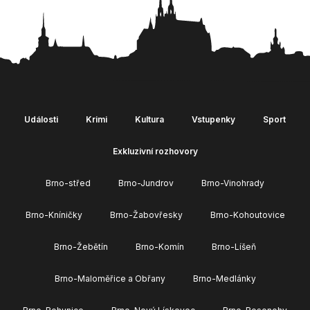
Události
Krimi
Kultura
Vstupenky
Sport
Exkluzivní rozhovory
Brno-střed
Brno-Jundrov
Brno-Vinohrady
Brno-Kníničky
Brno-Žabovřesky
Brno-Kohoutovice
Brno-Žebětín
Brno-Komín
Brno-Líšeň
Brno-Maloměřice a Obřany
Brno-Medlánky