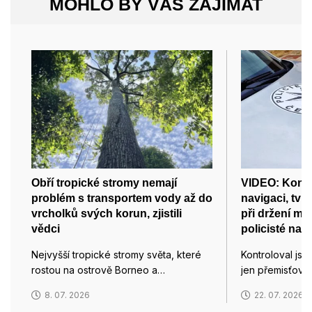
MOHLO BY VÁS ZAJÍMAT
Obří tropické stromy nemají
VIDEO: Kontr
problém s transportem vody až do
navigaci, tvrdí
vrcholků svých korun, zjistili
při držení mo
vědci
policisté na 
Nejvyšší tropické stromy světa, které
Kontroloval jse
rostou na ostrově Borneo a…
jen přemisťoval
8. 07. 2026
22. 07. 2026