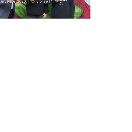
července, 2026
Líbí se (
1 )