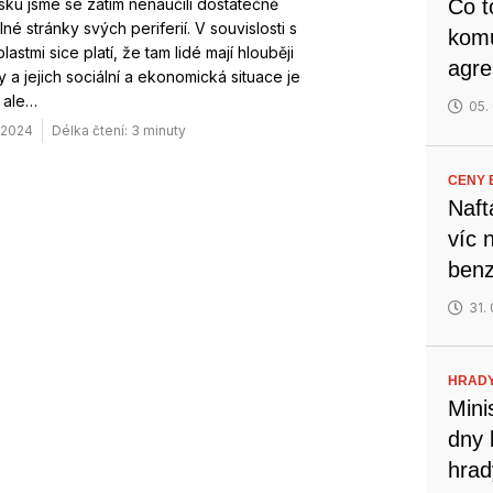
ku jsme se zatím nenaučili dostatečně
Co t
lné stránky svých periferií. V souvislosti s
komu
lastmi sice platí, že tam lidé mají hlouběji
agre
 a jejich sociální a ekonomická situace je
o ale…
05.
. 2024
Délka čtení: 3 minuty
CENY B
Naft
víc 
benz
31.
HRADY
Mini
dny 
hrad