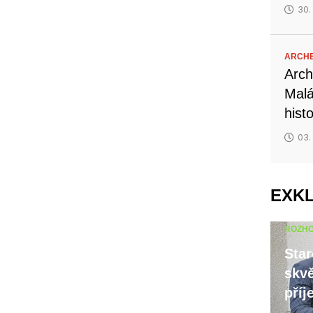
30.
ARCH
Arch
Malá
hist
03.
EXK
ROZH
Star
skvě
příj