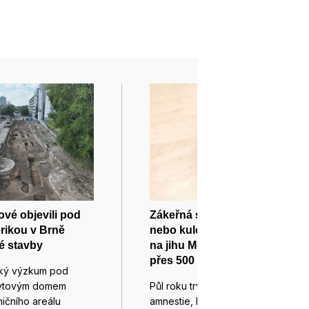
vé objevili pod
Zákeřná střílející krabička
rikou v Brně
nebo kulomet z tanku. Lidé
é stavby
na jihu Moravy odevzdali
přes 500 zbraní
cký výzkum pod
ytovým domem
Půl roku trvala zbraňová
ičního areálu
amnestie, během které mohli lidé