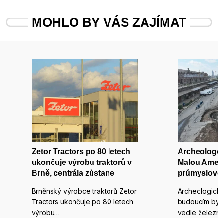
MOHLO BY VÁS ZAJÍMAT
Zetor Tractors po 80 letech
Archeologo
ukončuje výrobu traktorů v
Malou Ame
Brně, centrála zůstane
průmyslov
Brněnský výrobce traktorů Zetor
Archeologi
Tractors ukončuje po 80 letech
budoucím b
výrobu…
vedle železn