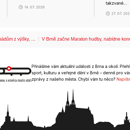
takzvané…
14. 07. 2026
27. 07. 20
k pádům z výšky, …
V Brně začne Maraton hudby, nabídne kon
Přinášíme vám aktuální události z Brna a okolí. Přeh
sport, kulturu a veřejné dění v Brně – denně pro vás
zprávy z našeho města. Chybí vám tu něco?
Napišt