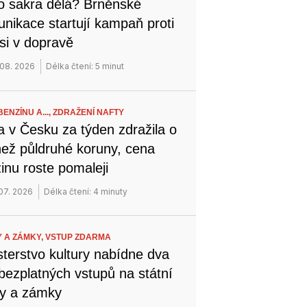
o sakra dělá? Brněnské
nikace startují kampaň proti
si v dopravě
 08. 2026
Délka čtení: 5 minut
ENZÍNU A...,
ZDRAŽENÍ NAFTY
a v Česku za týden zdražila o
než půldruhé koruny, cena
inu roste pomaleji
 07. 2026
Délka čtení: 4 minuty
 A ZÁMKY,
VSTUP ZDARMA
sterstvo kultury nabídne dva
bezplatných vstupů na státní
y a zámky