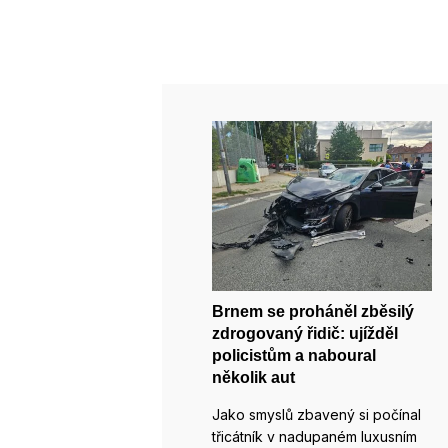
Brnem se proháněl zběsilý
zdrogovaný řidič: ujížděl
policistům a naboural
několik aut
Jako smyslů zbavený si počínal
třicátník v nadupaném luxusním