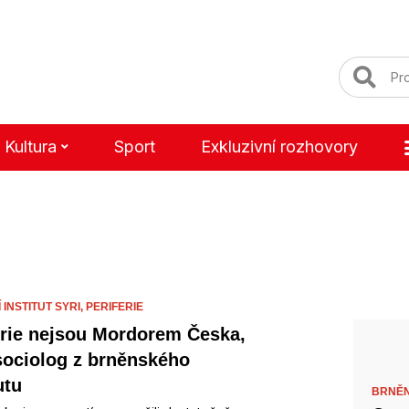
Kultura
Sport
Exkluzivní rozhovory
INSTITUT SYRI,
PERIFERIE
erie nejsou Mordorem Česka,
sociolog z brněnského
utu
BRNĚN