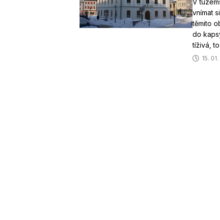
V tuzems
vnímat si
těmito ob
do kapsy
tíživá, t
15. 01