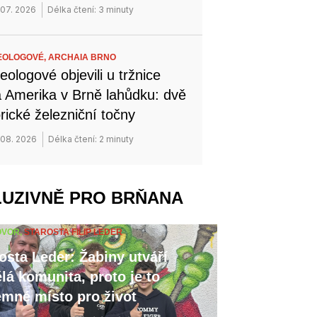
 07. 2026
Délka čtení: 3 minuty
EOLOGOVÉ,
ARCHAIA BRNO
eologové objevili u tržnice
 Amerika v Brně lahůdku: dvě
orické železniční točny
 08. 2026
Délka čtení: 2 minuty
LUZIVNĚ PRO BRŇANA
OVOR,
STAROSTA FILIP LEDER
osta Leder: Žabiny utváří
lá komunita, proto je to
emné místo pro život