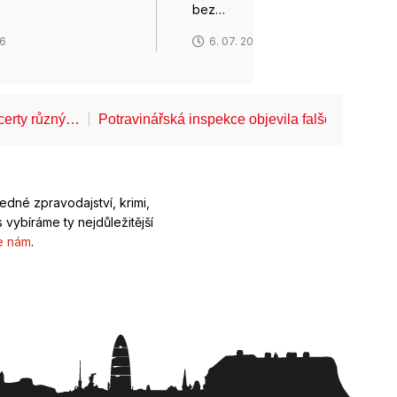
bez…
26
6. 07. 2026
certy různý…
Potravinářská inspekce objevila falšované těs
ledné zpravodajství, krimi,
 vybíráme ty nejdůležitější
e nám
.