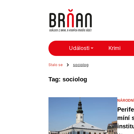
Události
Krimi
Stalo se
sociolog
Tag: sociolog
NÁRODNÍ 
Perif
míní 
instit