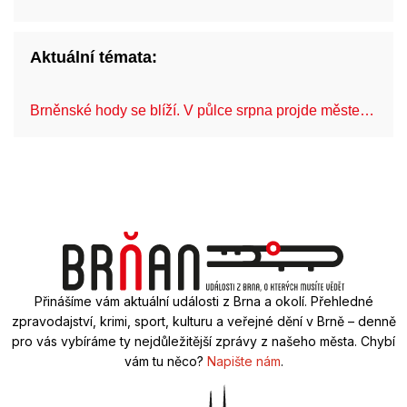
Aktuální témata:
Brněnské hody se blíží. V půlce srpna projde měste…
C
Přinášíme vám aktuální události z Brna a okolí. Přehledné
zpravodajství, krimi, sport, kulturu a veřejné dění v Brně – denně
pro vás vybíráme ty nejdůležitější zprávy z našeho města. Chybí
vám tu něco?
Napište nám
.