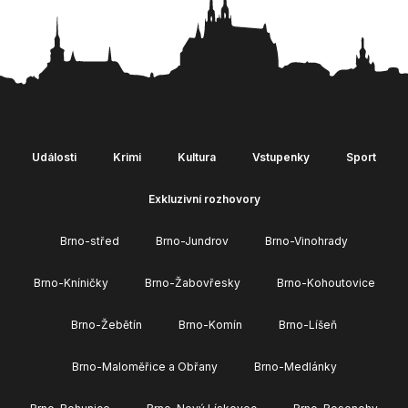
Události
Krimi
Kultura
Vstupenky
Sport
Exkluzivní rozhovory
Brno-střed
Brno-Jundrov
Brno-Vinohrady
Brno-Kníničky
Brno-Žabovřesky
Brno-Kohoutovice
Brno-Žebětín
Brno-Komín
Brno-Líšeň
Brno-Maloměřice a Obřany
Brno-Medlánky