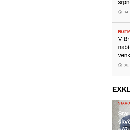
srp
04.
FESTI
V Br
nabí
venk
06.
EXK
STARO
Star
skvě
příj