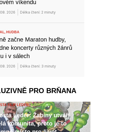
novém víkendu
 08. 2026
Délka čtení: 2 minuty
VAL,
HUDBA
ně začne Maraton hudby,
dne koncerty různých žánrů
u i v sálech
 08. 2026
Délka čtení: 3 minuty
LUZIVNĚ PRO BRŇANA
STA FILIP LEDER,
ROZHOVOR
osta Leder: Žabiny utváří
lá komunita, proto je to
emné místo pro život