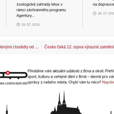
zoologické zahrady letos v
na dopravc
rámci záchranného programu
28. 07. 20
Agentury…
29. 07. 2026
álenými chodidly od …
Česko čeká 12. srpna výrazné zatměn
Přinášíme vám aktuální události z Brna a okolí. Přeh
sport, kulturu a veřejné dění v Brně – denně pro vás
zprávy z našeho města. Chybí vám tu něco?
Napišt