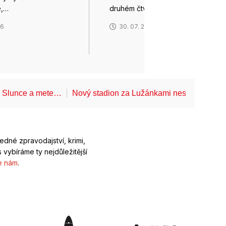
e,…
druhém čtvrtletí těžil z…
26
30. 07. 2026
í Slunce a mete…
Nový stadion za Lužánkami nesmí mít dle
ledné zpravodajství, krimi,
 vybíráme ty nejdůležitější
e nám
.