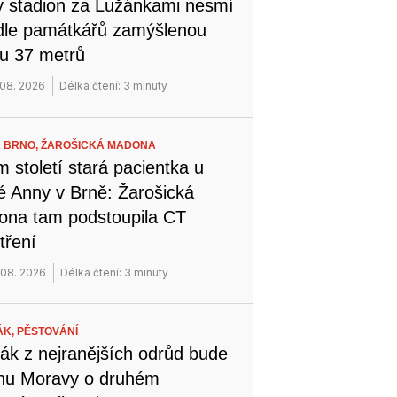
 stadion za Lužánkami nesmí
dle památkářů zamýšlenou
u 37 metrů
 08. 2026
Délka čtení: 3 minuty
 BRNO,
ŽAROŠICKÁ MADONA
 století stará pacientka u
é Anny v Brně: Žarošická
na tam podstoupila CT
tření
 08. 2026
Délka čtení: 3 minuty
ÁK,
PĚSTOVÁNÍ
ák z nejranějších odrůd bude
ihu Moravy o druhém