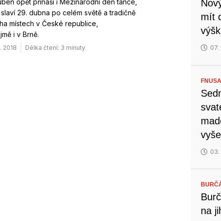
ben opět přináší i Mezinárodní den tance,
Nový
 slaví 29. dubna po celém světě a tradičně
mít 
ha místech v České republice,
výšk
mě i v Brně.
. 2018
Délka čtení: 3 minuty
07.
FNUSA
Sedm
svat
mado
vyše
03.
BURČ
Burč
na j