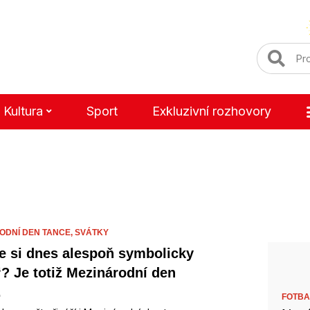
Kultura
Sport
Exkluzivní rozhovory
ODNÍ DEN TANCE,
SVÁTKY
te si dnes alespoň symbolicky
i“? Je totiž Mezinárodní den
.
FOTBA