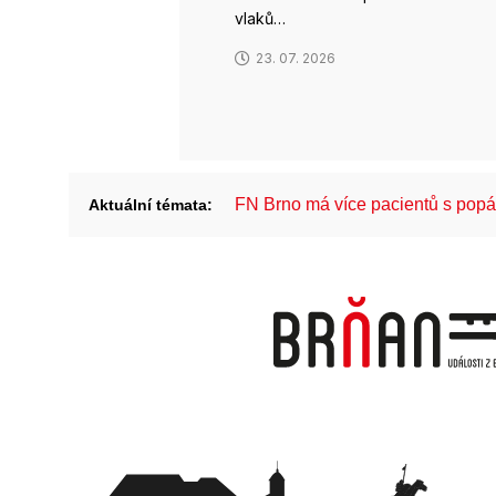
vlaků…
23. 07. 2026
FN Brno má více pacientů s pop
Aktuální témata: