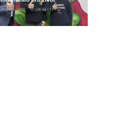
července, 2026
Líbí se (
1 )