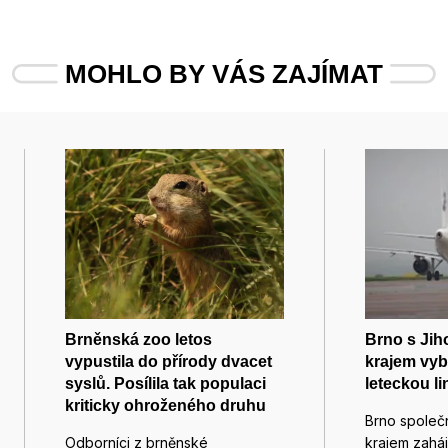
MOHLO BY VÁS ZAJÍMAT
Brněnská zoo letos
Brno s Ji
vypustila do přírody dvacet
krajem vyb
syslů. Posílila tak populaci
leteckou l
kriticky ohroženého druhu
Brno společ
Odborníci z brněnské
krajem zaháj