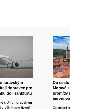
homoravským
Do cestovního ruchu na jižní
írají dopravce pro
Moravě se před prázdninami
inku do Frankfurtu
promítly nové expozice i
červnová horka
ně s Jihomoravským
ily výběrové řízení
Cestovní ruch na jižní Moravě ve