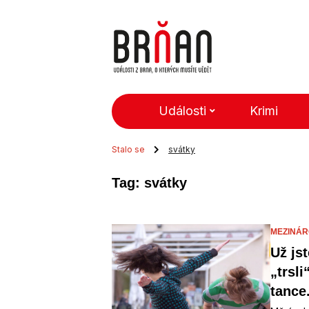
Události
Krimi
Stalo se
svátky
Tag: svátky
MEZINÁR
Už js
„trsl
tance