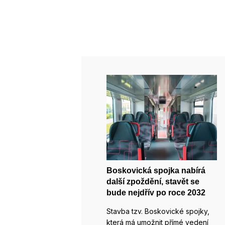
Boskovická spojka nabírá
další zpoždění, stavět se
bude nejdřív po roce 2032
Stavba tzv. Boskovické spojky,
která má umožnit přímé vedení