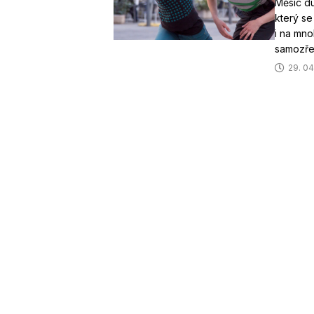
Měsíc du
který se
i na mno
samozřej
29. 04