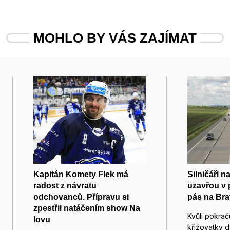
MOHLO BY VÁS ZAJÍMAT
Kapitán Komety Flek má
Silničáři n
radost z návratu
uzavřou v p
odchovanců. Přípravu si
pás na Bra
zpestřil natáčením show Na
Kvůli pokrač
lovu
křižovatky d