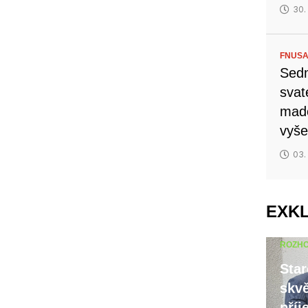
30.
FNUSA
Sedm
svat
mado
vyše
03.
EXK
ROZH
Star
skvě
příj