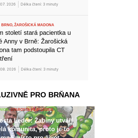
 07. 2026
Délka čtení: 3 minuty
 BRNO,
ŽAROŠICKÁ MADONA
 století stará pacientka u
é Anny v Brně: Žarošická
na tam podstoupila CT
tření
 08. 2026
Délka čtení: 3 minuty
LUZIVNĚ PRO BRŇANA
OVOR,
STAROSTA FILIP LEDER
osta Leder: Žabiny utváří
lá komunita, proto je to
emné místo pro život