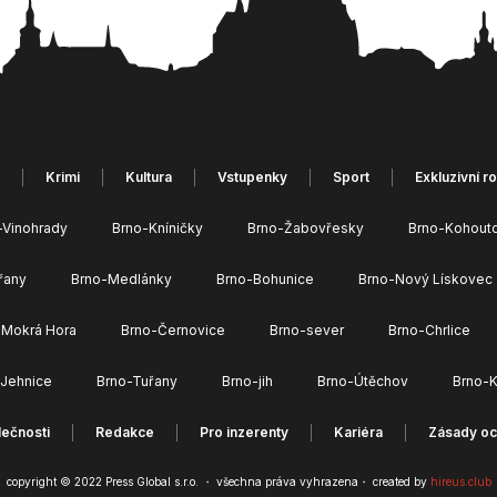
Krimi
Kultura
Vstupenky
Sport
Exkluzivní r
-Vinohrady
Brno-Kníničky
Brno-Žabovřesky
Brno-Kohout
řany
Brno-Medlánky
Brno-Bohunice
Brno-Nový Lískovec
 Mokrá Hora
Brno-Černovice
Brno-sever
Brno-Chrlice
-Jehnice
Brno-Tuřany
Brno-jih
Brno-Útěchov
Brno-K
ečnosti
Redakce
Pro inzerenty
Kariéra
Zásady oc
copyright © 2022 Press Global s.r.o. ・ všechna práva vyhrazena・ created by
hireus.club