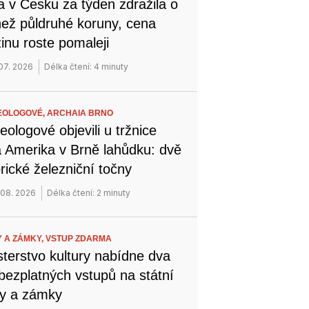
a v Česku za týden zdražila o
než půldruhé koruny, cena
inu roste pomaleji
 07. 2026
Délka čtení: 4 minuty
EOLOGOVÉ,
ARCHAIA BRNO
eologové objevili u tržnice
 Amerika v Brně lahůdku: dvě
orické železniční točny
 08. 2026
Délka čtení: 2 minuty
 A ZÁMKY,
VSTUP ZDARMA
sterstvo kultury nabídne dva
bezplatných vstupů na státní
y a zámky