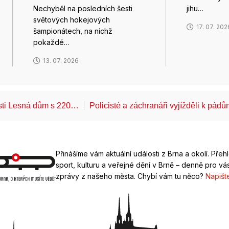
Nechyběl na posledních šesti
jihu…
světových hokejových
17. 07. 202
šampionátech, na nichž
pokaždé…
13. 07. 2026
ásti Lesná dům s 220…
Policisté a záchranáři vyjížděli k pád
Přinášíme vám aktuální události z Brna a okolí. Přeh
sport, kulturu a veřejné dění v Brně – denně pro vás
zprávy z našeho města. Chybí vám tu něco?
Napišt