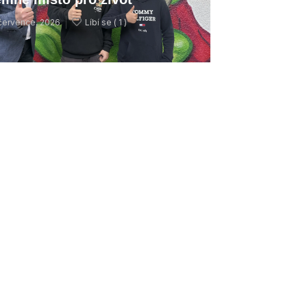
července, 2026
Líbí se (
1 )