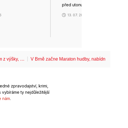
před utonutím, kocour v tak…
6
13. 07. 2026
ům z výšky, …
V Brně začne Maraton hudby, nabídne koncerty
ledné zpravodajství, krimi,
 vybíráme ty nejdůležitější
e nám
.