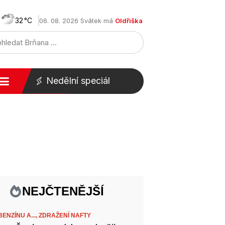
32
06. 08. 2026 Svátek má
Oldřiška
Nedělní speciál
NEJČTENĚJŠÍ
ENZÍNU A...,
ZDRAŽENÍ NAFTY