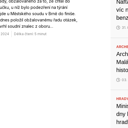
dy, obžalovaného za to, že chtěl do
Naft
čku, u níž bylo podezření na týrání
víc 
jde u Městského soudu v Brně do finiše.
benz
dnes položil obžalovanému řadu otázek,
vrhl soudní znalec z oboru…
31.
. 2024
Délka čtení: 5 minut
ARCH
Arch
Malá
hist
03.
HRADY
Mini
dny 
hrad