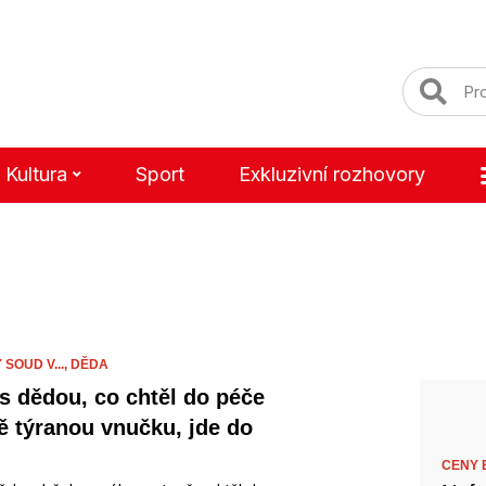
Kultura
Sport
Exkluzivní rozhovory
SOUD V...,
DĚDA
s dědou, co chtěl do péče
ě týranou vnučku, jde do
CENY B