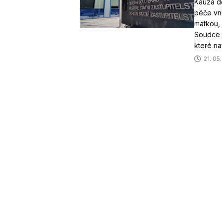
Kauza dě
péče vnu
matkou, 
Soudce 
které na
21. 05