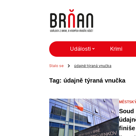
Události
Krimi
Stalo se
údajně týraná vnučka
Tag: údajně týraná vnučka
MĚSTSKÝ 
Soud 
údajn
finiše