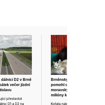
a dálnici D2 v Brně
Brněnský spolek Kryšpín
átek večer jízdní
pomohl opuštěným
tislavu
moravským kočkám deseti
milióny korun
ující přestavbě
álnic D1 a D2 na
Koťata nalezená v řece těsně