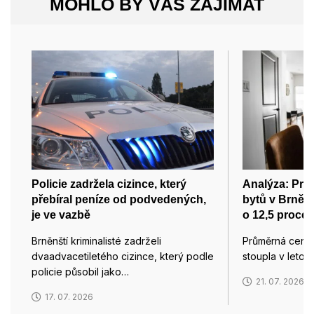
MOHLO BY VÁS ZAJÍMAT
Policie zadržela cizince, který
Analýza: Pr
přebíral peníze od podvedených,
bytů v Brně d
je ve vazbě
o 12,5 procen
Brněnští kriminalisté zadrželi
Průměrná cena 
dvaadvacetiletého cizince, který podle
stoupla v leto
policie působil jako…
21. 07. 2026
17. 07. 2026