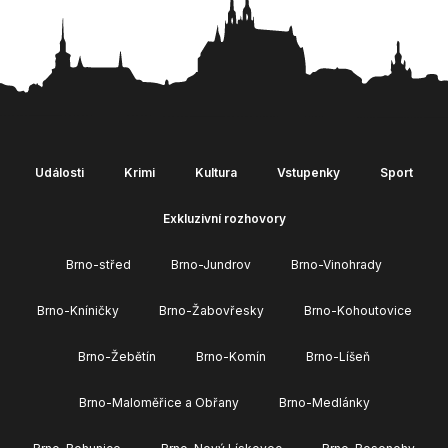
Události
Krimi
Kultura
Vstupenky
Sport
Exkluzivní rozhovory
Brno-střed
Brno-Jundrov
Brno-Vinohrady
Brno-Kníničky
Brno-Žabovřesky
Brno-Kohoutovice
Brno-Žebětín
Brno-Komín
Brno-Líšeň
Brno-Maloměřice a Obřany
Brno-Medlánky